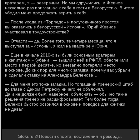
вратарем, я — резервным. Но мы сдружились, и Жевнов
несколько раз приглашал к себе в гости в Белоруссию. В итоге
убедил меня продолжать верить в себя.
— После ухода из «Торпедо» и полугодичного простоя
вы оказались в белорусской «Ислочи». Юрий Жевнов
участвовал в трудоустройстве?
— Отчасти — да. Более того, те четыре месяца, что я
выступал за «Ислочь», я жил на квартире у Юрия.
— Еще в начале 2010-х вы были основным вратарем
и капитаном «Кубани» — вышли с ней в РФПЛ, обеспечили
место в первой десятке, но внезапно потеряли место
в основе. До сих пор для многих загадка, почему вас убрали
и сделали ставку на Александра Беленова…
— Для меня это тоже загадка. Но тогдашний тренерский штаб
во главе с Даном Петреску ничего не объяснял.
Да и не должен был, наверное, объяснять — обычно такие
решения тренер не расшифровывает. Тем более тогда
Беленов быстро освоился в основе и поводов для критики
не давал.
Sfokr.ru © Новости спорта, достижения и рекорды.