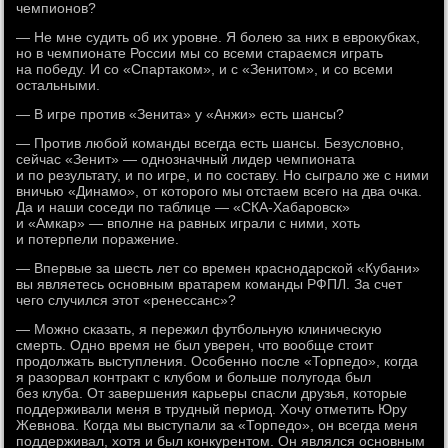
чемпионов?
— Не мне судить об их уровне. Я болею за них в еврокубках,
но в чемпионате России мы со всеми стараемся играть
на победу. И со «Спартаком», и с «Зенитом», и со всеми
остальными.
— В игре против «Зенита» у «Анжи» есть шансы?
— Против любой команды всегда есть шансы. Безусловно,
сейчас «Зенит» — однозначный лидер чемпионата
и по результату, и по игре, и по составу. Но сыграло же с ними
вничью «Динамо», от которого мы отстаем всего на два очка.
Да и наши соседи по таблице — «СКА-Хабаровск»
и «Амкар» — вполне на равных играли с ними, хоть
и потерпели поражение.
— Впервые за шесть лет со времен краснодарской «Кубани»
вы являетесь основным вратарем команды РФПЛ. За счет
чего случился этот «ренессанс»?
— Можно сказать, я пережил футбольную клиническую
смерть. Одно время не был уверен, что вообще стоит
продолжать выступления. Особенно после «Торпедо», когда
я разорвал контракт с клубом и больше полугода был
без клуба. От завершения карьеры спасли друзья, которые
поддерживали меня в трудный период. Хочу отметить Юру
Жевнова. Когда мы выступали за «Торпедо», он всегда меня
поддерживал, хотя и был конкурентом. Он являлся основным