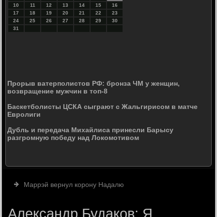
10
11
12
13
14
15
16
17
18
19
20
21
22
23
24
25
26
27
28
29
30
31
Прорыв ватерполистов РФ: бронза ЧМ у женщин,
возвращение мужчин в топ-8
Баскетболисты ЦСКА сыграют с Жальгирисом в матче
Евролиги
Дубль и передача Михайлиса принесли Барысу
разгромную победу над Локомотивом
Маррэй вернул корону Надалю
Александр Будаков: Я