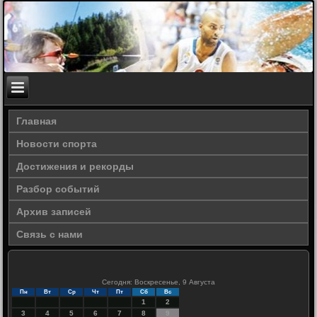
Главная
Новости спорта
Достижения и рекорды
Разбор событий
Архив записей
Связь с нами
Сегодня: Воскресенье, 9 Августа
Пн
Вт
Ср
Чт
Пт
Сб
Вс
1
2
3
4
5
6
7
8
9