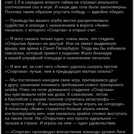
счет 1:0 в середине второго тайма не отражал реального
соотношения сил в игре. И наши два гола были закономерны.
Поэтому таким образом упустить победу — вдвойне обидно.
— Руководство вашего клуба жестко раскритиковало
судейство в эпизоде с назначением в ворота «Анжи»
пенальти, с которого «Спартак» и открыл счет…
— Я могу сказать только одно: очень жаль, что стадион
«Открытие Арена» не крытый. Или не имеет выдвижную
крышу, как арена в Санкт-Петербурге. Тогда мы бы избежали
сквозняка, который привел к падению Жано Ананидзе
в нашей штрафной площади и назначению пенальти.
— И все же, за счет чего «Анжи» удалось сыграть против
«Спартака» лучше, чем в предыдущих матчах сезона?
— Мы постепенно находим свою игру, притираемся друг
к другу, начинаем понимать требования нового тренерского
штаба. Плюс на поле домашнего стадионе «Спартака»
мы чувствовали себя как дома. К сожалению, летом
в Каспийске с нашим газоном случилась катастрофа —
он просто умер. И мы вынуждены были играть на «огороде».
А поскольку «Анжи» старается больше играть низом,
контролировать мяч, нам оказалось крайне сложно выступать
на таком поле. На «Открытии» оно просто идеальное —
лучшее в стране. И играть на нем — одно удовольствие.
— «Спартак» производил впечатление команды уровня Лиги