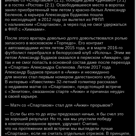
вничью со «Спартаком» (1:1), победив дома «Динамо» (3:1)
и в гостях «Ростов» (2:1). Освободившееся место в воротах
занял приобретенный тем летом у красно-белых Александр
Беленов, а карьера Александра Будакова пошла
по нисходящей: в 2012 году он вылетел из РФПЛ
с нальчикским «Спартаком», а через год не смог удержаться
в ФНЛ с «Химками».
После этого вратарь довольно долго довольствовался ролью
запасного в московском «Торпедо». Его контракт
с автозаводцами истек летом 2015 года, и в марте 2016-го
футболист перебрался в белорусский клуб «Ислочь». Этим же
летом Александр Будаков оказался в пермском «Амкаре», где
так и не смог попасть в основной состав даже после перехода
в «Спартак» Александра Селихова. Летом 2017 года
Александр Будаков пришел в «Анжи» и неожиданно
для многих стал первым номером дагестанского клуба.
В интервью «Известиям» 32-летний голкипер рассказал
о недавнем матче со «Спартаком», предстоящей встрече
с «Зенитом», смазанном старте «Анжи» и причинах неудач
в своей карьере.
— Матч со «Спартаком» стал для «Анжи» прорывом?
— Если бы кто-то до игры предсказал ничью, я бы счел это
за хороший результат. Но то, как мы упустили победу
в компенсированное время, удручает. Считаю,
что на протяжении всей встречи мы выглядели лучше
«Спартака», если не считать отдельных отрезков. В принципе,