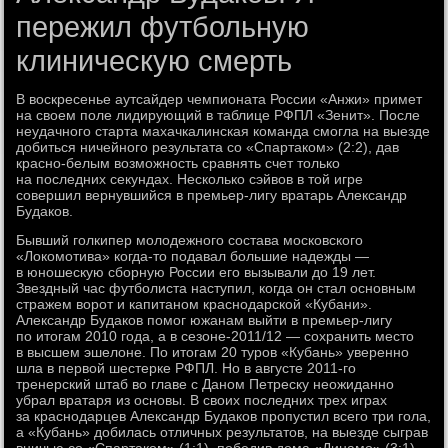
пережил футбольную
клиническую смерть
В воскресенье аутсайдер чемпионата России «Анжи» примет
на своем поле лидирующий в таблице РФПЛ «Зенит». После
неудачного старта махачкалинская команда смогла на выезде
добиться ничейного результата со «Спартаком» (2:2), дав
красно-белым возможность сравнять счет только
на последних секундах. Несколько сэйвов в той игре
совершил вернувшийся в премьер-лигу вратарь Александр
Будаков.
Бывший голкипер молодежного состава московского
«Локомотива» когда-то подавал большие надежды —
в юношескую сборную России его вызывали до 19 лет.
Звездный час футболиста наступил, когда он стал основным
стражем ворот и капитаном краснодарской «Кубани».
Александр Будаков помог южанам выйти в премьер-лигу
по итогам 2010 года, а в сезоне-2011/12 — сохранить место
в высшем эшелоне. По итогам 20 туров «Кубань» уверенно
шла в первой шестерке РФПЛ. Но в августе 2011-го
тренерский штаб во главе с Даном Петреску неожиданно
убрал вратаря из основы. В своих последних трех играх
за краснодарцев Александр Будаков пропустил всего три гола,
а «Кубань» добилась отличных результатов, на выезде сыграв