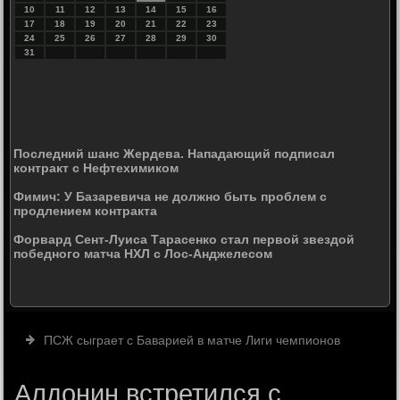
10
11
12
13
14
15
16
17
18
19
20
21
22
23
24
25
26
27
28
29
30
31
Последний шанс Жердева. Нападающий подписал
контракт с Нефтехимиком
Фимич: У Базаревича не должно быть проблем с
продлением контракта
Форвард Сент-Луиса Тарасенко стал первой звездой
победного матча НХЛ с Лос-Анджелесом
ПСЖ сыграет с Баварией в матче Лиги чемпионов
Алдонин встретился с