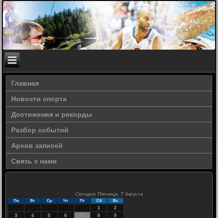
Главная
Новости спорта
Достижения и рекорды
Разбор событий
Архив записей
Связь с нами
Сегодня: Пятница, 7 Августа
Пн
Вт
Ср
Чт
Пт
Сб
Вс
1
2
3
4
5
6
7
8
9