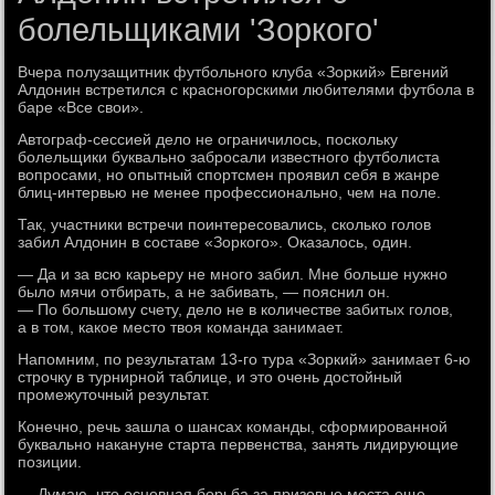
болельщиками 'Зоркого'
Вчера полузащитник футбольного клуба «Зоркий» Евгений
Алдонин встретился с красногорскими любителями футбола в
баре «Все свои».
Автограф-сессией дело не ограничилось, поскольку
болельщики буквально забросали известного футболиста
вопросами, но опытный спортсмен проявил себя в жанре
блиц-интервью не менее профессионально, чем на поле.
Так, участники встречи поинтересовались, сколько голов
забил Алдонин в составе «Зоркого». Оказалось, один.
— Да и за всю карьеру не много забил. Мне больше нужно
было мячи отбирать, а не забивать, — пояснил он.
— По большому счету, дело не в количестве забитых голов,
а в том, какое место твоя команда занимает.
Напомним, по результатам 13-го тура «Зоркий» занимает 6-ю
строчку в турнирной таблице, и это очень достойный
промежуточный результат.
Конечно, речь зашла о шансах команды, сформированной
буквально накануне старта первенства, занять лидирующие
позиции.
— Думаю, что основная борьба за призовые места еще