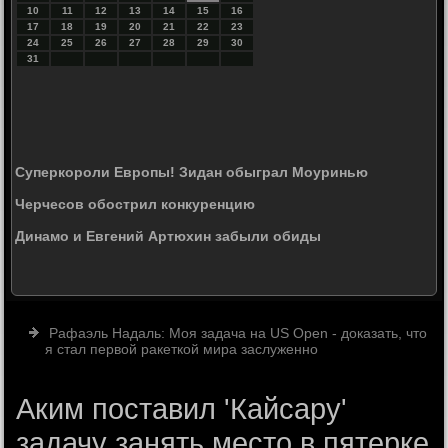
10
11
12
13
14
15
16
17
18
19
20
21
22
23
24
25
26
27
28
29
30
31
Суперкороли Европы! Зидан обыграл Моуринью
Черчесов обострил конкуренцию
Динамо и Евгений Артюхин забыли обиды
Рафаэль Надаль: Моя задача на US Open - доказать, что
я стал первой ракеткой мира заслуженно
Аким поставил 'Кайсару'
задачу занять место в пятерке