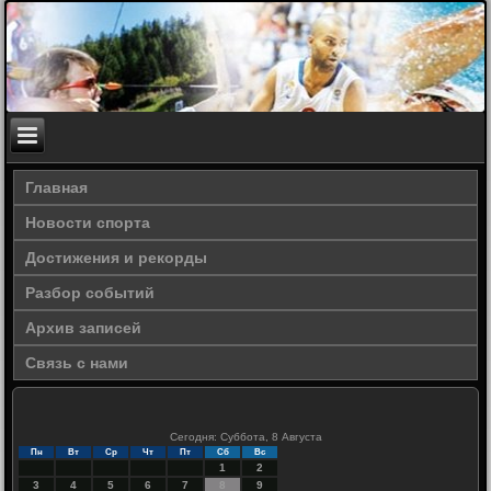
Главная
Новости спорта
Достижения и рекорды
Разбор событий
Архив записей
Связь с нами
Сегодня: Суббота, 8 Августа
Пн
Вт
Ср
Чт
Пт
Сб
Вс
1
2
3
4
5
6
7
8
9