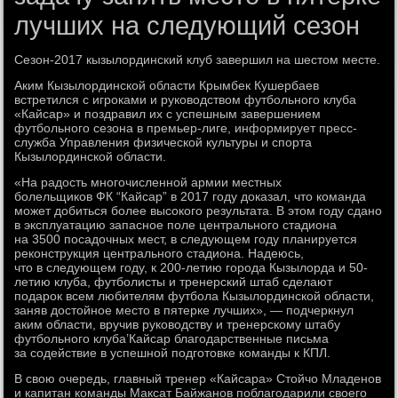
лучших на следующий сезон
Сезон-2017 кызылординский клуб завершил на шестом месте.
Аким Кызылординской области Крымбек Кушербаев
встретился с игроками и руководством футбольного клуба
«Кайсар» и поздравил их с успешным завершением
футбольного сезона в премьер-лиге, информирует пресс-
служба Управления физической культуры и спорта
Кызылординской области.
«На радость многочисленной армии местных
болельщиков ФК “Кайсар” в 2017 году доказал, что команда
может добиться более высокого результата. В этом году сдано
в эксплуатацию запасное поле центрального стадиона
на 3500 посадочных мест, в следующем году планируется
реконструкция центрального стадиона. Надеюсь,
что в следующем году, к 200-летию города Кызылорда и 50-
летию клуба, футболисты и тренерский штаб сделают
подарок всем любителям футбола Кызылординской области,
заняв достойное место в пятерке лучших», — подчеркнул
аким области, вручив руководству и тренерскому штабу
футбольного клуба’Кайсар благодарственные письма
за содействие в успешной подготовке команды к КПЛ.
В свою очередь, главный тренер «Кайсара» Стойчо Младенов
и капитан команды Максат Байжанов поблагодарили своего