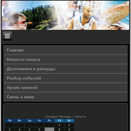
Главная
Новости спорта
Достижения и рекорды
Разбор событий
Архив записей
Связь с нами
Сегодня: Пятница, 7 Августа
Пн
Вт
Ср
Чт
Пт
Сб
Вс
1
2
3
4
5
6
7
8
9