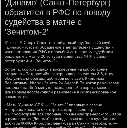
'Динамо' (Санкт-Петербург)
обратится в РФС по поводу
судейства в матче с
'Зенитом-2'
31 окт - Р-Спорт. Санкт-петербургский футбольный клуб
«Динамо» готовит обращение в департамент судейства и
инспектирования РФС с просьбой дать оценку судейским
решениям в матче 20-го тура первенства ФНЛ с санкт-
петербургским «Зенитом-2».
Встреча, состоявшаяся в воскресенье на малой арене
стадиона «Петровский», завершилась со счетом 3:3, игру
обслуживала бригада арбитров во главе с Кириллом
Левниковым. Игрок «Зенита-2» Андрей Панюков реализовал
пенальти на 85-й минуте, назначенный в ворота хозяев,
динамовцы восстановили равновесие в компенсированное
время матча.
«Матч “Динамо-СПб” — “Зенит-2” впервые в сезоне
мы транслировали с четырех камер. После игры
мы просмотрели все спорные, по мнению тренерского штаба
и руководства “Динамо”, эпизоды, связанные с судейством
арбитра ФИФА Кирилла Левникова из Санкт-Петербурга, —
говорится в сообщении на сайте “Динамо”. — Вместо