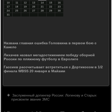
10
11
12
13
14
15
16
17
18
19
20
21
22
23
24
25
26
27
28
29
30
31
Названа главная ошибка Головкина в первом бою с
Канело
Лихачев назвал мегадостижением победу сборной
России по пляжному футболу в Евролиге
Гассиев рассчитывает встретиться с Дортикосом в 1/2
финала WBSS 20 января в Майами
Заслуженный допингер России: Логинову и Старых
присвоили звание ЗМС