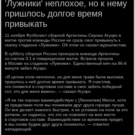
'Лужники' неплохое, но к нему
пришлось долгое время
привыкать
11 ноября Футболист сборной Аргентины Серхио Агуэро в
матче против команды России не сразу смог привыкнуть к
газону стадиона «Лужники». Об этом он сказал журналистам.
В субботу сборная России проиграла команде Аргентины
со счетом 0:1 в товарищеском матче. Встреча прошла
в Москве на стадионе «Лужники». Единственный мяч на 86-й
минуте забил Агуэро.
«В целом поле неплохое, но для меня трава была высокая,
пришлось к ней долгое время привыкать. Я счастлив,
что появился в стартовом составе и смог забить победный
гол, это для меня важно», — сказал Агуэро.
«Я не так хорошо взаимодействую с [Лионелем] Месси, хотя
за пределами поля мы понимаем друг друга гораздо лучше.
Он все делает намного быстрее, я не успеваю на поле за его
ритмом, но надеюсь, что это не повлияет на мое место
в стартовом составе. Взаимодействие со временем придет,
и мы снова будем друг друга понимать», — отметил
нападающий.