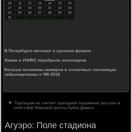
10
11
12
13
14
15
16
17
18
19
20
21
22
23
24
25
26
27
28
29
30
31
В Петербурге мечтают о русском финале
Химки и УНИКС перебрали легионеров
Больше половины номеров в столичных гостиницах
забронированы к ЧМ-2018
Тарпищев не считает трагедией поражение россиян в
плей-офф Мировой группы Кубка Дэвиса
Агуэро: Поле стадиона