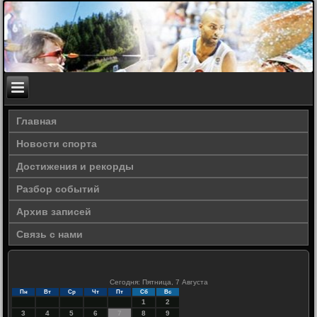
Главная
Новости спорта
Достижения и рекорды
Разбор событий
Архив записей
Связь с нами
Сегодня: Пятница, 7 Августа
Пн
Вт
Ср
Чт
Пт
Сб
Вс
1
2
3
4
5
6
7
8
9