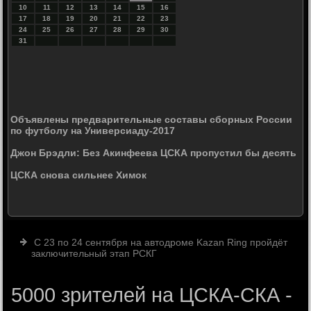
10
11
12
13
14
15
16
17
18
19
20
21
22
23
24
25
26
27
28
29
30
31
Объявлены предварительные составы сборных России
по футболу на Универсиаду-2017
Джон Брэдли: Без Акинфеева ЦСКА пропустил бы десять
ЦСКА снова сильнее Химок
С 23 по 24 сентября на автодроме Kazan Ring пройдёт
заключительный этап РСКГ
5000 зрителей на ЦСКА-СКА -