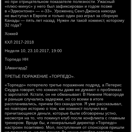
но при отрицательном показателе полезности. Ужасный
«плюс-минус» у него был зафиксирован и годом позже
в «Эдмонтоне» — «-33». Уроженец Сент-Джонса никогда
не выступал в Европе и только один раз играл за сборную
Канады — пять лет назад. Нужен ли такой хоккеист, которому
32 года?
Хоккей
КХЛ 2017-2018
Неделя 10, 23.10.2017, 19:00
Торпедо НН
1Авангард2
ТРЕТЬЕ ПОРАЖЕНИЕ «ТОРПЕДО».
«Торпедо» потерпело третье поражение подряд, а Петерис
Скудра говорит, что хоккеисты даже не думают о проблемах
с зарплатой. Кстати, он не обманывает. В Нижнем Новгороде
и раньше случались задержки, но со всеми в итоге
расплачивались, причем без скандалов. Я уже рассказывал,
но повторю историю о том, как хоккеист получил все
причитающиеся деньги, которые были обговорены устно,
несмотря на то, что покинул клуб после конфликта с главным
тренером. Вроде бы, и генеральный директор «Торпедо»
настроен позитивно. Мол, поступления от спонсоров пришли