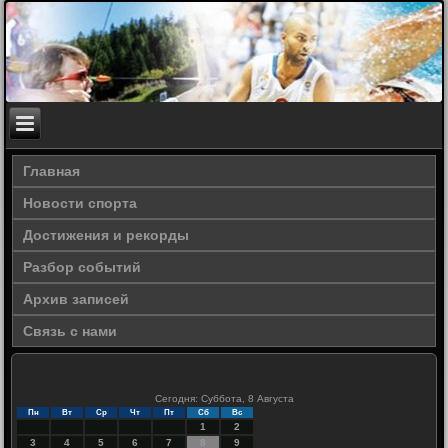
Главная
Новости спорта
Достижения и рекорды
Разбор событий
Архив записей
Связь с нами
Сегодня: Суббота, 8 Августа
Пн
Вт
Ср
Чт
Пт
Сб
Вс
1
2
3
4
5
6
7
8
9