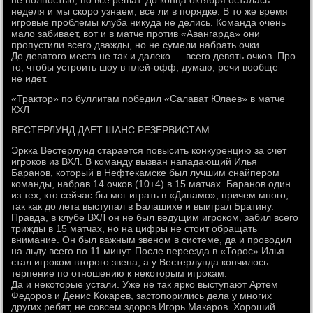
не полностью, но все решат. До конца октября осталась
неделя и мы скоро узнаем, все ли в порядке. В то же время
игровые проблемы клуба никуда не делись. Команда очень
мало забивает, вот и в матче против «Авангарда» они
пропустили всего дважды, но не сумели набрать очки.
До девятого места не так и далеко — всего девять очков. Про
то, чтобы устроить шоу в плей-офф, думаю, речи вообще
не идет.
«Трактор» по буллитам победил «Салават Юлаев» в матче
КХЛ
ВЕСТЕРЛУНД ДАЕТ ШАНС РЕЗЕРВИСТАМ.
Эркка Вестерлунд старается повысить конкуренцию за счет
игроков из ВХЛ. В команду вызван нападающий Илья
Баранов, который в Нефтекамске был лучшим снайпером
команды, набрав 14 очков (10+4) в 15 матчах. Баранов один
из тех, кто сейчас бы мог играть в «Динамо», причем много,
так как до лета выступал в Балашихе и выиграл Братину.
Правда, в клубе ВХЛ он не был ведущим игроком, забил всего
трижды в 15 матчах, но на цифры не стоит обращать
внимание. Он был важным звеном в системе, да и проводил
на льду всего по 11 минут. После переезда в «Торос» Илья
стал игроком второго звена, а у Вестерлунда кончилось
терпение по отношению к некоторым игрокам.
Да и некоторые устали. Уже не так ярко выступают Артем
Федоров и Денис Кокарев, застопорились дела у многих
других ребят, не совсем здоров Игорь Макаров. Хороший