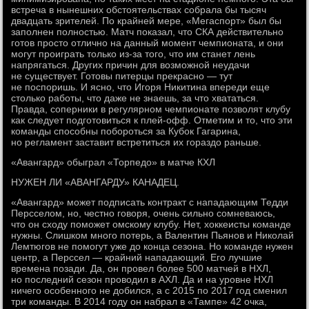
встреча в нынешних обстоятельствах собрала бы тысяч
двадцать зрителей. По крайней мере, «Мегаспорт» был бы
заполнен полностью. Матч показал, что СКА действительно
готов просто отлично на данный момент чемпионата, и они
могут проиграть только из-за того, что им станет лень
напрягаться. Других причин для возможной неудачи
не существует. Готовы питерцы прекрасно — тут
не поспоришь. И ясно, что Игоря Никитина впереди еще
столько работы, что даже не знаешь, за что хвататься.
Правда, соперники в регулярном чемпионате позволят клубу
как следует подготовиться к плей-офф. Отметим и то, что эти
команды способны побороться за Кубок Гагарина,
но регламент заставит встретиться их гораздо раньше.
«Авангард» обыграл «Торпедо» в матче КХЛ
НУЖЕН ЛИ «АВАНГАРДУ» КАНАДЕЦ.
«Авангард» может подписать контракт с нападающим Тедди
Персселом, но, честно говоря, очень сильно сомневаюсь,
что он сходу поможет омскому клубу. Нет, хоккеисты команде
нужны. Слишком много потерь, а Валентин Пьянов и Николай
Лемтюгов не помогут уже до конца сезона. Но команде нужен
центр, а Перссел — крайний нападающий. Его лучшие
времена позади. Да, он провел более 500 матчей в НХЛ,
но последний сезон проводил в АХЛ. Да и на уровне НХЛ
ничего особенного не добился, а с 2015 по 2017 год сменил
три команды. В 2014 году он набрал в «Тампе» 42 очка,