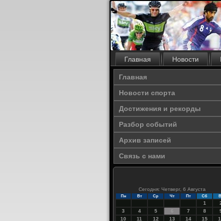
Главная
Новости
Главная
Новости спорта
Достижения и рекорды
Разбор событий
Архив записей
Связь с нами
Сегодня: Четверг, 6 Августа
Пн
Вт
Ср
Чт
Пт
Сб
В
1
3
4
5
6
7
8
10
11
12
13
14
15
1