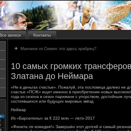
Все записи
Контакты
Манчини vs Семин: кто здесь храбрец?
10 самых громких трансферов
Златана до Неймара
«Не в деньгах счастье». Пожалуй, эта пословица далеко не 
счастье «ПСЖ» ищет именно в приобретении новых высококл
года из сезона в сезон парижане с упорством, достойным лу
состоявшихся или будущих мировых звёзд.
Неймар
с
Из «Барселоны» за € 222 млн — лето-2017
2
9
«Финита ля комедия!» Завершён этот долгий и самый резон
6