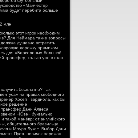
 дорогой футбольный
руководство «Манчестер
сумма будет перебита больше
22 млн
сколько этот игрок необходим
тив? Для Неймара такие вопросы
должна душевно встретить
у ковровую дорожку прямиком
лась для «Барселоны» большой
й трансфер, только уже в стан
 получить бесплатно? Так
вентуса» на правах свободного
тренер Хосеп Гвардиола, как бы
ечное решение
м трансфер Дани Алвеса
 звеном «Юве» буквально
 и такой манёвр: от английского
оны, общительного бразильца
велл и Моура Лукас. Выбор Дани
момент. Пусть новичок парижан