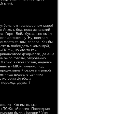
,5 млн).
 футбольном трансферном мире!
ал Анхель бед, пока испанский
ока. Гарет Бейл буквально смёл
сов аргентинцу. Ну, поиграл
 место-то там, справа! Как бы
должать побеждать с командой,
«ПСЖ», но что-то как-
 финансового фэйр-плэй, да ещё
не было готовы, откровенно
 Марию в свой состав, надеясь
менно в «МЮ», именно под
продуктивный сезон в игровой
гентинца дешевле ценника
в истории футбола
 переход, друзья?
поли». Кто им только
, «ПСЖ», «Челси». Последние
внимания было к Кавани? Уже