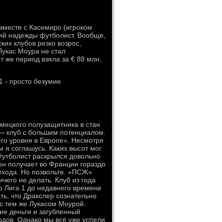
вместе с Касемиро (игроком
ий надежды футболист. Вообще,
ких клубов резко возрос,
Лукас Моура не стал
т же период взяла за € 88 млн,
1 - просто безумие
ецкого полузащитника в стан
— клуб с большим потенциалом.
шего уровня в Европе». Несмотря
 я соглашусь. Каких высот мог
Футболист раскрылся довольно
 он получает во Франции гораздо
рехода. Но позвольте. «ПСЖ»
чего не делать. Клуб из года
то Лига 1 до недавнего времени
ь, что Дракслер сознательно
с тем же Лукасом Моурой.
ие деньги и загубленный
одов. Однако мы всё уже успели