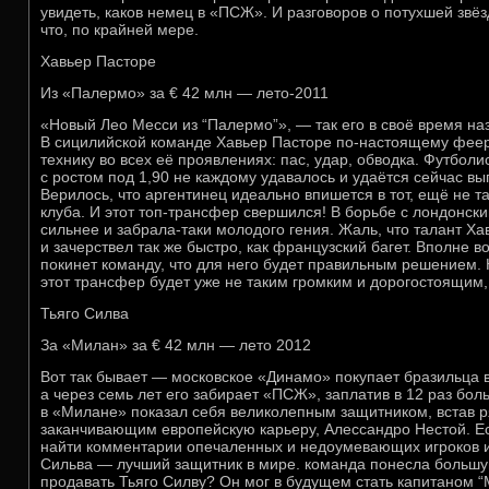
увидеть, каков немец в «ПСЖ». И разговоров о потухшей звё
что, по крайней мере.
Хавьер Пасторе
Из «Палермо» за € 42 млн — лето-2011
«Новый Лео Месси из “Палермо”», — так его в своё время на
В сицилийской команде Хавьер Пасторе по-настоящему фее
технику во всех её проявлениях: пас, удар, обводка. Футболи
с ростом под 1,90 не каждому удавалось и удаётся сейчас вы
Верилось, что аргентинец идеально впишется в тот, ещё не т
клуба. И этот топ-трансфер свершился! В борьбе с лондонс
сильнее и забрала-таки молодого гения. Жаль, что талант Х
и зачерствел так же быстро, как французский багет. Вполне в
покинет команду, что для него будет правильным решением.
этот трансфер будет уже не таким громким и дорогостоящим,
Тьяго Силва
За «Милан» за € 42 млн — лето 2012
Вот так бывает — московское «Динамо» покупает бразильца в 
а через семь лет его забирает «ПСЖ», заплатив в 12 раз бол
в «Милане» показал себя великолепным защитником, встав р
заканчивающим европейскую карьеру, Алессандро Нестой. Ес
найти комментарии опечаленных и недоумевающих игроков и
Сильва — лучший защитник в мире. команда понесла больш
продавать Тьяго Силву? Он мог в будущем стать капитаном 