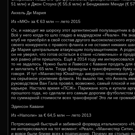
51 млн) и Джон Стоунз (€ 55,6 млн) и Бенджамин Менди (€ 57
Анхель Ди Мария
Из «МЮ» за € 63 млн — лето 2015
Ох, и наводит же шороху этот аргентинский полузащитник в
Всё у него когда-то шло гладко в мадридском «Реале». Не зн
клуб не приобрёл в свой состав другого высококлассного игр
своего конкурента с правого фланга и не оставил никаких шан
Ди Мария центральным атакующим полузащитником. А родное
он не уверял, что готов остаться в стане «сливочных» и про
всё равно уйти пришлось. Ещё в 2014 году им интересовался 
то не задалось. Нужно было и Лавесси с Кавани продать для
и заплатить € 65 млн. Тогда французы к трансферному буму 
говоря. И тут «Манчестер Юнайтед» аккуратно переманил Ди
на серьёзное усиление фланга. Но вышло так, что Анхель и
руководством Ван Гала провёл, возможно, самый плохой и не
карьере. Настало время «ПСЖ». Парижане хоть и купили ар
прошлого года, но сделали его самым дорогим футболистом 
по суммарной стоимости всех трансферов! Это ли не громкий
Эдинсон Кавани
Из «Наполи» за € 64,5 млн — лето 2013
Потрясающий быстрый и забивной форвард итальянского «На
не интересовался на тот момент: «Реал», «Манчестер Сити»
и вовсе были ближе всех к подписанию. Почему же столько 