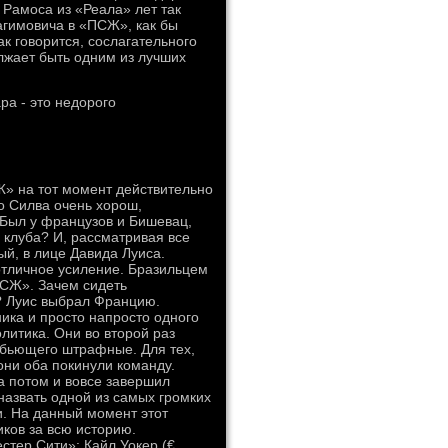
 Рамоса из «Реала» лет так
рагимовича в «ПСЖ», как бы
ак говорится, сослагательного
лжает быть одним из лучших
а - это недорого
» на тот момент действительно
о Силва очень хорош,
. Был у французов и Бишевац,
о клуба? И, рассматривая все
й, в лице Давида Луиса.
 отличное усиление. Бразильцем
ПСЖ». Зачем сидеть
о? Луис выбрал Францию.
ника и просто напросто одного
литика. Они во второй раз
 бьющего штрафные. Для тех,
 они оба покинули команду.
а потом и вовсе завершил
назвать одной из самых громких
и. На данный момент этот
ков за всю историю.
тер Сити»: Кайл Уокер (€