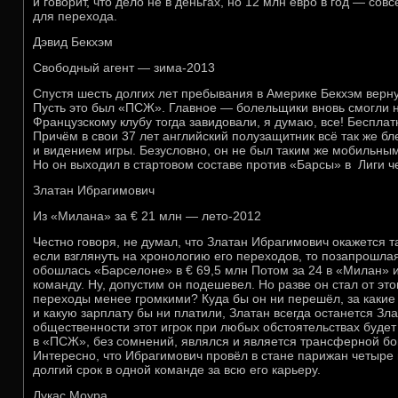
и говорит, что дело не в деньгах, но 12 млн евро в год — со
для перехода.
Дэвид Бекхэм
Свободный агент — зима-2013
Спустя шесть долгих лет пребывания в Америке Бекхэм верну
Пусть это был «ПСЖ». Главное — болельщики вновь смогли н
Французскому клубу тогда завидовали, я думаю, все! Беспла
Причём в свои 37 лет английский полузащитник всё так же б
и видением игры. Безусловно, он не был таким же мобильным
Но он выходил в стартовом составе против «Барсы» в Лиги ч
Златан Ибрагимович
Из «Милана» за € 21 млн — лето-2012
Честно говоря, не думал, что Златан Ибрагимович окажется т
если взглянуть на хронологию его переходов, то позапрошла
обошлась «Барселоне» в € 69,5 млн Потом за 24 в «Милан» и
команду. Ну, допустим он подешевел. Но разве он стал от это
переходы менее громкими? Куда бы он ни перешёл, за какие 
и какую зарплату бы ни платили, Златан всегда останется Зл
общественности этот игрок при любых обстоятельствах будет
в «ПСЖ», без сомнений, являлся и является трансферной бо
Интересно, что Ибрагимович провёл в стане парижан четыре го
долгий срок в одной команде за всю его карьеру.
Лукас Моура