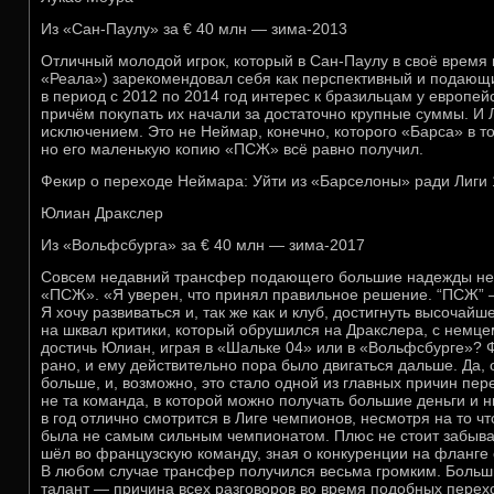
Из «Сан-Паулу» за € 40 млн — зима-2013
Отличный молодой игрок, который в Сан-Паулу в своё время 
«Реала») зарекомендовал себя как перспективный и подающ
в период с 2012 по 2014 год интерес к бразильцам у европейс
причём покупать их начали за достаточно крупные суммы. И 
исключением. Это не Неймар, конечно, которого «Барса» в то
но его маленькую копию «ПСЖ» всё равно получил.
Фекир о переходе Неймара: Уйти из «Барселоны» ради Лиги 
Юлиан Дракслер
Из «Вольфсбурга» за € 40 млн — зима-2017
Совсем недавний трансфер подающего большие надежды нем
«ПСЖ». «Я уверен, что принял правильное решение. “ПСЖ” 
Я хочу развиваться и, так же как и клуб, достигнуть высочай
на шквал критики, который обрушился на Дракслера, с немцем
достичь Юлиан, играя в «Шальке 04» или в «Вольфсбурге»? 
рано, и ему действительно пора было двигаться дальше. Да,
больше, и, возможно, это стало одной из главных причин пе
не та команда, в которой можно получать большие деньги и ни
в год отлично смотрится в Лиге чемпионов, несмотря на то ч
была не самым сильным чемпионатом. Плюс не стоит забыват
шёл во французскую команду, зная о конкуренции на фланге 
В любом случае трансфер получился весьма громким. Больш
талант — причина всех разговоров во время подобных перех