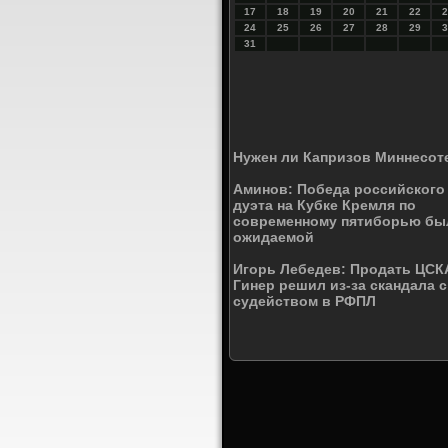
17
18
19
20
21
22
2
24
25
26
27
28
29
3
31
Нужен ли Капризов Миннесот
Аминов: Победа российского
дуэта на Кубке Кремля по
современному пятиборью бы
ожидаемой
Игорь Лебедев: Продать ЦСК
Гинер решил из-за скандала с
судейством в РФПЛ