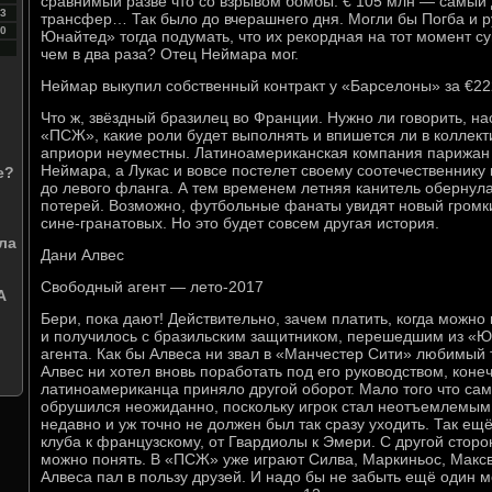
сравнимый разве что со взрывом бомбы. € 105 млн — самый
3
трансфер… Так было до вчерашнего дня. Могли бы Погба и 
0
Юнайтед» тогда подумать, что их рекордная на тот момент 
чем в два раза? Отец Неймара мог.
Неймар выкупил собственный контракт у «Барселоны» за €2
Что ж, звёздный бразилец во Франции. Нужно ли говорить, на
«ПСЖ», какие роли будет выполнять и впишется ли в коллек
априори неуместны. Латиноамериканская компания парижан 
Неймара, а Лукас и вовсе постелет своему соотечественник
е?
до левого фланга. А тем временем летняя канитель оберну
потерей. Возможно, футбольные фанаты увидят новый громки
сине-гранатовых. Но это будет совсем другая история.
ла
Дани Алвес
Свободный агент — лето-2017
А
Бери, пока дают! Действительно, зачем платить, когда можно
и получилось с бразильским защитником, перешедшим из «Ю
агента. Как бы Алвеса ни звал в «Манчестер Сити» любимый 
Алвес ни хотел вновь поработать под его руководством, кон
латиноамериканца приняло другой оборот. Мало того что са
обрушился неожиданно, поскольку игрок стал неотъемлемым
недавно и уж точно не должен был так сразу уходить. Так ещё
клуба к французскому, от Гвардиолы к Эмери. С другой стор
можно понять. В «ПСЖ» уже играют Силва, Маркиньос, Макс
Алвеса пал в пользу друзей. И надо бы не забыть ещё один 