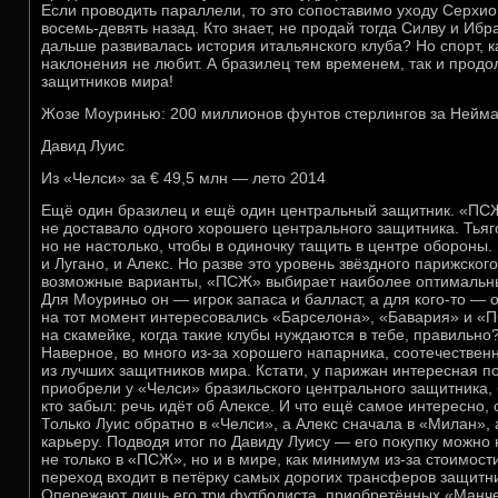
Если проводить параллели, то это сопоставимо уходу Серхио
восемь-девять назад. Кто знает, не продай тогда Силву и Иб
дальше развивалась история итальянского клуба? Но спорт, к
наклонения не любит. А бразилец тем временем, так и продо
защитников мира!
Жозе Моуринью: 200 миллионов фунтов стерлингов за Неймар
Давид Луис
Из «Челси» за € 49,5 млн — лето 2014
Ещё один бразилец и ещё один центральный защитник. «ПСЖ
не доставало одного хорошего центрального защитника. Тьяг
но не настолько, чтобы в одиночку тащить в центре обороны
и Лугано, и Алекс. Но разве это уровень звёздного парижског
возможные варианты, «ПСЖ» выбирает наиболее оптимальны
Для Моуриньо он — игрок запаса и балласт, а для кого-то —
на тот момент интересовались «Барселона», «Бавария» и «
на скамейке, когда такие клубы нуждаются в тебе, правильн
Наверное, во много из-за хорошего напарника, соотечествен
из лучших защитников мира. Кстати, у парижан интересная по
приобрели у «Челси» бразильского центрального защитника,
кто забыл: речь идёт об Алексе. И что ещё самое интересно,
Только Луис обратно в «Челси», а Алекс сначала в «Милан», 
карьеру. Подводя итог по Давиду Луису — его покупку можно 
не только в «ПСЖ», но и в мире, как минимум из-за стоимост
переход входит в петёрку самых дорогих трансферов защитни
Опережают лишь его три футболиста, приобретённых «Манчес