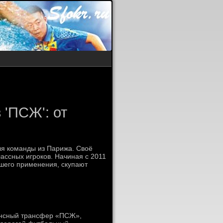
 'ПСЖ': от
для команды из Парижа. Своё
ассных игроков. Начиная с 2011
чшего применения, скупают
ансный трансфер «ПСЖ»,