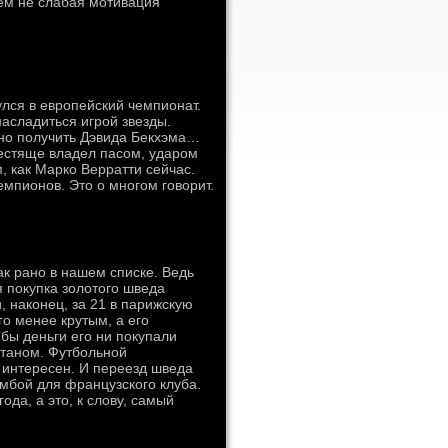
всем не слабая мотивация
лся в европейский чемпионат.
асладиться игрой звезды.
тно получить Дэвида Бекхэма…
лестяще владел пасом, ударом
, как Марко Верратти сейчас.
емпионов. Это о многом говорит.
ак рано в нашем списке. Ведь
я покупка золотого шведа
, наконец, за 21 в парижскую
го менее крутым, а его
бы деньги его ни покупали
атаном. Футбольной
 интересен. И переезд шведа
мбой для французского клуба.
да, а это, к слову, самый