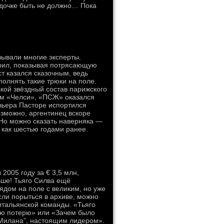
здочке быть не должно… Пока
зывали многие эксперты.
рил, показывая потрясающую
ст казался сказочным, ведь
полнять такие трюки на поле.
акой звёздный состав парижского
ким «Челси», «ПСЖ» оказался
авьера Пасторе испортился
озможно, аргентинец вскоре
 Но можно сказать наверняка —
 как шестью годами ранее.
2005 году за € 3,5 млн,
ьше! Тьяго Силва ещё
ядом на поле с великим, но уже
ли порыться в архиве, можно
тальянской команды. «Тьяго
ую потерю» или «Зачем было
“Милана”, настоящим лидером».