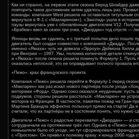
Как ни странно, на первом этапе сезона Бернд Шнайдер даже
повторить такое достижение затем удалось лишь раз. Провал
команды: компания West решила не оставаться титульным сп
вернуться в Ф-1 с «Маклареном»). «Закспид» ушла в историю
паузы вернулась уже с обновлённым двигателем V12. Получи
«Брэбем» взял за сезон три очка, «Джордан» год спустя — ли
Японцы вновь не сдались, и с третьей попытки дело пошло 
двигатель был создан совместно с компанией «Джадд». Посл
именно «Ямаха» чуть не довезла «Эрроуз» Деймона Хилла д
при Венгрии — 1997. Увы, поломка копеечной детали откинул
а «Ямаха» после сезона решила покинуть Формулу-1. Пусть 
оказалась неплохой, это не оправдывает полного провала его
«Пежо»: крах французского проекта
Компания «Пежо» решила перейти в Формулу-1 перед сезон
«Макларен» как раз искал нового партнёра после ухода «Хон
моторами «Форд». Однако союз оказался неудачным: пусть з
подиумов, стороны решили расстаться. «Макларен» не устр
моторов из Франции. В частности, памятен пожар на Гран-пр
Мартина Брандла эффектно полыхнул прямо на старте! Да 
считали, что их партнёры не в состоянии понять, что нужно с
Двигатели «Пежо» с радостью перехватил «Джордан» — и ст
сотрудничали на протяжении трёх лет. Однако в «Пежо» ждал
помышляли было об уходе, но тут сформировался французск
с «Простом». Он привёл к полному краху: к концу 2000 года 