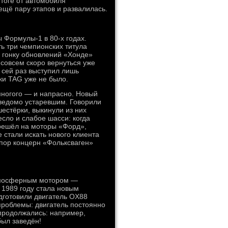
тоге от автомобиля
ещё пару этапов и развалилась.
 Формулы-1 в 80-х годах.
ь три чемпионских титула
 гонку обновлений «Хонде»
 совсем скоро вернуться уже
 сей раз выступил лишь
ки TAG уже не было.
многого — и напрасно. Новый
аведомо устаревшим. Говорили
естёрки, выкинули из них
сло и слабое шасси: когда
ерешёл на моторы «Форд»,
 стали искать нового клиента
 пор концерн «Фольксваген»
атмосферным мотором —
 1989 году стала новым
дготовили двигатель OX88
проблемы: двигатель постоянно
продолжались: например,
был заведён!