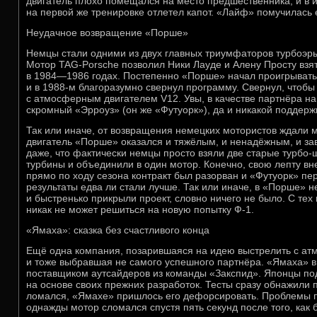
двигатель плохо помещался на место предшественника, и в и
на первой же тренировке отлетел капот. «Лайф» помучилась 
Неудачное возвращение «Порше»
Немцы стали одними из двух главных триумфаторов турбоэры
Мотор TAG-Porsche позволил Ники Лауде и Алену Просту взят
в 1984—1986 годах. Постепенно «Порше» начал проигрывать
и в 1988-м благоразумно свернул программу. Свернул, чтобы
с атмосферным двигателем V12. Увы, в качестве партнёра на
скромный «Эрроуз» (он же «Футуорк»), да и никакой поддерж
Так или иначе, от возвращения немецких мотористов ждали 
двигатель «Порше» оказался и тяжёлым, и ненадёжным, и з
даже, что фактически немцы просто взяли две старые турбо-ш
турбины и объединили в один мотор. Конечно, свою лепту вне
прямо по ходу сезона контракт был разорван и «Футуорк» п
результаты едва ли стали лучше. Так или иначе, в «Порше» не
и быстренько прикрыли проект, словно ничего не было. С тех
никак не может решиться на новую попытку Ф-1.
«Ямаха»: сказка без счастливого конца
Ещё одна компания, позарившаяся на идею выстрелить с 
и тоже выбравшая не самого успешного партнёра. «Ямаха» в
поставщиком аутсайдеров из команды «Закспид». Японцы по
на основе своих прежних разработок. Тесты сразу обнажили 
ломался, «Ямахе» пришлось его дефорсировать. Проблемы 
однажды мотор сломался спустя пять секунд после того, как 