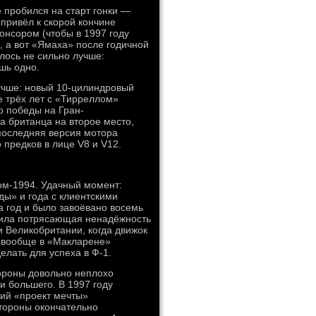
 пробился на старт гонки —
 привёл к скорой кончине
онсором (чтобы в 1997 году
, а вот «Ямаха» после годичной
лось не сильно лучше:
шь одно.
лучше: новый 10-цилиндровый
е трёх лет с «Тирреллом»
о победы на Гран-
а британца на второе место,
последняя версия мотора
 предков в лице V8 и V12.
ом-1994. Удачный момент:
ды» и года с клиентскими
а год и было завоёвано восемь
оила потрясающая ненадёжность
и Великобритании, когда движок
и вообще в «Макларене»
делать для успеха в Ф-1.
ороны довольно неплохо
и большего. В 1997 году
ий «проект мечты»
стороны окончательно