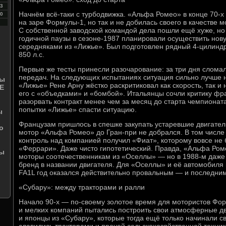
3
Начнём всё-таки с турбодвижка. «Альфа Ромео» в конце 70-х
0
на заре Формулы-1, но так и не добилась своего в качестве 
С собственной заводской командой дела пошли ещё хуже, но
годичной паузы в сезоне-1987 планировали осуществить нов
середняками из «Лижье». Был подготовлен рядный 4-цилин
850 л.с.
Первые же тесты принесли разочарование: за три дня сломал
передач. На следующих испытаниях ситуация сильно лучше 
ты
«Лижье» Рене Арну жёстко раскритиковал как скорость, так и
Е
его с «объедками» и «бомбой». Итальянцы сочли критику ф
разорвать контракт менее чем за месяц до старта чемпиона
попытки «Лижье» спасти ситуацию.
ы
Французам пришлось в спешке закупать устаревшие двигател
о
мотор «Альфа Ромео» до Гран-при не добрался. В том числе п
контроль над компанией получил «Фиат», которому вовсе не 
«Феррари». Даже чисто гипотетический. Правда, «Альфа Ром
ды
моторы соотечественникам из «Оселлы» — но в 1988-м даже
бренд в названии двигателя. Для «Оселлы» и её автомобиля
FA1L год оказался действительно провальным — и последним
«Субару»: между тракторами и ралли
Начало 90-х — по-своему золотое время для мотористов Фор
и мелких компаний пытались построить свои атмосферные д
и японцы из «Субару», которые тогда ещё только начинали св