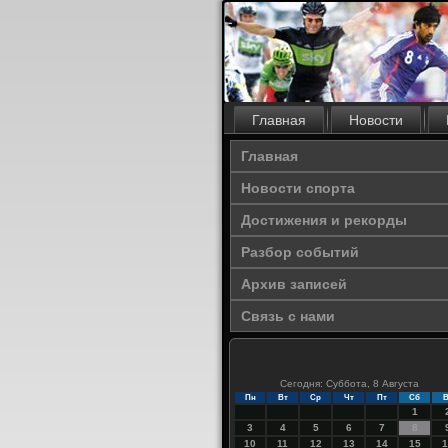
Главная
Новости
Главная
Новости спорта
Достижения и рекорды
Разбор событий
Архив записей
Связь с нами
Сегодня: Суббота, 8 Августа
Пн
Вт
Ср
Чт
Пт
Сб
В
1
3
4
5
6
7
8
10
11
12
13
14
15
1