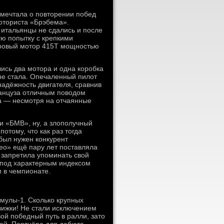
 мечтала о повторении побед
моториста «Брэбема».
 итальянцы не сдались и после
ую попытку с крепкими
дровый мотор 415T мощностью
ись два мотора и одна коробка
не стала. Опечаленный пилот
 надёжность двигателя, сравнив
ранцуза отличным поводом
та — несмотря на отчаянные
и «БМВ», ну, а злополучный
отому, что как раз тогда
был нужен конкурент
ео» ещё пару лет поставляла
 запретила упоминать свой
 под характерным индексом
 в чемпионате.
мулы-1. Сколько крупных
вижки! Не стали исключением
ой победный путь в ралли, зато