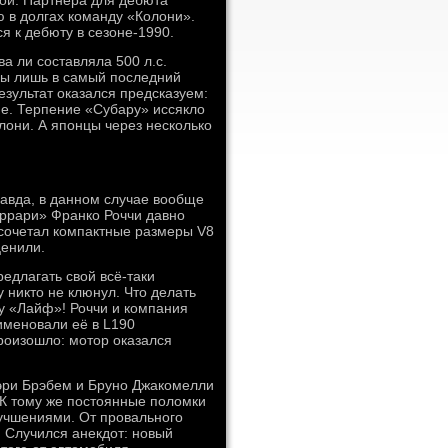
кой. Партнёра для дебюта
 в долгах команду «Колони».
я к дебюту в сезоне-1990.
а ли составляла 500 л.с.
ды лишь в самый последний
зультат оказался предсказуем:
не. Терпение «Субару» иссякло
лони. А японцы через несколько
равда, в данном случае вообще
еррари» Франко Роччи давно
сочетал компактные размеры V8
ценили.
едлагать свой всё-таки
 никто не клюнул. Что делать
ду «Лайф»! Роччи и компания
именовали её в L190
роизошло: мотор оказался
эри Брэбем и Бруно Джакомелли
 К тому же постоянные поломки
учшениями. От провального
 Случился анекдот: новый