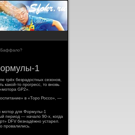
е Баффало?
Формулы-1
е трёх безрадостных сезонов,
ь какой-то прогресс, то вновь
 «мотора GP2».
оспитание» в «Торо Россо», —
ой мотор для Формулы-1
й период — начало 90-х, когда
орт» DFV безнадёжно устарел.
мо провалились.