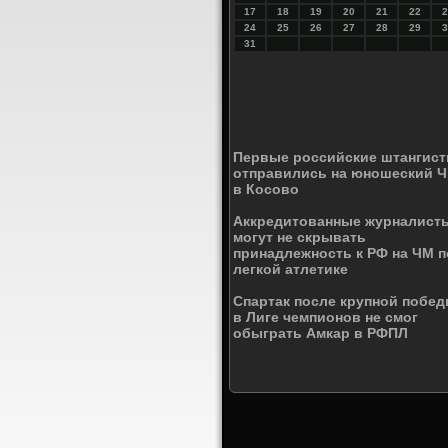
17
18
19
20
21
22
2
24
25
26
27
28
29
3
31
Первые российские штангис
отправились на юношеский Ч
в Косово
Аккредитованные журналист
могут не скрывать
принадлежность к РФ на ЧМ п
легкой атлетике
Спартак после крупной побе
в Лиге чемпионов не смог
обыграть Амкар в РФПЛ