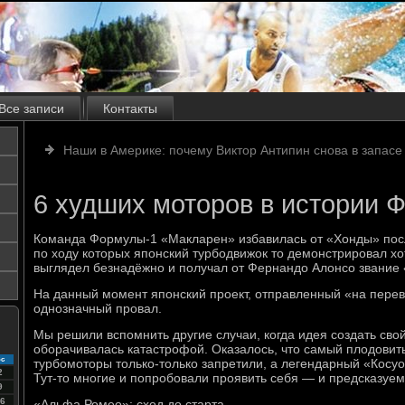
Все записи
Контакты
Наши в Америке: почему Виктор Антипин снова в запас
6 худших моторов в истории 
Команда Формулы-1 «Макларен» избавилась от «Хонды» посл
по ходу которых японский турбодвижок то демонстрировал хот
выглядел безнадёжно и получал от Фернандо Алонсо звание
На данный момент японский проект, отправленный «на перев
однозначный провал.
Мы решили вспомнить другие случаи, когда идея создать св
оборачивалась катастрофой. Оказалось, что самый плодовиты
с
турбомоторы только-только запретили, а легендарный «Косу
2
Тут-то многие и попробовали проявить себя — и предсказуе
9
6
«Альфа Ромео»: сход до старта