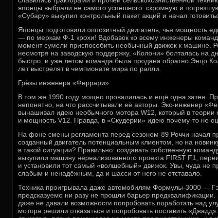
славились тракторами и прочей сельскохозяйственной техни
японцы выбрали не самого успешного: скромную и погрязшую
«Субару» выкупил контрольный пакет акций и начал готовитьс
Японцы подготовили оппозитный двигатель, чья мощность едв
— по меркам Ф-1 крохи! Вдобавок ко всему инженеры коман
момент сумели приспособить необычный движок к машине. Ре
несмотря на заводскую поддержку, «Колони» болталась на д
быстро, и уже летом команда была продана обратно Энцо Ко
лет выстрелят в чемпионате мира по ралли.
Грёзы инженера «Феррари»
В том же 1990 году мощно провалилась и ещё одна затея. П
непонятно, на что рассчитывали её авторы. Экс-инженер «Ф
вынашивал идею необычного мотора W12, который в теории 
и мощность V12. Правда, в «Скудерии» идею почему-то не о
На фоне смены регламента перед сезоном-89 Роччи начал пр
созданный двигатель потенциальным клиентом, но на новинку
в такой ситуации? Правильно: создавать собственную коман
выкупили машину нереализованного проекта FIRST F1, пере
и установили тот самый «волшебный» движок. Увы, чуда не п
слабым и ненадёжным, да и шасси от него не отставало.
Техника проигрывала даже автомобилям Формулы-3000 — Г
предсказуемо ни разу не прошли барьер предквалификации.
даже не давали возможности попробовать поработать над ул
мотора решили отказаться и попробовать поставить «Джадд».