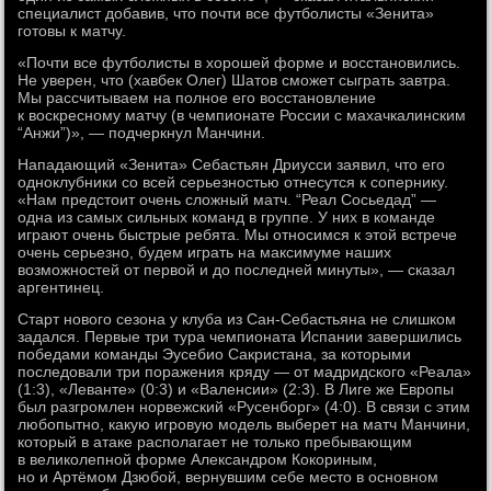
специалист добавив, что почти все футболисты «Зенита»
готовы к матчу.
«Почти все футболисты в хорошей форме и восстановились.
Не уверен, что (хавбек Олег) Шатов сможет сыграть завтра.
Мы рассчитываем на полное его восстановление
к воскресному матчу (в чемпионате России с махачкалинским
“Анжи”)», — подчеркнул Манчини.
Нападающий «Зенита» Себастьян Дриусси заявил, что его
одноклубники со всей серьезностью отнесутся к сопернику.
«Нам предстоит очень сложный матч. “Реал Сосьедад” —
одна из самых сильных команд в группе. У них в команде
играют очень быстрые ребята. Мы относимся к этой встрече
очень серьезно, будем играть на максимуме наших
возможностей от первой и до последней минуты», — сказал
аргентинец.
Старт нового сезона у клуба из Сан-Себастьяна не слишком
задался. Первые три тура чемпионата Испании завершились
победами команды Эусебио Сакристана, за которыми
последовали три поражения кряду — от мадридского «Реала»
(1:3), «Леванте» (0:3) и «Валенсии» (2:3). В Лиге же Европы
был разгромлен норвежский «Русенборг» (4:0). В связи с этим
любопытно, какую игровую модель выберет на матч Манчини,
который в атаке располагает не только пребывающим
в великолепной форме Александром Кокориным,
но и Артёмом Дзюбой, вернувшим себе место в основном