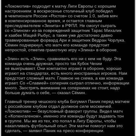
«Локомотив» подходит к матчу Лиги Европы с хорошим
настроением: в воскресенье столичный клуб победил
в чемпионате России «Ростов» со счетом 1:0, забив мяч
в компенсированное время, и остается главным
преследователем «Зенита» в РФПЛ. Не смогут сыграть
со «Злином» из-за повреждений защитник Тарас Михалик
и хавбек Мацей Рыбус, а также уже достаточно давно
травмированные форвард Ари и защитник Ведран Чорлука.
Сёмин подчеркнул, что матч его команде предстоит
непростой, отметив грамотную игру «Злина» в обороне.
«Злин» есть «Злин», сравнивать его ни с кем не буду. Эта
команда очень дружная, просто так Кубок Чехии
не выигрывают. Они компактно играют в обороне, хорошо
играют на стандартах, есть много иностранных игроков. Нам
предстоит сложный матч. Главное не схема, а как команда
играет. Со «Славией» соперник сыграл отлично, информации
много. Заострять внимание на соперниках не стоит, надо
больше думать о себе, — сказал Сёмин.
Главный тренер чешского клуба Богумил Паник перед матчем
с российским клубом отдал должное силе москвичей.
«Локомотив» — безусловный фаворит группы. Видел матч
с «Копенгагеном», именно эти команды будут задавать тон
в группе. Мы же из тех, кто попал в Лигу Европы, чтобы
накапливать футбольный опыт. Эти матчи помогут нам это
сделать, — заявил Паник на пресс-конференции.