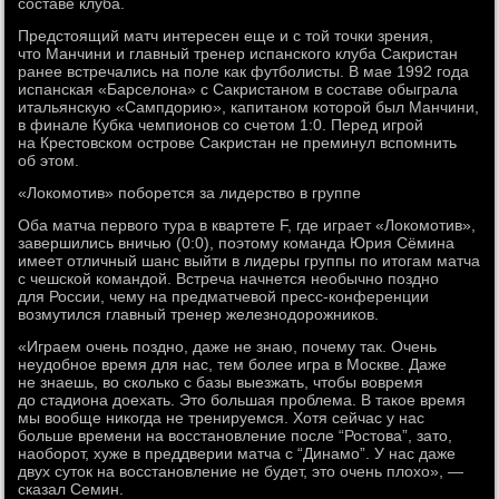
составе клуба.
Предстоящий матч интересен еще и с той точки зрения,
что Манчини и главный тренер испанского клуба Сакристан
ранее встречались на поле как футболисты. В мае 1992 года
испанская «Барселона» с Сакристаном в составе обыграла
итальянскую «Сампдорию», капитаном которой был Манчини,
в финале Кубка чемпионов со счетом 1:0. Перед игрой
на Крестовском острове Сакристан не преминул вспомнить
об этом.
«Локомотив» поборется за лидерство в группе
Оба матча первого тура в квартете F, где играет «Локомотив»,
завершились вничью (0:0), поэтому команда Юрия Сёмина
имеет отличный шанс выйти в лидеры группы по итогам матча
с чешской командой. Встреча начнется необычно поздно
для России, чему на предматчевой пресс-конференции
возмутился главный тренер железнодорожников.
«Играем очень поздно, даже не знаю, почему так. Очень
неудобное время для нас, тем более игра в Москве. Даже
не знаешь, во сколько с базы выезжать, чтобы вовремя
до стадиона доехать. Это большая проблема. В такое время
мы вообще никогда не тренируемся. Хотя сейчас у нас
больше времени на восстановление после “Ростова”, зато,
наоборот, хуже в преддверии матча с “Динамо”. У нас даже
двух суток на восстановление не будет, это очень плохо», —
сказал Семин.