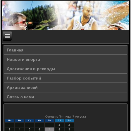
Главная
Новости спорта
Достижения и рекорды
Разбор событий
Архив записей
Связь с нами
Сегодня: Пятница, 7 Августа
Пн
Вт
Ср
Чт
Пт
Сб
Вс
1
2
3
4
5
6
7
8
9