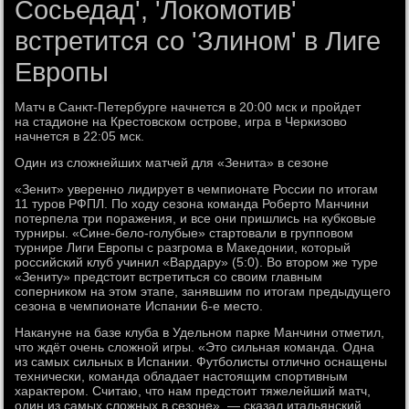
Сосьедад', 'Локомотив'
встретится со 'Злином' в Лиге
Европы
Матч в Санкт-Петербурге начнется в 20:00 мск и пройдет
на стадионе на Крестовском острове, игра в Черкизово
начнется в 22:05 мск.
Один из сложнейших матчей для «Зенита» в сезоне
«Зенит» уверенно лидирует в чемпионате России по итогам
11 туров РФПЛ. По ходу сезона команда Роберто Манчини
потерпела три поражения, и все они пришлись на кубковые
турниры. «Сине-бело-голубые» стартовали в групповом
турнире Лиги Европы с разгрома в Македонии, который
российский клуб учинил «Вардару» (5:0). Во втором же туре
«Зениту» предстоит встретиться со своим главным
соперником на этом этапе, занявшим по итогам предыдущего
сезона в чемпионате Испании 6-е место.
Накануне на базе клуба в Удельном парке Манчини отметил,
что ждёт очень сложной игры. «Это сильная команда. Одна
из самых сильных в Испании. Футболисты отлично оснащены
технически, команда обладает настоящим спортивным
характером. Считаю, что нам предстоит тяжелейший матч,
один из самых сложных в сезоне», — сказал итальянский