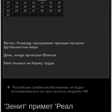
10
11
12
13
14
15
16
17
18
19
20
21
22
23
24
25
26
27
28
29
30
31
Мутко: Роналду заслуженно признан лучшим
футболистом мира
День, когда проиграл Власов
Квят вышел на биржу труда
Российская самбистка Молчанова не будет
останавливаться на трех золотых медалях ЧМ
'Зенит' примет 'Реал