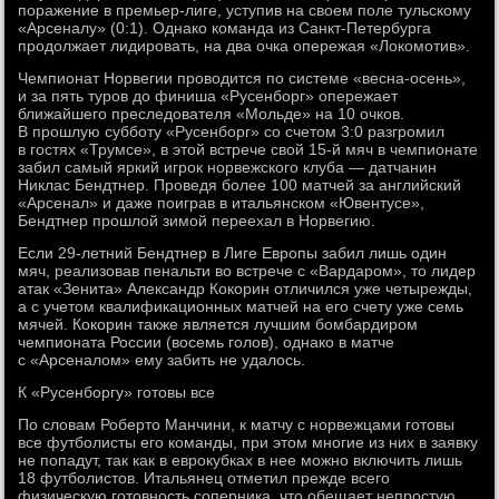
поражение в премьер-лиге, уступив на своем поле тульскому
«Арсеналу» (0:1). Однако команда из Санкт-Петербурга
продолжает лидировать, на два очка опережая «Локомотив».
Чемпионат Норвегии проводится по системе «весна-осень»,
и за пять туров до финиша «Русенборг» опережает
ближайшего преследователя «Мольде» на 10 очков.
В прошлую субботу «Русенборг» со счетом 3:0 разгромил
в гостях «Трумсе», в этой встрече свой 15-й мяч в чемпионате
забил самый яркий игрок норвежского клуба — датчанин
Никлас Бендтнер. Проведя более 100 матчей за английский
«Арсенал» и даже поиграв в итальянском «Ювентусе»,
Бендтнер прошлой зимой переехал в Норвегию.
Если 29-летний Бендтнер в Лиге Европы забил лишь один
мяч, реализовав пенальти во встрече с «Вардаром», то лидер
атак «Зенита» Александр Кокорин отличился уже четырежды,
а с учетом квалификационных матчей на его счету уже семь
мячей. Кокорин также является лучшим бомбардиром
чемпионата России (восемь голов), однако в матче
с «Арсеналом» ему забить не удалось.
К «Русенборгу» готовы все
По словам Роберто Манчини, к матчу с норвежцами готовы
все футболисты его команды, при этом многие из них в заявку
не попадут, так как в еврокубках в нее можно включить лишь
18 футболистов. Итальянец отметил прежде всего
физическую готовность соперника, что обещает непростую