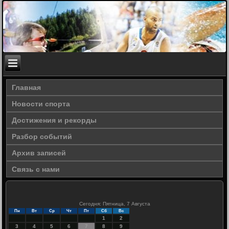
Главная
Новости спорта
Достижения и рекорды
Разбор событий
Архив записей
Связь с нами
Сегодня: Пятница, 7 Августа
Пн
Вт
Ср
Чт
Пт
Сб
Вс
1
2
3
4
5
6
7
8
9