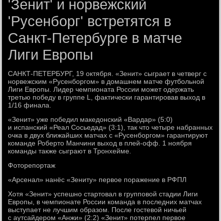
'Зенит' и норвежский
'Русенборг' встретятся в
Санкт-Петербурге в матче
Лиги Европы
САНКТ-ПЕТЕРБУРГ, 19 октября. «Зенит» сыграет в четверг с
норвежским «Русенборгом» в домашнем матче футбольной
Лиги Европы. Лидер чемпионата России может одержать
третью победу в группе L, фактически гарантировав выход в
1/16 финала.
«Зенит» уже победил македонский «Вардар» (5:0)
и испанский «Реал Сосьедад» (3:1), так что четыре набранных
очка в двух ближайших матчах с «Русенборгом» гарантируют
команде Роберто Манчини выход в плей-офф. 1 ноября
команды также сыграют в Тронхейме.
Фоторепортаж
«Арсенал» нанёс «Зениту» первое поражение в РФПЛ
Хотя «Зенит» успешно стартовал в групповой стадии Лиги
Европы, в чемпионате России команда в последних матчах
выступает не лучшим образом. После гостевой ничьей
с аутсайдером «Анжи» (2:2) «Зенит» потерпел первое