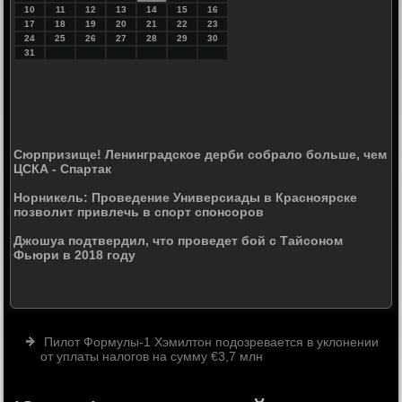
10
11
12
13
14
15
16
17
18
19
20
21
22
23
24
25
26
27
28
29
30
31
Сюрпризище! Ленинградское дерби собрало больше, чем
ЦСКА - Спартак
Норникель: Проведение Универсиады в Красноярске
позволит привлечь в спорт спонсоров
Джошуа подтвердил, что проведет бой с Тайсоном
Фьюри в 2018 году
Пилот Формулы-1 Хэмилтон подозревается в уклонении
от уплаты налогов на сумму €3,7 млн