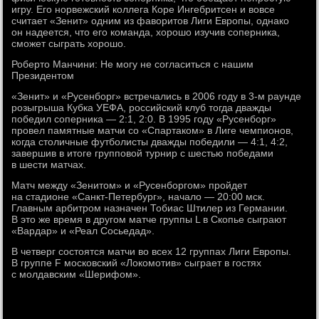
игру. Его норвежский коллега Коре Ингебритсен и вовсе
считает «Зенит» одним из фаворитов Лиги Европы, однако
он надеется, что его команда, хорошо изучив соперника,
сможет сыграть хорошо.
Роберто Манчини: Не могу не согласиться с нашим
Президентом
«Зенит» и «Русенборг» встречались в 2006 году в 3-м раунде
розыгрыша Кубка УЕФА, российский клуб тогда дважды
победил соперника — 2:1, 2:0. В 1995 году «Русенборг»
провел памятные матчи со «Спартаком» в Лиге чемпионов,
когда столичные футболисты дважды победили — 4:1, 4:2,
завершив в итоге групповой турнир с шестью победами
в шести матчах.
Матч между «Зенитом» и «Русенборгом» пройдет
на стадионе «Санкт-Петербург», начало — 20:00 мск.
Главным арбитром назначен Тобиас Штилер из Германии.
В это же время в другом матче группы L в Скопье сыграют
«Вардар» и «Реал Сосьедад».
В четверг состоятся матчи во всех 12 группах Лиги Европы.
В группе F московский «Локомотив» сыграет в гостях
с молдавским «Шерифом».