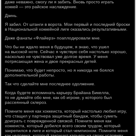
даже неважно, смогу ли я забить. Вновь просто играть
хоккей — это райское наслаждение.
Дзинь.
Я забил. От штанги в ворота. Мои первый и последний броски
в Национальной хоккейной лиге оказались результативными.
Даже фанаты «Флайерз» поаплодировали мне.
Что бы ни ждало меня в будущем, я знаю, что ушел
на высокой ноте. Сейчас я чувствую себя настолько хорошо,
насколько не чувствовал уже долгое время. У меня
потрясающая жена и двое прекрасных детей.
Понимаю, что будет непросто, но я никогда не боялся
дополнительной работы.
Так что сделайте мне последнее одолжение.
Когда будете вспоминать карьеру Брайана Бикелла,
то не думайте обо мне, как об игроке, у которого был
рассеянный склероз.
Помните меня как хоккеиста, который настолько любил игру,
что стащил у партнера защитный бандаж, чтобы суметь
доиграть с поврежденной связкой. Помните меня как
хоккеиста, который добился всего своим трудом, который
закрепился в лиге и который стал чемпионом. Помните меня
как человека, который закончил карьеру на своих условиях,