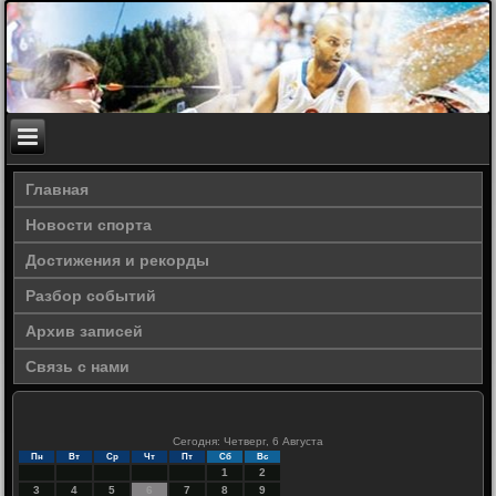
Главная
Новости спорта
Достижения и рекорды
Разбор событий
Архив записей
Связь с нами
Сегодня: Четверг, 6 Августа
Пн
Вт
Ср
Чт
Пт
Сб
Вс
1
2
3
4
5
6
7
8
9