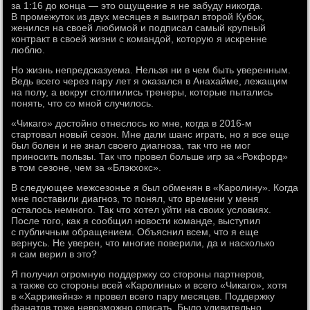
за 1:16 до конца — это ощущение я не забуду никогда.
В промежуток из двух месяцев я выиграл второй Кубок,
женился на своей любимой и подписал самый крупный
контракт в своей жизни с командой, которую я искренне
люблю.
Но жизнь непредсказуема. Нельзя ни в чем быть уверенным.
Ведь всего через пару лет я оказался в Анахайме, лежащим
на полу, а вокруг столпились тренеры, которые пытались
понять, что со мной случилось.
«Чикаго» достойно отнеслось ко мне, когда в 2016-м
стартовал новый сезон. Мне дали шанс играть, но я все еще
был болен и не знал своего диагноза, так что не мог
приносить пользы. Так что провел больше игр за «Рокфорд»
в том сезоне, чем за «Блэкхокс».
В следующее межсезонье я был обменян в «Каролину». Когда
мне поставили диагноз, то понял, что времени у меня
осталось немного. Так что хотел уйти на своих условиях.
После того, как я сообщил новости команде, выступил
с публичным обращением. Объяснил всем, что я еще
вернусь. Не уверен, что многие поверили, да и насколько
я сам верил в это?
Я получил огромную поддержку со стороны партнеров,
а также со стороны всей «Каролины» и всего «Чикаго», хотя
в «Харрикейнз» я провел всего пару месяцев. Поддержку
фанатов тоже невозможно описать. Было удивительно