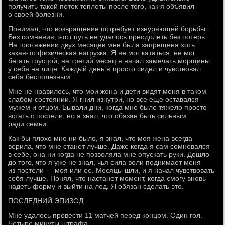
получить такой поток теплоты после того, как я объявил
о своей болезни.
Понимал, что возвращение потребует изнуряющей борьбы.
Без сомнения, этот путь не удалось преодолеть без потерь.
На протяжении двух месяцев мне была запрещена хоть
какая-то физическая нагрузка. Я не мог кататься, не мог
бегать трусцой, на третий месяц я начал замечать морщины
у себя на лице. Каждый день я просто сидел и чувствовал
себя бесполезным.
Мне не нравилось, что мои жена и дети видят меня в таком
слабом состоянии. Я гнил изнутри, но все еще оставался
мужем и отцом. Бывали дни, когда мне было тяжело просто
встать с постели, но я знал, что обязан быть сильным
ради семьи.
Как бы плохо мне ни было, я знал, что моя жена всегда
верила, что мне станет лучше. Даже когда я сам сомневался
в себе, она ни когда не позволяла мне опускать руки. Дошло
до того, что я уже не знал, чья сила воли поднимает меня
из постели — моя или ее. Месяцы шли, и я начал чувствовать
себя лучше. Понял, что настанет момент, когда смогу вновь
надеть форму и выйти на лед. Я обязан сделать это.
ПОСЛЕДНИЙ ЭПИЗОД
Мне удалось провести 11 матчей перед концом. Один гол.
Четыре минуты штрафа.