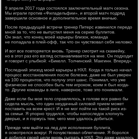
9 апреля 2017 года состоялся заключительный матч сезона.
Мы играли против «Филадельфии», и второй матч подряд
завершили основное и дополнительное время вничью.
После предыдущей встречи тренер Питерс извинился передо
мной за то, что не выпустил меня на серию буллитов.
Он знал, что конец моей карьеры близок, команда
не попадала в плей-офф, так что он чувствовал себя неловко.
И вот все повторяется вновь. Тренер смотрит на скамейку,
но в этот раз его взгляд останавливается на мне. Он подходит
и говорит с улыбкой: «Бикелл. Толчинский. Макгинн. Вперед».
Последний эпизод моей карьеры в НХЛ. Когда я только начал
процесс восстановления после болезни, даже не был уверен
на 100 процентов, что получу этот шанс. Понимал, что уже
физически не способен быть тем игроком, коим я был когда-
то. Другие команды в лиге, наверное, тоже это понимали.
Даже если бы мое тело справлялось, в голове все равно бы
сидела мысль, что один неудачный силовой прием может
поставить на всем крест. И я не мог пойти на такой риск из-
за семьи. Я упорно трудился, чтобы напоследок хлопнуть
дверью, и я горжусь тем, чего мне удалось добиться.
Прежде чем выйти на лед для исполнения буллита,
я осмотрелся вокруг. Я почувствовал облегчение. Я боролся
и добился своей цели вновь сыграть в НХЛ. Это даже казалось