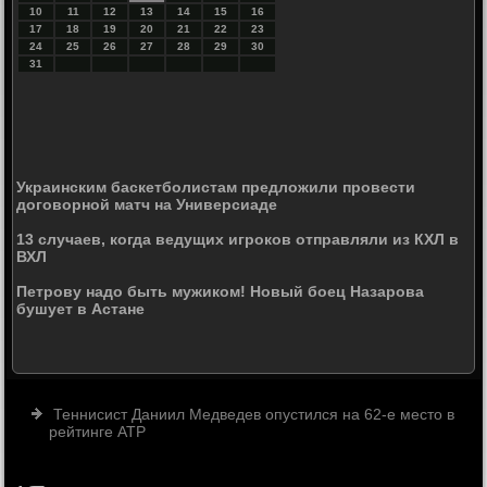
10
11
12
13
14
15
16
17
18
19
20
21
22
23
24
25
26
27
28
29
30
31
Украинским баскетболистам предложили провести
договорной матч на Универсиаде
13 случаев, когда ведущих игроков отправляли из КХЛ в
ВХЛ
Петрову надо быть мужиком! Новый боец Назарова
бушует в Астане
Теннисист Даниил Медведев опустился на 62-е место в
рейтинге ATP