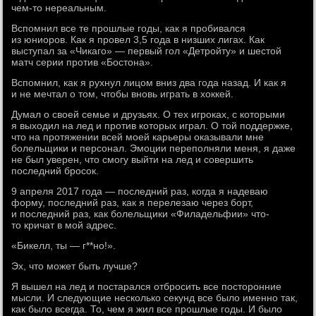
чем-то нереальным.
Вспомнил все те прошлые годы, как я пробивался
из юниоров. Как я провел 3,5 года в низших лигах. Как
выступал за «Чикаго» — первый гол «Детройту» и шестой
матч серии против «Бостона».
Вспомнил, как я рухнул лицом вниз два года назад. И как я
и не мечтал о том, чтобы вновь играть в хоккей.
Думал о своей семье и друзьях. О тех игроках, с которыми
я выходил на лед и против которых играл. О той поддержке,
что на протяжении всей моей карьеры оказывали мне
болельщики и персонал. Эмоции переполняли меня, я даже
не был уверен, что смогу выйти на лед и совершить
последний бросок.
9 апреля 2017 года — последний раз, когда я надеваю
форму, последний раз, как я перелезаю через борт,
и последний раз, как болельщики «Филадельфии» что-
то кричат в мой адрес.
«Бикелл, ты — г**но!».
Эх, что может быть лучше?
Я вышел на лед и постарался отбросить все посторонние
мысли. И следующие несколько секунд все было именно так,
как было всегда. То, чем я жил все прошлые годы. И было