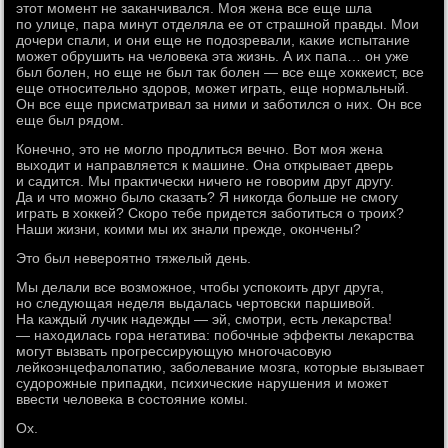
этот момент не заканчивался. Моя жена все еще шла
по улице, пара минут отделяла ее от страшной правды. Мои
дочери спали, и они еще не подозревали, какие испытание
может обрушить на человека эта жизнь. А их папа… он уже
был болен, но еще не был так болен — все еще хоккеист, все
еще относительно здоров, может играть, еще нормальный.
Он все еще присматривал за ними и заботился о них. Он все
еще был рядом.
Конечно, это не могло продлиться вечно. Вот моя жена
выходит и направляется к машине. Она открывает дверь
и садится. Мы практически ничего не говорим друг другу.
Да и что можно было сказать? Я никогда больше не смогу
играть в хоккей? Скоро тебе придется заботиться о троих?
Наши жизни, коими мы их знали прежде, окончены?
Это был невероятно тяжелый день.
Мы делали все возможное, чтобы успокоить друг друга,
но следующая неделя выдалась чертовски паршивой.
На каждый лучик надежды — эй, смотри, есть лекарства!
— находилась гора негатива: побочные эффекты лекарства
могут вызвать прогрессирующую многочасовую
лейкоэнцефалопатию, заболевание мозга, которые вызывает
судорожные припадки, психические нарушения и может
ввести человека в состояние комы.
Ох.