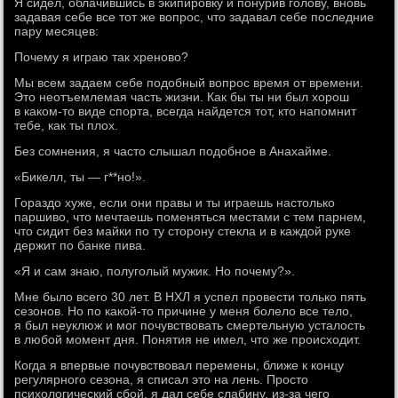
Я сидел, облачившись в экипировку и понурив голову, вновь
задавая себе все тот же вопрос, что задавал себе последние
пару месяцев:
Почему я играю так хреново?
Мы всем задаем себе подобный вопрос время от времени.
Это неотъемлемая часть жизни. Как бы ты ни был хорош
в каком-то виде спорта, всегда найдется тот, кто напомнит
тебе, как ты плох.
Без сомнения, я часто слышал подобное в Анахайме.
«Бикелл, ты — г**но!».
Гораздо хуже, если они правы и ты играешь настолько
паршиво, что мечтаешь поменяться местами с тем парнем,
что сидит без майки по ту сторону стекла и в каждой руке
держит по банке пива.
«Я и сам знаю, полуголый мужик. Но почему?».
Мне было всего 30 лет. В НХЛ я успел провести только пять
сезонов. Но по какой-то причине у меня болело все тело,
я был неуклюж и мог почувствовать смертельную усталость
в любой момент дня. Понятия не имел, что же происходит.
Когда я впервые почувствовал перемены, ближе к концу
регулярного сезона, я списал это на лень. Просто
психологический сбой, я дал себе слабину, из-за чего