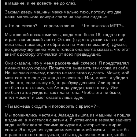
в машине, и не довести ее до слез.
Закрыл дверь машины максимально тихо, потому что две
наши маленькие дочери спали на заднем сиденье.
«Что он сказал? — спросила жена. — Что показало МРТ?».
Мы с женой познакомились, когда мне было 16, тогда я еще
играл в юниорской лиге в Оттаве (я долго ухаживал за ней,
пока она, наконец, не обратила на меня внимание). Думаю,
по одному звучанию моего голоса она могла сказать, что этот
визит к доктору отличался от всех предыдущих.
Они сказали, что у меня рассеянный склероз. Я представлял
именно такую фразу. Попытался выдавить эти слова из себя.
Но, не знаю почему, просто не мог этого сделать. Может, мой
мозг сам это еще до конца не осознал. Или, может, я убедил
себя, что, если скажу ей, то разбужу девочек. Или просто
не был готов к тому, как Аманда увидит, как я плачу. Или
не был готов увидеть, как плачет она. Чтобы это ни было,
в тот момент я смог сказать лишь одно.
«Ты можешь сходить и поговорить с врачом?».
Мы поменялись местами. Аманда вышла из машины и пошла
в здание, а я остался с детьми. Я уставился в зеркало заднего
вида, наблюдая за своими дочурками, которые так мирно
спали. Это один из худших моментов моей жизни… но как бы
странно это не прозвучало, я бы отдал очень многое, чтобы