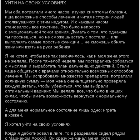
УЙТИ НА СВОИХ УСЛОВИЯХ
Мы оба потратили много часов, изучая симптомы болезни,
ища возможные способы лечения и читая истории людей,
столкнувшихся с этим недугом. И с каждым часом
становилось все грустнее. Это было непросто
с эмоциональной точки зрения. Думать о том, что однажды
ты проснешься, но не сможешь встать с постели… или
выполнять самые простые функции… не сможешь обнять
жену или взять на руки ребенка.
Я не хотел, чтобы все так закончилось, как и моя жена этого
не желала. После тяжелой недели мы постарались собраться
с мыслями и выработать план дальнейших действий. Стали
чаще общаться с врачами относительно возможных способов
лечения. Мы испробовали множество препаратов, потратили
солидную сумму — моя жена очень тщательно проверяла
каждую деталь, чтобы убедиться, что мы выбрали
оптимальный вариант. Мы делали все, что было в наших
силах, чтобы иметь возможность вернуться к нормальному
состоянию.
А для меня нормальное состояние лишь одно: играть
в хоккей.
Я хотел уйти на своих условиях.
Когда я дебютировал в лиге, то в раздевалке сидел рядом
с Марианом Хоссой. Он сразу же узнал меня, хотя