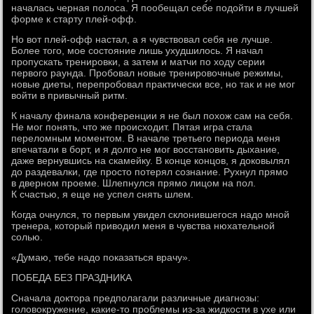
началась черная полоса. Я пообещал себе подойти в лучшей
форме к старту плей-офф.
Но вот плей-офф настал, а я чувствовал себя не лучше.
Более того, мое состояние лишь ухудшилось. Я начал
пропускать тренировки, а затем и матчи по ходу серии
первого раунда. Пробовал новые тренировочные режимы,
новые диеты, перепробовал практически все, но так и не мог
войти в привычный ритм.
К началу финала конференции я не был похож сам на себя.
Не мог понять, что же происходит. Пятая игра стала
переломным моментом. В начале третьего периода меня
впечатали в борт, и я долго не мог восстановить дыхание,
даже вернувшись на скамейку. В конце концов, я доковылял
до раздевалки, где просто потерял сознание. Рухнул прямо
в дверном проеме. Шлепнулся прямо лицом на пол.
К счастью, я еще не успел снять шлем.
Когда очнулся, то первым увидел склонившегося надо мной
тренера, который приводил меня в чувства нюхательной
солью.
«Думаю, тебе надо показаться врачу».
ПОБЕДА БЕЗ ПРАЗДНИКА
Сначала доктора предполагали различные диагнозы:
головокружение, какие-то проблемы из-за жидкости в ухе или