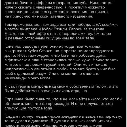
даже побочные эффекты от заражения зуба. Никто не мог
ничего сказать с уверенностью. Я посетил множество
специалистов и нашел временные решения, но ничего
не приносило мне окончательного избавления.
Тем временем, моя команда все-таки победила «Анахайм»,
а затем выиграла и Кубок Стэнли. Второй за три года.
Я закончил плей-офф с пятью передачами, нулем голов
и реально отстойным ощущением во всем теле.
Конечно, радость переполняет, когда твоя команда
выигрывает Кубок Стэнли, но я просто не мог праздновать
долго. Я был изможден, и что бы я ни пробовал, дела
в физическом плане становились только хуже. Начал терять
контроль над левыми рукой и ногой. Они могли начать
непроизвольно двигаться в любой момент, будто у них был
свой отдельный разум. Или они могли не отвечать
на команды моего мозга.
Я стал терять контроль над своим собственным телом, и это
было действительно очень и очень страшно.
Страшнее было лишь то, что я не мог найти никого, кто мог бы
объяснить мне, что же происходит. И я не получал ответа
следующие полтора года.
Когда я покинул медицинское заведение и вышел на парковку,
то не думал о диагнозе. Я думал о том, как сообщить эти
новости моей жене, Аманде, которая ожидала меня