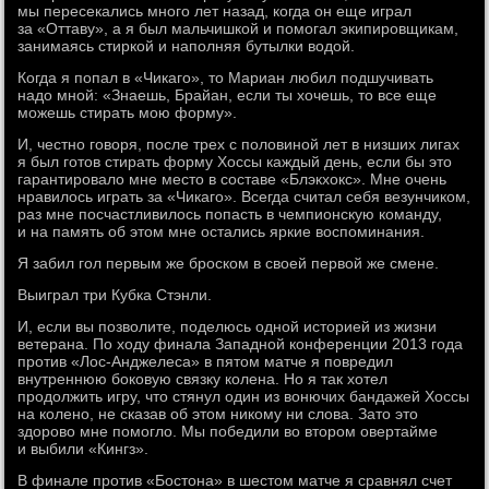
мы пересекались много лет назад, когда он еще играл
за «Оттаву», а я был мальчишкой и помогал экипировщикам,
занимаясь стиркой и наполняя бутылки водой.
Когда я попал в «Чикаго», то Мариан любил подшучивать
надо мной: «Знаешь, Брайан, если ты хочешь, то все еще
можешь стирать мою форму».
И, честно говоря, после трех с половиной лет в низших лигах
я был готов стирать форму Хоссы каждый день, если бы это
гарантировало мне место в составе «Блэкхокс». Мне очень
нравилось играть за «Чикаго». Всегда считал себя везунчиком,
раз мне посчастливилось попасть в чемпионскую команду,
и на память об этом мне остались яркие воспоминания.
Я забил гол первым же броском в своей первой же смене.
Выиграл три Кубка Стэнли.
И, если вы позволите, поделюсь одной историей из жизни
ветерана. По ходу финала Западной конференции 2013 года
против «Лос-Анджелеса» в пятом матче я повредил
внутреннюю боковую связку колена. Но я так хотел
продолжить игру, что стянул один из вонючих бандажей Хоссы
на колено, не сказав об этом никому ни слова. Зато это
здорово мне помогло. Мы победили во втором овертайме
и выбили «Кингз».
В финале против «Бостона» в шестом матче я сравнял счет