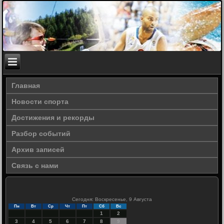
Главная
Новости спорта
Достижения и рекорды
Разбор событий
Архив записей
Связь с нами
Сегодня: Воскресенье, 9 Августа
Пн
Вт
Ср
Чт
Пт
Сб
Вс
1
2
3
4
5
6
7
8
9