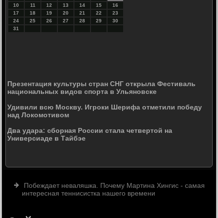
10
11
12
13
14
15
16
17
18
19
20
21
22
23
24
25
26
27
28
29
30
31
Презентация культуры стран СНГ открыла Фестиваль
национальных видов спорта в Ульяновске
Удивили всю Москву. Игроки Шерифа отметили победу
над Локомотивом
Два удара: сборная России стала четвертой на
Универсиаде в Тайбэе
Побеждает неваляшка. Почему Мартина Хингис - самая
интересная теннисистка нашего времени