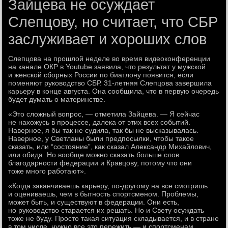
Зайцева не осуждает
Слепцову, но считает, что СБР
заслуживает и хороших слов
Слепцова на прошлой неделе во время видеоконференции
на канале ОКР в Youtube заявила, что результат у мужской
и женской сборных России по биатлону появится, если
поменяют руководство СБР. 31-летняя Слепцова завершила
карьеру в конце августа. Она сообщила, что в первую очередь
будет думать о материнстве.
«Это сложный вопрос, — отметила Зайцева. — Я сейчас
не нахожусь в процессе, далека от этих всех событий.
Наверное, я бы так не судила, так бы не высказывалась.
Наверное, у Светланы были предпосылки, чтобы такое
сказать, или “состояние”, как сказал Александр Михайлович,
или обида. Но вообще можно сказать больше слов
благодарности федерации и Кравцову, потому что они
тоже много работают».
«Когда заканчиваешь карьеру, по-другому на все смотришь
и оцениваешь, чем в бытность спортсменом. Проблемы,
может быть, и существуют в федерации. Они есть,
но руководство старается их решать. Но и Свету осуждать
тоже не буду. Просто такая ситуация складывается, и в стране
в том числе, нужно все это пережить — и спортсменам,