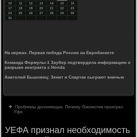
10
11
12
13
14
15
16
17
18
19
20
21
22
23
24
25
26
27
28
29
30
31
На нервах. Первая победа России на Евробаскете
Команда Формулы-1 Заубер подтвердила информацию о
разрыве контракта с Honda
Анатолий Бышовец: Зенит и Спартак сыграют вничью
Проблемы догоняющих. Почему Локомотив проиграл
Уфе
УЕФА признал необходимость