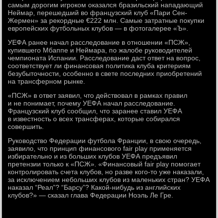
самым дорогим игроком оказался бразильский нападающий
Неймар, перешедший во французский клуб «Пари Сен-
Жермен» за рекордные €222 млн. Самые затратные покупки
европейских футбольных клубов — в фотогалерее «Ъ».
УЕФА ранее начал расследование в отношении «ПСЖ»,
купившего Мбаппе и Неймара, по жалобе руководителей
чемпионата Испании. Расследование даст ответ на вопрос,
соответствует ли финансовая политика клуба критериям
безубыточности, особенно в свете последних приобретений
на трансферном рынке.
«ПСЖ» в ответ заявил, что действовал в рамках правил
и не понимает, почему УЕФА начал расследование.
Французский клуб сообщил, что заранее ставил УЕФА
в известность о всех трансферах, которые собирался
совершить.
Руководство Федерации футбола Франции, в свою очередь,
заявило, что принцип финансового fair play применяется
избирательно и из больших клубов УЕФА предъявил
претензии только к «ПСЖ». «Финансовый fair play помогает
контролировать счета клубов, но разве кого-то уже наказали,
за исключением небольших клубов из маленьких стран? УЕФА
наказал “Реал”? “Барсу”? Какой-нибудь из английских
клубов?» — сказал глава Федерации Ноэль Ле Гре.