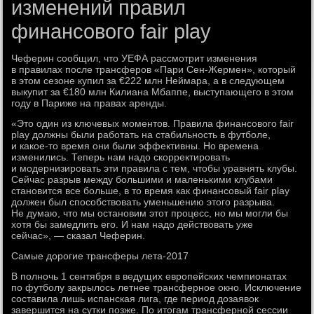
изменений правил
финансового fair play
Чеферин сообщил, что УЕФА рассмотрит изменения
в правилах после трансферов «Пари Сен-Жермен», который
в этом сезоне купил за €222 млн Неймара, а в следующем
выкупит за €180 млн Килиана Мбаппе, выступающего в этом
году в Париже на правах аренды.
«Это один из ключевых моментов. Правила финансового fair
play должны были работать на стабильность в футболе,
и какое-то время они были эффективны. Но времена
изменились. Теперь нам надо скорректировать
и модернизировать эти правила с тем, чтобы уравнять клубы.
Сейчас разрыв между большими и маленькими клубами
становится все больше, в то время как финансовый fair play
должен был способствовать уменьшению этого разрыва.
Не думаю, что мы остановим этот процесс, но мы могли бы
хотя бы замедлить его. И нам надо действовать уже
сейчас», — сказал Чеферин.
Самые дорогие трансферы лета-2017
В полночь 1 сентября в ведущих европейских чемпионатах
по футболу закрылось летнее трансферное окно. Исключение
составила лишь испанская лига, где период дозаявок
завершится на сутки позже. По итогам трансферной сессии