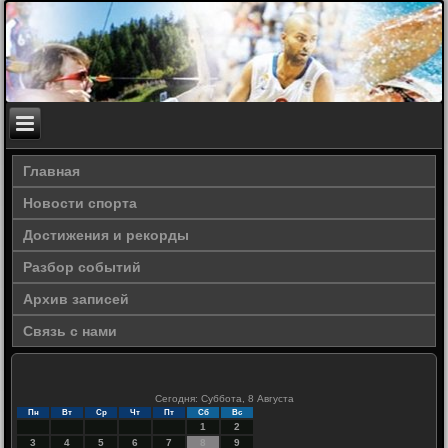
Главная
Новости спорта
Достижения и рекорды
Разбор событий
Архив записей
Связь с нами
Сегодня: Суббота, 8 Августа
Пн
Вт
Ср
Чт
Пт
Сб
Вс
1
2
3
4
5
6
7
8
9