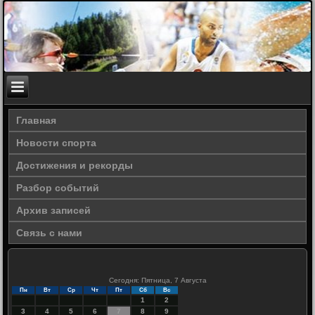
Главная
Новости спорта
Достижения и рекорды
Разбор событий
Архив записей
Связь с нами
Сегодня: Пятница, 7 Августа
Пн
Вт
Ср
Чт
Пт
Сб
Вс
1
2
3
4
5
6
7
8
9