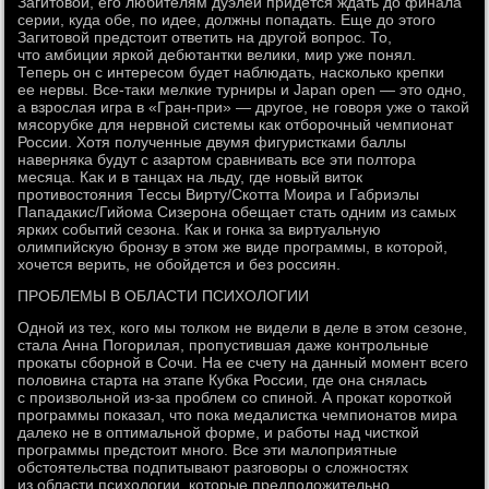
Загитовой, его любителям дуэлей придется ждать до финала
серии, куда обе, по идее, должны попадать. Еще до этого
Загитовой предстоит ответить на другой вопрос. То,
что амбиции яркой дебютантки велики, мир уже понял.
Теперь он с интересом будет наблюдать, насколько крепки
ее нервы. Все-таки мелкие турниры и Japan open — это одно,
а взрослая игра в «Гран-при» — другое, не говоря уже о такой
мясорубке для нервной системы как отборочный чемпионат
России. Хотя полученные двумя фигуристками баллы
наверняка будут с азартом сравнивать все эти полтора
месяца. Как и в танцах на льду, где новый виток
противостояния Тессы Вирту/Скотта Моира и Габриэлы
Пападакис/Гийома Сизерона обещает стать одним из самых
ярких событий сезона. Как и гонка за виртуальную
олимпийскую бронзу в этом же виде программы, в которой,
хочется верить, не обойдется и без россиян.
ПРОБЛЕМЫ В ОБЛАСТИ ПСИХОЛОГИИ
Одной из тех, кого мы толком не видели в деле в этом сезоне,
стала Анна Погорилая, пропустившая даже контрольные
прокаты сборной в Сочи. На ее счету на данный момент всего
половина старта на этапе Кубка России, где она снялась
с произвольной из-за проблем со спиной. А прокат короткой
программы показал, что пока медалистка чемпионатов мира
далеко не в оптимальной форме, и работы над чисткой
программы предстоит много. Все эти малоприятные
обстоятельства подпитывают разговоры о сложностях
из области психологии, которые предположительно