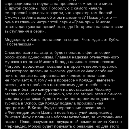
спровоцировала неудача на прошлом чемпионате мира.
С другой стороны, про Погорилую с самого начала
ее взрослой карьеры говорили, что характер там боевой.
Сможет ли Анна всем об этом напомнить? Пожалуй, это —
одна из главных интриг этой серии «Гран-при». Многие
ответы даст уже канадский этап, где Погорилая начинает свои
выступления в серии.
Медведеву и Ханю поставили на серое. Чего ждать от Кубка
«Ростелекома»
Сложнее всего на старте, будет попасть в финал серии
российским одиночникам. Главная надежда отечественного
мужского катания Михаил Коляда начинает сезон сложно.
Фигурист продолжает осваивать второй четверной прыжок,
без которого делать на высоком уровне сейчас особенно
нечего, однако на соревнованиях элемент пока чаще
не получается. К тому же в процессе у Коляды «вылетел»
аксель, и эта проблема по-прежнему дает о себе знать.
А ведь и без того конкуренция на доставшихся Михаилу
этапах ого-го какая. Интересно, что его второй этап в смысле
состава участников будет отчасти повторением недавнего
турнира в Эспоо, где Коляду подвела произвольная
программа. В Китае будут опередившие россиянина
в Финляндии Боян Цзинь и новый прыгучий американец
Винсент Чжоу с полным набором четверных, за исключением
акселя. Плюс, разумеется, двукратный чемпион мира Хавьер
Фернандес. Можно будет подумать о реванше, но для этого