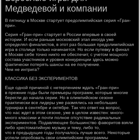
Медведевой и компании
В пятницу в Москве стартует предолимпийская серия «Гран-
при».
Серия «Гран-при» стартует в России впервые в своей
истории. И если раньше московский этап иногда уже
определял финалистов, в этот раз большая предолимпийская
игра в столице только начинается. Но если путевку в финал
в Москве себе точно никто не обеспечит, с учетом мощного
состава участников и уровня конкуренции здесь можно
фактически потерять шансы на ее получение.
Чем не интрига?
КЛАССИКА БЕЗ ЭКСПЕРИМЕНТОВ
Еще одной причиной с нетерпением ждать «Гран-при»
в прежние годы были премьеры программ, которые многие
берегли до начала серии. Но в олимпийском сезоне
практически все лидеры уже размялись на небольших
турнирах в сентябре и октябре. Так что ответ на вопрос,
что нас ждет в этом сезоне, уже в целом известен: много-
много классики и почти полное отсутствие радикальных
экспериментов. Подавляющее большинство фаворитов взяли
либо хрестоматийную музыку и тему, либо то,
что в предыдущие годы получалось лучше всего. Некоторые
успели опробовать свои олимпийские программы