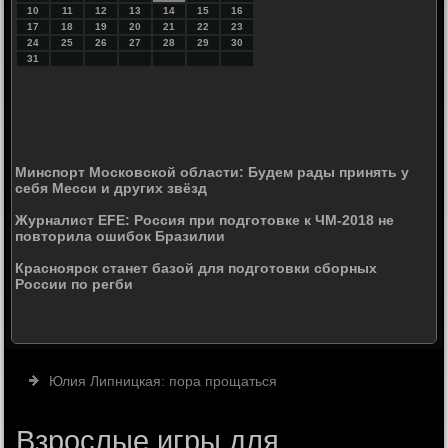
10
11
12
13
14
15
16
17
18
19
20
21
22
23
24
25
26
27
28
29
30
31
Минспорт Московской области: Будем рады принять у
себя Месси и других звёзд
Журналист EFE: Россия при подготовке к ЧМ-2018 не
повторила ошибок Бразилии
Красноярск станет базой для подготовки сборных
России по регби
Юлия Липницкая: пора прощаться
Взрослые игры для