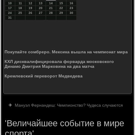
10
11
12
13
14
15
16
17
18
19
20
21
22
23
24
25
26
27
28
29
30
31
Покупайте сомбреро. Мексика вышла на чемпионат мира
КХЛ дисквалифицировала форварда московского
Динамо Дмитрия Марковина на два матча
Кремлевский переворот Медведева
Мануэл Фернандеш: Чемпионство? Чудеса случаются
'Величайшее событие в мире
спорта'