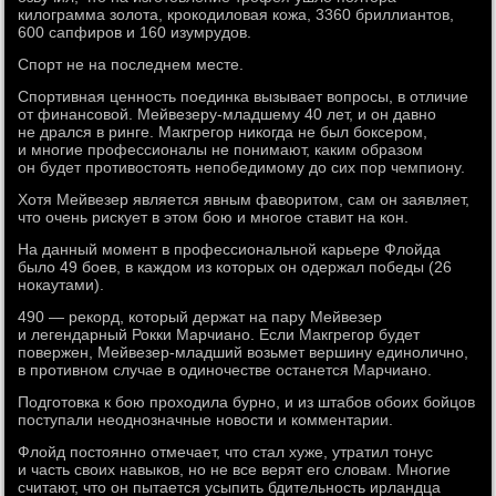
килограмма золота, крокодиловая кожа, 3360 бриллиантов,
600 сапфиров и 160 изумрудов.
Спорт не на последнем месте.
Спортивная ценность поединка вызывает вопросы, в отличие
от финансовой. Мейвезеру-младшему 40 лет, и он давно
не дрался в ринге. Макгрегор никогда не был боксером,
и многие профессионалы не понимают, каким образом
он будет противостоять непобедимому до сих пор чемпиону.
Хотя Мейвезер является явным фаворитом, сам он заявляет,
что очень рискует в этом бою и многое ставит на кон.
На данный момент в профессиональной карьере Флойда
было 49 боев, в каждом из которых он одержал победы (26
нокаутами).
490 — рекорд, который держат на пару Мейвезер
и легендарный Рокки Марчиано. Если Макгрегор будет
повержен, Мейвезер-младший возьмет вершину единолично,
в противном случае в одиночестве останется Марчиано.
Подготовка к бою проходила бурно, и из штабов обоих бойцов
поступали неоднозначные новости и комментарии.
Флойд постоянно отмечает, что стал хуже, утратил тонус
и часть своих навыков, но не все верят его словам. Многие
считают, что он пытается усыпить бдительность ирландца