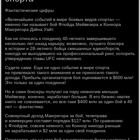
Фантастические цифры.
«Величайшее событий в мире боевых видов спорта» —
именно так называет бой Флойда Мейвезера и Коннора
Макгрегора Дэйна Уайт.
Как ни относись к поединку 40-летнего завершившего
несколько лет назад карьеру, возможно, лучшего боксера
в истории и 28-летнего бойца смешанных единоборств,
никогда не выходившего на профессиональный ринг, оспорить
утверждение главы UFC невозможно.
Судите сами. Еще ни одно событие в мире спорта
не привлекало такого внимания и не приносило такого
дохода. Прибыль организаторов боя оценивается в $600 млн!
Это только за один поединок!
Но и сами боксеры получат на пару немногим меньше.
Мейвезер, конечно, заработает больше. В его бизнес-хватке
никто не сомневается, но все-таки $400 млн за один бой в 40
лет — фантастика.
Совокупный доход Макгрегора за бой, телеправа
и коммерцию составит порядка $127 млн. По сравнению
с Флойдом, совсем немного, но Коннор никогда раньше
не зарабатывал и $2 млн за один свой поединок.
Ожидается, что на этот бой одновременно будет настроен 1