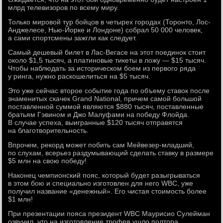
млрд телевизоров по всему миру.
Только мировой тур бойцов в четырех городах (Торонто, Лос-
Анджелесе, Нью-Йорке и Лондоне) собрал 50 000 человек,
а сами спортсмены зажгли как следует.
Самый дешевый билет в Лас-Вегасе на этот поединок стоит
около $1,5 тысяч, а платиновые тикеты в ложу — $15 тысяч.
Чтобы наблюдать за историческом боем из первого ряда
у ринга, нужно раскошелиться на $5 тысяч.
Это уже сейчас второе событие года по объему ставок после
знаменитых скачек Grand National, причем самой большой
поставленной суммой являются $880 тысяч, поставленные
братьям Гэвином и Джо Малуфами на победу Флойда.
В случае успеха, выигранные $120 тысяч отправятся
на благотворительность.
Впрочем, рекорд может побить сам Мейвезер-младший,
по слухам, всерьез раздумывающий сделать ставку в размере
$5 млн на свою победу!
Наконец чемпионский пояс, который будет разыгрываться
в этом бою и специально изготовлен для него WBC, уже
получил название «денежный». Его чистая стоимость более
$1 млн!
При презентации пояса президент WBC Маурисио Сулейман
озвучил, что на изготовление трофея ушло полтора