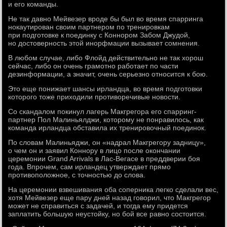
и его команды.
Не так давно Мейвезер вроде бы был во время спарринга
нокаутирован своим партнером по тренировкам
при подготовке к поединку с Коннором Забом Джудой,
но достоверность этой инорфмации вызывает сомнения.
В любом случае, либо Флойд действительно не так хорош
сейчас, либо он очень грамотно работает по части
дезинформации, а значит, очень серьезно относится к бою.
Это еще понижает шансы ирландца, во время подготовки
которого тоже приходили противоречивые новости.
Со скандалом покинул лагерь Макгрегора его спарринг-
партнер Пол Малиньялджи, которому не понравилось, как
команда ирландца обставила их тренировочный поединок.
По словам Малиньяджи, он «надрал Макгрегору задницу»,
о чем он и заявил Коннору в лицо после окончании
церемонии Grand Arrivals в Лас-Вегасе в преддверии боя
года. Впрочем, сам ирландец утверждает прямо
противоположное, с точностью до слова.
На церемонии взвешивания оба соперника легко сделали вес,
хотя Мейвезер еще пару дней назад говорил, что Макгрегор
может не справиться с задачей, и тогда ему придется
заплатить большую неустойку, но бой все равно состоится.