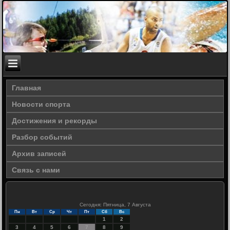
Главная
Новости спорта
Достижения и рекорды
Разбор событий
Архив записей
Связь с нами
Сегодня: Пятница, 7 Августа
Пн
Вт
Ср
Чт
Пт
Сб
Вс
1
2
3
4
5
6
7
8
9