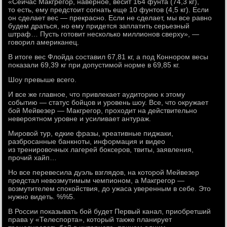
«Сейчас Макгрегор, наверное, весит 164 фунта (74,3 кг),
то есть, ему предстоит согнать еще 10 фунтов (4,5 кг). Если
он сделает вес — прекрасно. Если не сделает, мы все равно
будем драться, но ему придется заплатить серьезный
штраф… Пусть готовит несколько миллионов сверху», —
говорил американец.
В итоге вес Флойда составил 67,81 кг, а под Коннором весы
показали 69,39 кг при допустимой норме в 69,85 кг.
Шоу превыше всего.
И все же главное, что привлекает аудиторию к этому
событию — статус бойцов и уровень шоу. Все, что окружает
бой Мейвезер — Макгрегор, проходит на действительно
невероятном уровне и усиливает антураж.
Мировой тур, едкие фразы, креативные пиджаки,
разбросанные банкноты, информация и видео
из тренировочных лагерей боксеров, твиты, заявления,
прочий хайп…
Но все перевесила дуэль взглядов, на которой Мейвезер
предстал невозмутимым чемпионом, а Макгрегор —
возмутителем спокойствия, до ужаса уверенным в себе. Это
нужно видеть. %%5.
В России показывать бой будет Первый канал, приобретший
права у «Телеспорта», который также планирует