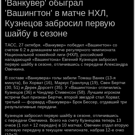
'Ванкувер' обыграл
'Вашингтон' в матче НХЛ,
Кузнецов забросил первую
шайбу в сезоне
ТАСС, 27 октября. «Ванкувер» победил «Вашингтон» со
счетом 6:2 в домашнем матче регулярного чемпионата
Национальной хоккейной лиги (НХЛ), российский
нападающий «Вашингтона» Евгений Кузнецов забросил
первую шайбу в сезоне, отличившись с передачи Александра
Овечкина.
В составе «Ванкувера» голы забили Томаш Ванек (13-я
минута), Бо Хорват (16), Маркус Гранлунд (19), Свен Бертчи
(30, 51) и Дерек Дорсетт (35). У «Вашингтона» отличились
Кузнецов (36) и Чэндлер Стивенсон (58). Лучшим игроком
встречи был признан Бертчи, второй звездой стал Хорват,
третьей — форвард «Ванкувера» Брок Бессер, отдавший три
результативные передачи.
Кузнецов забросил первую шайбу в сезоне, отличившись
с передачи Овечкина. Всего на счету Кузнецова теперь 13
очков (1 гол + 12 передач) в 10 матчах. Овечкин отдал вторую
голевую передачу в текущем чемпионате, набрав 12-е очко
(10+2).