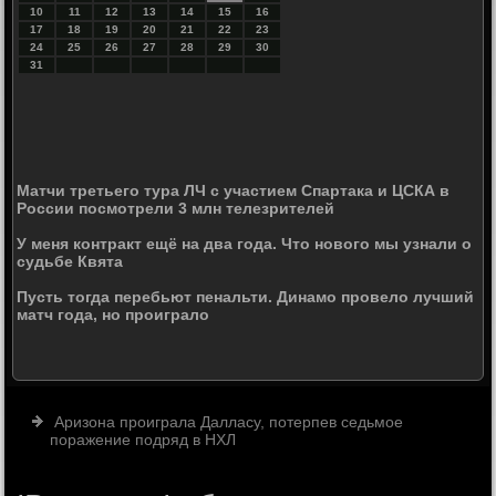
10
11
12
13
14
15
16
17
18
19
20
21
22
23
24
25
26
27
28
29
30
31
Матчи третьего тура ЛЧ с участием Спартака и ЦСКА в
России посмотрели 3 млн телезрителей
У меня контракт ещё на два года. Что нового мы узнали о
судьбе Квята
Пусть тогда перебьют пенальти. Динамо провело лучший
матч года, но проиграло
Аризона проиграла Далласу, потерпев седьмое
поражение подряд в НХЛ