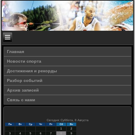
Главная
Новости спорта
Достижения и рекорды
Разбор событий
Архив записей
Связь с нами
Сегодня: Суббота, 8 Августа
Пн
Вт
Ср
Чт
Пт
Сб
Вс
1
2
3
4
5
6
7
8
9