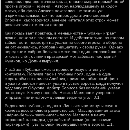
совершил два идентичных фола, опасно сыграв прямой ногой
против игрока «Тюмени». Автору, наблюдавшему за ходом
матча, оба фола Алексея показались не такими уж
и криминальными, так что вопрос достаточно спорный.
Впрочем, как говорится, мнение читателя этих строк может
различаться от мнения автора.
Как показывает практика, в меньшинстве «Кубань» играет
лучше, нежели в полном составе. И действительно, во втором
тайме гости, несмотря на удаление своего игрока, в обороне
не отсиживались, прибрав инициативу к своим рукам. Однако
перед этим «чёрно-белые» имели ещё один неплохой шанс
открыть счёт: с линии вратарской мог забивать настырный
Чуканов, но Дюпин выручил.
И всё же «Кубань» смогла провести результативную
контратаку. Получив пас из глубины поля, один на один
с вратарём вывалился Алейник, применил обменный финт
и уже готовился нанести удар в пустые ворота, когда получил
подсечку от Обухова. Арбитр Борисов без колебаний указал
на «точку». К мячу подошёл Никита Маляров и уверенно
отправил «пятнистого» в левый верхний угол. 0:1.
Радовались кубанцы недолго. Лишь четыре минуты спустя
хозяева восстановили равенство сил. Массированная атака
«чёрно-белых» закончилась пасом Маслова в центр
штрафной площадки, где забытый всеми (но не своими
партнёрами) Гузь головой переправил мяч в ворота. 1:1.