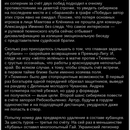
их соперник за счёт двух побед подходил к очному
противостоянию на девятой строчке, то увидеть сибиряков
на последнем месте и с «баранкой» в графе «Победы» автор
этих строк явно не ожидал. Похоже, что потеря основных
игроков в лице Мамтова и Клёнкина не прошла для команды
Александра Ивченко без следа. Что самое интересное —
и рулевой тюменского клуба сейчас отбывает
дисквалификацию за излишне эмоциональную беседу
с представителем судейской братии.
Сколько раз приходилось слышать о том, что главная задача
«Кубани» — скорейшее возвращение в Премьер-Лигу. И,
глядя на игру «жёлто-зелёных» в матче против «Тюмени»,
с грустью осознаёшь, что работы у краснодарцев непочатый
край. Во всяком случае, к тому, чтобы открыть счёт встречи,
в первом тайме ближе были именно хозяева поля.
У «Тюмени» было две стопроцентные возможности. В первый
раз Богатырёв одной передачей обрезал защитников, выведя
на рандеву с Дюпиным молодого Чуканова. Андреа
от голкипера гостей убежал, но удар у форварда
не получился — выше цели. Второй шанс сибиряков повести
в счёте запорол Рябокобыленко: Артур, будучи в гордом
одиночестве и на подходящей дистанции, умудрился даже
не попасть в створ.
Попытку номер два предваряло удаление в составе кубанцев.
За шесть туров — третье по счёту. На сей раз в меньшинстве
«Кубань» оставил многоопытный Гай. Украинский легионер