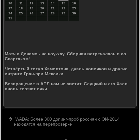
10
11
12
13
14
15
16
17
18
19
20
21
22
23
24
25
26
27
28
29
30
31
Матч с Динамо - не ноу-хау. Сборная встречалась и со
Спартаком!
Четвёртый титул Хэмилтона, дуэль новичков и другие
интриги Гран-при Мексики
Возвращение в АПЛ нам не светит. Слуцкий и его Халл
вновь теряют очки
WADA: Более 300 допинг-проб россиян с ОИ-2014
находятся на перепроверке