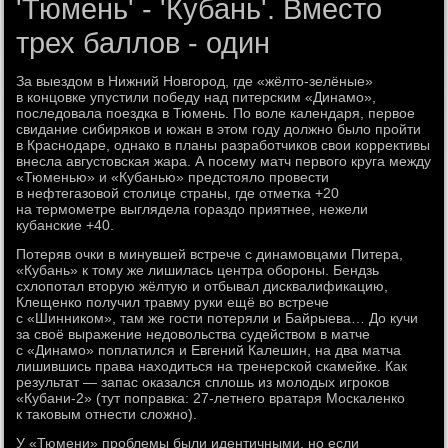
'Тюмень' - 'Кубань'. Вместо
трех баллов - один
За выездом в Нижний Новгород, где «жёлто-зелёные»
в концовке упустили победу над питерским «Динамо»,
последовала поездка в Тюмень. По воле календаря, первое
свидание сибиряков и южан в этом году должно было пройти
в Краснодаре, однако в планы разработчиков свои коррективы
внесла августовская жара. А посему матч первого круга между
«Тюменью» и «Кубанью» предстояло провести
в нефтегазовой столице страны, где отметка +20
на термометре выглядела гораздо приятнее, нежели
кубанские +40.
Потеряв очки в минувшей встрече с динамовцами Питера,
«Кубань» к тому же лишилась центра обороны. Бендзь
схлопотал вторую жёлтую и отбывал дисквалификацию,
Клещенко получил травму руки ещё во встрече
с «Шинником», там же гости потеряли и Байрыева… До кучи
за своё выражение недовольства судейством в матче
с «Динамо» поплатился и Евгений Калешин, на два матча
лишившись права находиться на тренерской скамейке. Как
результат — запас оказался сплошь из молодых игроков
«Кубани-2» (тут поправка: 27-летнего вратаря Москаленко
к таковым отнести сложно).
У «Тюмени» проблемы были идентичными, но если