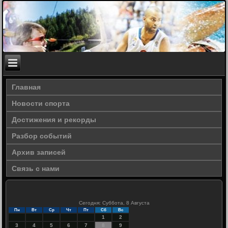
Главная
Новости спорта
Достижения и рекорды
Разбор событий
Архив записей
Связь с нами
Сегодня: Суббота, 8 Августа
Пн
Вт
Ср
Чт
Пт
Сб
Вс
1
2
3
4
5
6
7
8
9