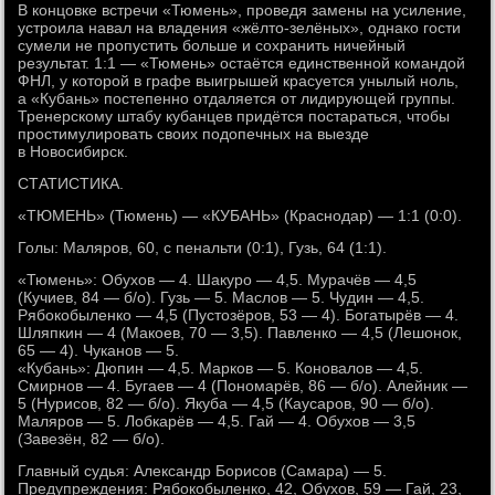
В концовке встречи «Тюмень», проведя замены на усиление,
устроила навал на владения «жёлто-зелёных», однако гости
сумели не пропустить больше и сохранить ничейный
результат. 1:1 — «Тюмень» остаётся единственной командой
ФНЛ, у которой в графе выигрышей красуется унылый ноль,
а «Кубань» постепенно отдаляется от лидирующей группы.
Тренерскому штабу кубанцев придётся постараться, чтобы
простимулировать своих подопечных на выезде
в Новосибирск.
СТАТИСТИКА.
«ТЮМЕНЬ» (Тюмень) — «КУБАНЬ» (Краснодар) — 1:1 (0:0).
Голы: Маляров, 60, с пенальти (0:1), Гузь, 64 (1:1).
«Тюмень»: Обухов — 4. Шакуро — 4,5. Мурачёв — 4,5
(Кучиев, 84 — б/о). Гузь — 5. Маслов — 5. Чудин — 4,5.
Рябокобыленко — 4,5 (Пустозёров, 53 — 4). Богатырёв — 4.
Шляпкин — 4 (Макоев, 70 — 3,5). Павленко — 4,5 (Лешонок,
65 — 4). Чуканов — 5.
«Кубань»: Дюпин — 4,5. Марков — 5. Коновалов — 4,5.
Смирнов — 4. Бугаев — 4 (Пономарёв, 86 — б/о). Алейник —
5 (Нурисов, 82 — б/о). Якуба — 4,5 (Каусаров, 90 — б/о).
Маляров — 5. Лобкарёв — 4,5. Гай — 4. Обухов — 3,5
(Завезён, 82 — б/о).
Главный судья: Александр Борисов (Самара) — 5.
Предупреждения: Рябокобыленко, 42, Обухов, 59 — Гай, 23,