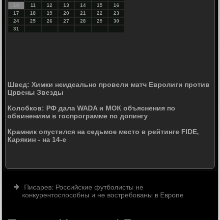
10
11
12
13
14
15
16
17
18
19
20
21
22
23
24
25
26
27
28
29
30
31
Швед: Химки неидеально провели матч Евролиги против
Црвены Звезды
Колобков: РФ дала WADA и МОК объяснения по
обвинениям в госпрограмме по допингу
Крамник опустился на седьмое место в рейтинге FIDE,
Карякин - на 14-е
Писарев: Российские футболисты не
конкурентоспособны и не востребованы в Европе