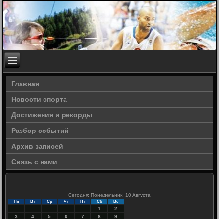
Главная
Новости спорта
Достижения и рекорды
Разбор событий
Архив записей
Связь с нами
Сегодня: Понедельник, 10 Августа
Пн
Вт
Ср
Чт
Пт
Сб
Вс
1
2
3
4
5
6
7
8
9