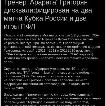
Тренер 'Арарата' Григорян
дисквалифицирован на два
матча Кубка России и две
игры ПФЛ
«Арарат» 21 сентября в Москве со счетом 1:2 уступил «СКА-
Хабаровску» в матче 1/16 финала Кубка России и выбыл
из розыгрыша турнира. Во время игры болельщики
дальневосточной команды выкрикивали оскорбления в адрес
Григоряна, который в 2011—2012 и 20152016 возглавлял
«СКА-Хабаровск» (прежнее название — «СКА-Энергия»).
В ответ на это тренер «Арарата» показал фанатам средний
палец.
Спустя четыре дня «Арарат» уже в рамках 10-го тура
первенства ПФЛ (зона — Центр) на своем поле победил
«Торпедо» (3:2). Ситуация повторилась, и в ответ
на оскорбления Григорян показал неприличный жест
в адрес уже поклонников автозаводцев, находившихся
на стадионе.
Впоследствии Григорян извинился перед болельщиками
«Торпедо». «Я хотел бы принести свои извинения настоящим
болельщикам “Торпедо”. Сожалею, не подумал о том,
что на трибуне также находились преданные и культурные