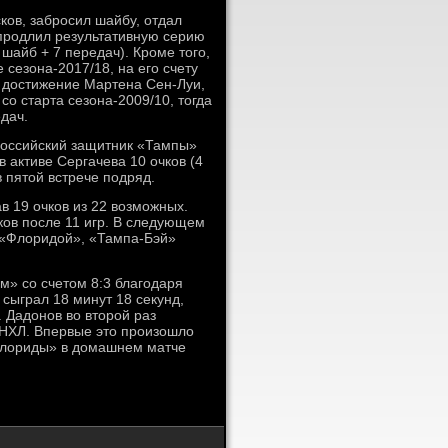
сков, забросил шайбу, отдал
продлил результативную серию
 шайб + 7 передач). Кроме того,
сезона-2017/18, на его счету
е достижение Мартена Сен-Луи,
со старта сезона-2009/10, тогда
дач.
российский защитник «Тампы»
 активе Сергачева 10 очков (4
в пятой встрече подряд.
в 19 очков из 22 возможных.
чков после 11 игр. В следующем
с «Флоридой», «Тампа-Бэй»
» со счетом 8:3 благодаря
сыграл 18 минут 18 секунд,
. Дадонов во второй раз
НХЛ. Впервые это произошло
«Флориды» в домашнем матче