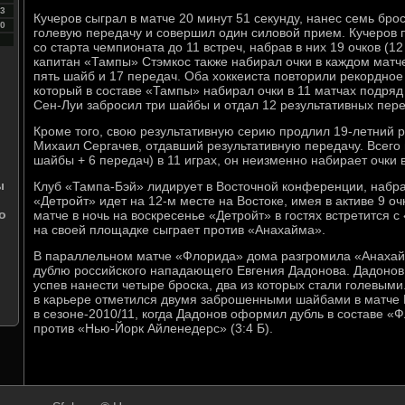
3
Кучеров сыграл в матче 20 минут 51 секунду, нанес семь бро
0
голевую передачу и совершил один силовой прием. Кучеров 
со старта чемпионата до 11 встреч, набрав в них 19 очков (12
капитан «Тампы» Стэмкос также набирал очки в каждом матче 
пять шайб и 17 передач. Оба хоккеиста повторили рекордно
который в составе «Тампы» набирал очки в 11 матчах подряд 
Сен-Луи забросил три шайбы и отдал 12 результативных пере
Кроме того, свою результативную серию продлил 19-летний 
Михаил Сергачев, отдавший результативную передачу. Всего в
шайбы + 6 передач) в 11 играх, он неизменно набирает очки 
ы
Клуб «Тампа-Бэй» лидирует в Восточной конференции, набра
«Детройт» идет на 12-м месте на Востоке, имея в активе 9 о
о
матче в ночь на воскресенье «Детройт» в гостях встретится 
на своей площадке сыграет против «Анахайма».
В параллельном матче «Флорида» дома разгромила «Анахайм
дублю российского нападающего Евгения Дадонова. Дадонов 
успев нанести четыре броска, два из которых стали голевыми
в карьере отметился двумя заброшенными шайбами в матче 
в сезоне-2010/11, когда Дадонов оформил дубль в составе 
против «Нью-Йорк Айленедерс» (3:4 Б).