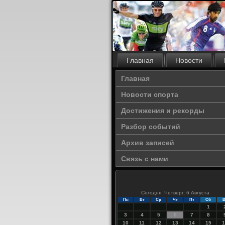
Главная
Новости
Главная
Новости спорта
Достижения и рекорды
Разбор событий
Архив записей
Связь с нами
Сегодня: Четверг, 6 Августа
Пн
Вт
Ср
Чт
Пт
Сб
В
1
3
4
5
6
7
8
10
11
12
13
14
15
1