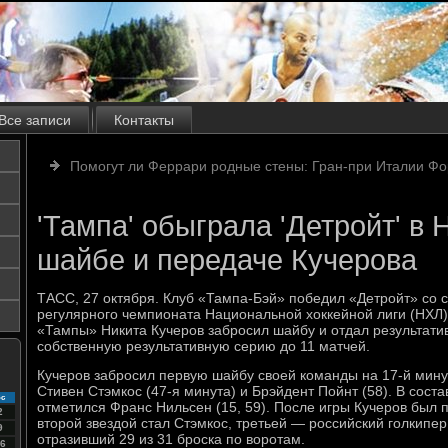
Все записи
Контакты
Помогут ли Феррари родные стены: Гран-при Италии Фо
'Тампа' обыграла 'Детройт' в
шайбе и передаче Кучерова
ТАСС, 27 октября. Клуб «Тампа-Бэй» победил «Детройт» со 
регулярного чемпионата Национальной хоккейной лиги (НХЛ
«Тампы» Никита Кучеров забросил шайбу и отдал результати
собственную результативную серию до 11 матчей.
Кучеров забросил первую шайбу своей команды на 17-й мину
Стивен Стэмкос (47-я минута) и Брэйдент Пойнт (58). В сост
с
отметился Франс Нильсен (15, 59). После игры Кучеров был 
2
второй звездой стал Стэмкос, третьей — российский голкипе
9
отразивший 29 из 31 броска по воротам.
6