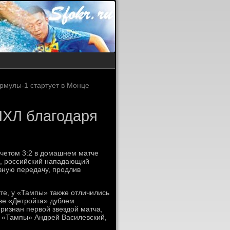
рмулы-1 стартует в Монце
 НХЛ благодаря
счетом 3:2 в домашнем матче
), российский нападающий
вную передачу, продлив
те, у «Тампы» также отличились
аве «Детройта» дублем
признан первой звездой матча,
р «Тампы» Андрей Василевский,