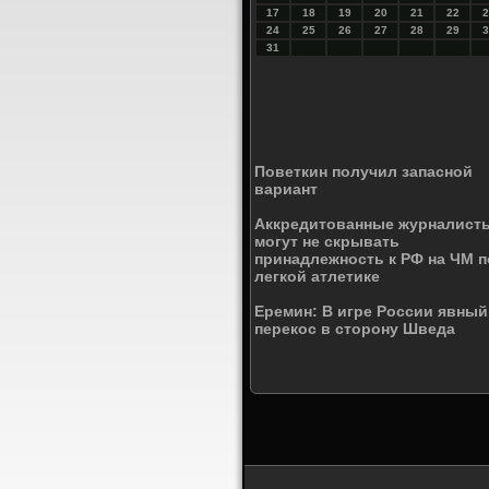
17
18
19
20
21
22
2
24
25
26
27
28
29
3
31
Поветкин получил запасной
вариант
Аккредитованные журналист
могут не скрывать
принадлежность к РФ на ЧМ п
легкой атлетике
Еремин: В игре России явный
перекос в сторону Шведа