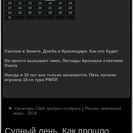
10
11
12
13
14
15
16
17
18
19
20
21
22
23
24
25
26
27
28
29
30
31
Смолов в Зените, Дзюба в Краснодаре. Как это будет
Он просто вызывает смех. Легенды Арсенала ответили
Озилу
Иногда в 30 лет все только начинается. Пять лучших
игроков 10-го тура РФПЛ
Сенаторы США требуют отобрать у России чемпионат
мира - 2018
Судный день. Как прошло