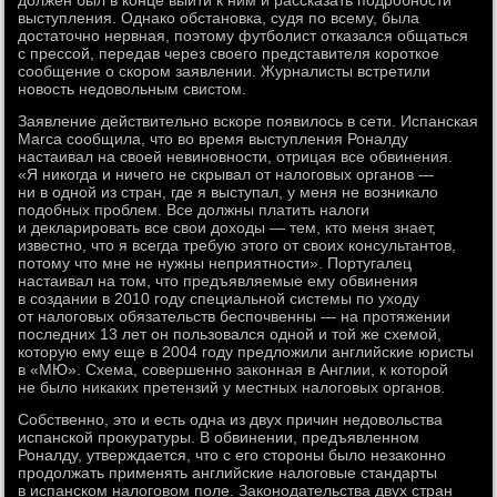
должен был в конце выйти к ним и рассказать подробности
выступления. Однако обстановка, судя по всему, была
достаточно нервная, поэтому футболист отказался общаться
с прессой, передав через своего представителя короткое
сообщение о скором заявлении. Журналисты встретили
новость недовольным свистом.
Заявление действительно вскоре появилось в сети. Испанская
Marca сообщила, что во время выступления Роналду
настаивал на своей невиновности, отрицая все обвинения.
«Я никогда и ничего не скрывал от налоговых органов —
ни в одной из стран, где я выступал, у меня не возникало
подобных проблем. Все должны платить налоги
и декларировать все свои доходы — тем, кто меня знает,
известно, что я всегда требую этого от своих консультантов,
потому что мне не нужны неприятности». Португалец
настаивал на том, что предъявляемые ему обвинения
в создании в 2010 году специальной системы по уходу
от налоговых обязательств беспочвенны — на протяжении
последних 13 лет он пользовался одной и той же схемой,
которую ему еще в 2004 году предложили английские юристы
в «МЮ». Схема, совершенно законная в Англии, к которой
не было никаких претензий у местных налоговых органов.
Собственно, это и есть одна из двух причин недовольства
испанской прокуратуры. В обвинении, предъявленном
Роналду, утверждается, что с его стороны было незаконно
продолжать применять английские налоговые стандарты
в испанском налоговом поле. Законодательства двух стран