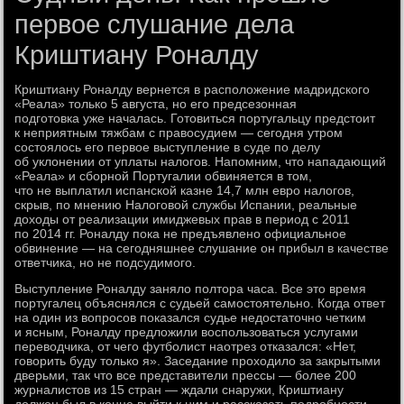
первое слушание дела
Криштиану Роналду
Криштиану Роналду вернется в расположение мадридского
«Реала» только 5 августа, но его предсезонная
подготовка уже началась. Готовиться португальцу предстоит
к неприятным тяжбам с правосудием — сегодня утром
состоялось его первое выступление в суде по делу
об уклонении от уплаты налогов. Напомним, что нападающий
«Реала» и сборной Португалии обвиняется в том,
что не выплатил испанской казне 14,7 млн евро налогов,
скрыв, по мнению Налоговой службы Испании, реальные
доходы от реализации имиджевых прав в период с 2011
по 2014 гг. Роналду пока не предъявлено официальное
обвинение — на сегодняшнее слушание он прибыл в качестве
ответчика, но не подсудимого.
Выступление Роналду заняло полтора часа. Все это время
португалец объяснялся с судьей самостоятельно. Когда ответ
на один из вопросов показался судье недостаточно четким
и ясным, Роналду предложили воспользоваться услугами
переводчика, от чего футболист наотрез отказался: «Нет,
говорить буду только я». Заседание проходило за закрытыми
дверьми, так что все представители прессы — более 200
журналистов из 15 стран — ждали снаружи, Криштиану