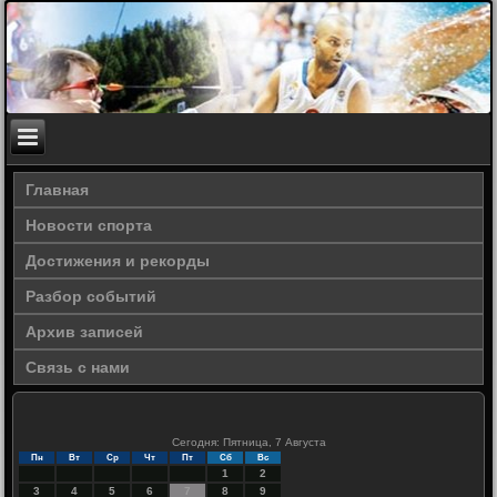
Главная
Новости спорта
Достижения и рекорды
Разбор событий
Архив записей
Связь с нами
Сегодня: Пятница, 7 Августа
Пн
Вт
Ср
Чт
Пт
Сб
Вс
1
2
3
4
5
6
7
8
9