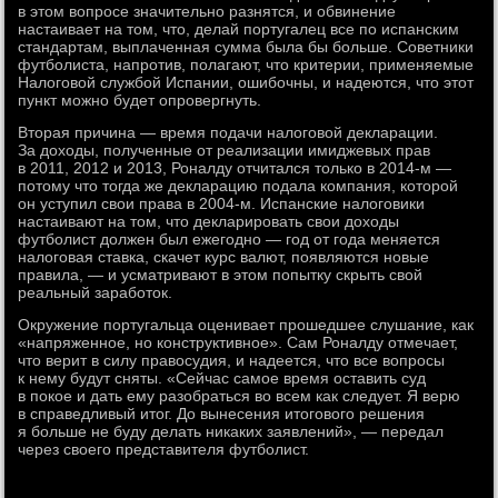
в этом вопросе значительно разнятся, и обвинение
настаивает на том, что, делай португалец все по испанским
стандартам, выплаченная сумма была бы больше. Советники
футболиста, напротив, полагают, что критерии, применяемые
Налоговой службой Испании, ошибочны, и надеются, что этот
пункт можно будет опровергнуть.
Вторая причина — время подачи налоговой декларации.
За доходы, полученные от реализации имиджевых прав
в 2011, 2012 и 2013, Роналду отчитался только в 2014-м —
потому что тогда же декларацию подала компания, которой
он уступил свои права в 2004-м. Испанские налоговики
настаивают на том, что декларировать свои доходы
футболист должен был ежегодно — год от года меняется
налоговая ставка, скачет курс валют, появляются новые
правила, — и усматривают в этом попытку скрыть свой
реальный заработок.
Окружение португальца оценивает прошедшее слушание, как
«напряженное, но конструктивное». Сам Роналду отмечает,
что верит в силу правосудия, и надеется, что все вопросы
к нему будут сняты. «Сейчас самое время оставить суд
в покое и дать ему разобраться во всем как следует. Я верю
в справедливый итог. До вынесения итогового решения
я больше не буду делать никаких заявлений», — передал
через своего представителя футболист.