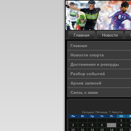
Главная
Новости
Главная
Новости спорта
Достижения и рекорды
Разбор событий
Архив записей
Связь с нами
Сегодня: Пятница, 7 Августа
Пн
Вт
Ср
Чт
Пт
Сб
В
1
3
4
5
6
7
8
10
11
12
13
14
15
1