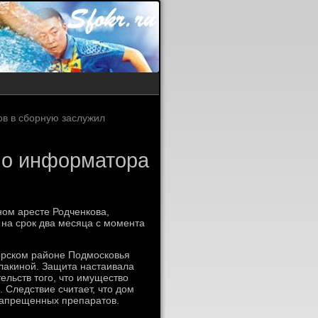
в в сборную заслужил
но информатора
ном аресте Родченкова,
 на срок два месяца с момента
орском районе Подмосковья
лакиной. Защита настаивала
ельств того, что имущество
 Следствие считает, что дом
 запрещенных препаратов.