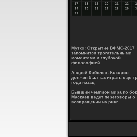
17
18
19
20
21
22
2
24
25
26
27
28
29
3
31
Мутко: Открытие ВФМС-2017
запомнится трогательными
моментами и глубокой
философией
Андрей Кобелев: Кокорин
должен был так играть еще т
года назад
Бывший чемпион мира по бок
Маскаев ведет переговоры о
возвращении на ринг