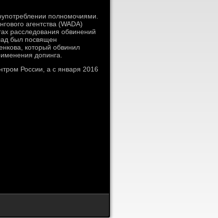
лоупотреблении полномочиями.
нгового агентства (WADA)
гах расследования обвинений
лад был посвящен
енкова, который обвинил
рименения допинга.
тром России, а с января 2016