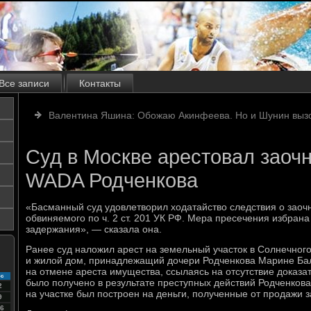
Все записи
Контакты
Валентина Яшина: Обожаю Акинфеева. Но и Шунин вызо
Суд в Москве арестовал заоч
WADA Родченкова
«Басманный суд удовлетворил ходатайство следствия о заоч
обвиняемого по ч. 2 ст. 201 УК РФ. Мера пресечения избрана
задержания», — сказала она.
Ранее суд наложил арест на земельный участок в Солнечног
и жилой дом, принадлежащий дочери Родченкова Марине Ба
на отмене ареста имущества, ссылаясь на отсутствие доказат
с
было получено в результате преступных действий Родченкова.
2
на участке был построен на деньги, полученные от продажи
9
6