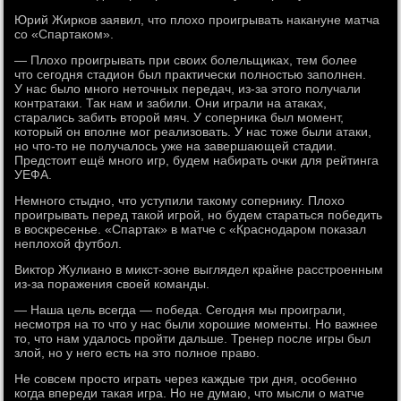
Юрий Жирков заявил, что плохо проигрывать накануне матча
со «Спартаком».
— Плохо проигрывать при своих болельщиках, тем более
что сегодня стадион был практически полностью заполнен.
У нас было много неточных передач, из-за этого получали
контратаки. Так нам и забили. Они играли на атаках,
старались забить второй мяч. У соперника был момент,
который он вполне мог реализовать. У нас тоже были атаки,
но что-то не получалось уже на завершающей стадии.
Предстоит ещё много игр, будем набирать очки для рейтинга
УЕФА.
Немного стыдно, что уступили такому сопернику. Плохо
проигрывать перед такой игрой, но будем стараться победить
в воскресенье. «Спартак» в матче с «Краснодаром показал
неплохой футбол.
Виктор Жулиано в микст-зоне выглядел крайне расстроенным
из-за поражения своей команды.
— Наша цель всегда — победа. Сегодня мы проиграли,
несмотря на то что у нас были хорошие моменты. Но важнее
то, что нам удалось пройти дальше. Тренер после игры был
злой, но у него есть на это полное право.
Не совсем просто играть через каждые три дня, особенно
когда впереди такая игра. Но не думаю, что мысли о матче