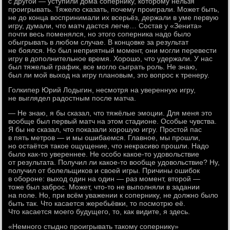
с другой — уступили дома сопернику, которому нельзя
проигрывать. Тяжело сказать, почему проиграли. Может быть,
не до конца воспринимали их всерьёз, держали в уме первую
игру, думали, что матч дастся легче… Состав у «Зенита»
почти весь поменялся, но этого соперника надо было
обыгрывать в любом случае. В концовке за результат
не боялся. Но был неприятный момент, они могли перевести
игру в дополнительное время. Хорошо, что удержали. У нас
был тяжелый график, все могло сыграть роль. Не знаю,
был ли мой выход на игру плановым, это вопрос к тренеру.
Голкипер Юрий Лодыгин, несмотря на уверенную игру,
не выглядел радостным после матча.
— Не знаю, я бы сказал, что тяжёлые эмоции. Для меня это
вообще был первый матч на этом стадионе. Особые чувства.
Я бы не сказал, что показали хорошую игру. Простой пас
в пять метров — и мы ошибаемся. Главное, мы прошли,
но остаётся такое ощущение, что некрасиво прошли. Надо
было как-то увереннее. Не особо какое-то удовольствие
от результата. Получил ли какое-то вообще удовольствие? Ну,
получил от болельщиков и своей игры. Причины ошибок
в обороне: выход один на один — раз момент, второй —
тоже был заброс. Может, что-то не выполняли в задании
на поле. Но, при всём уважении к сопернику, не должно было
быть так. Что касается жеребьёвки, то посмотрю её.
Что касается моего будущего, то, как видите, я здесь.
«Немного стыдно проигрывать такому сопернику»