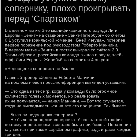
сопернику, плохо проигрывать
перед 'Спартаком'
В ответном матче 3-го квалификационного раунда Лиги
Европы «Зенит» на стадионе «Санкт-Петербург» со счётом
0:1 уступил израильской команде «Бней Иегуда», потерпев
первое поражение под руководством Роберто Манчини.
В первом матче «Зенит» в гостях выиграл со счётом 2:0.
Таким образом, российская команда вышла в раунд плей-
офф Лиги Европы. Жеребьёвка состоится 4 августа.
«Недооценки соперника не было»
Главный тренер «Зенита» Роберто Манчини
на послематчевой пресс-конференции выглядел уставшим.
— Это одна из тех игр, когда у команды было огромное
количество голевых моментов, но реализовать
их не получается, — начал Манчини. — Вот что случается,
когда не выкладываешься на все сто процентов. Так бывает.
— Была ли недооценка соперника?
— Не было недооценки соперника. У нас плотный график,
поэтому перестановки в составе были неизбежны. Поражения
случаются при таком серьёзном графике, ведь играем каждые
три дня.