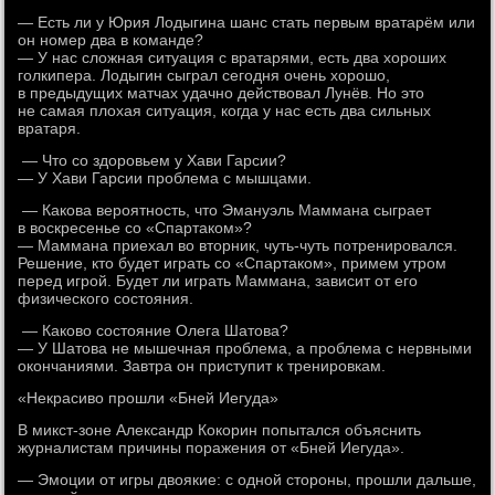
— Есть ли у Юрия Лодыгина шанс стать первым вратарём или
он номер два в команде?
— У нас сложная ситуация с вратарями, есть два хороших
голкипера. Лодыгин сыграл сегодня очень хорошо,
в предыдущих матчах удачно действовал Лунёв. Но это
не самая плохая ситуация, когда у нас есть два сильных
вратаря.
— Что со здоровьем у Хави Гарсии?
— У Хави Гарсии проблема с мышцами.
— Какова вероятность, что Эмануэль Маммана сыграет
в воскресенье со «Спартаком»?
— Маммана приехал во вторник, чуть-чуть потренировался.
Решение, кто будет играть со «Спартаком», примем утром
перед игрой. Будет ли играть Маммана, зависит от его
физического состояния.
— Каково состояние Олега Шатова?
— У Шатова не мышечная проблема, а проблема с нервными
окончаниями. Завтра он приступит к тренировкам.
«Некрасиво прошли «Бней Иегуда»
В микст-зоне Александр Кокорин попытался объяснить
журналистам причины поражения от «Бней Иегуда».
— Эмоции от игры двоякие: с одной стороны, прошли дальше,