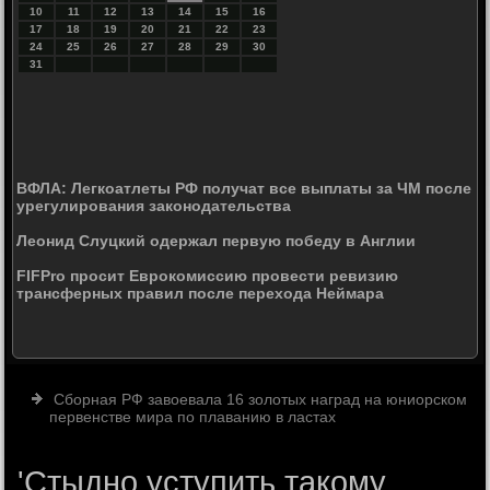
10
11
12
13
14
15
16
17
18
19
20
21
22
23
24
25
26
27
28
29
30
31
ВФЛА: Легкоатлеты РФ получат все выплаты за ЧМ после
урегулирования законодательства
Леонид Слуцкий одержал первую победу в Англии
FIFPro просит Еврокомиссию провести ревизию
трансферных правил после перехода Неймара
Сборная РФ завоевала 16 золотых наград на юниорском
первенстве мира по плаванию в ластах
'Стыдно уступить такому