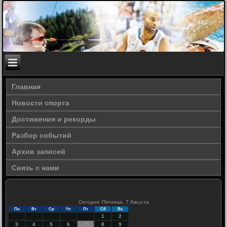
Главная
Новости спорта
Достижения и рекорды
Разбор событий
Архив записей
Связь с нами
Сегодня: Пятница, 7 Августа
Пн
Вт
Ср
Чт
Пт
Сб
Вс
1
2
3
4
5
6
7
8
9