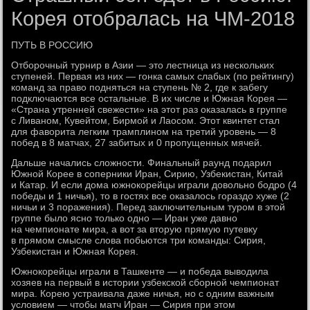
Корея отобралась на ЧМ-2018
ПУТЬ В РОССИЮ
Отборочный турнир в Азии — это лестница из нескольких
ступеней. Первая из них — гонка самых слабых (по рейтингу)
команд за право подняться на ступень № 2, где к забегу
подключаются все остальные. В их числе и Южная Корея —
«Страна утренней свежести» на этот раз оказалась в группе
с Ливаном, Кувейтом, Бирмой и Лаосом. Этот квинтет стал
для фаворита легким трамплином на третий уровень — 8
побед в 8 матчах, 27 забитых и 0 пропущенных мячей.
Дальше начались сложности. Финальный раунд подарил
Южной Корее в соперники Иран, Сирию, Узбекистан, Китай
и Катар. И если дома южнокорейцы играли довольно бодро (4
победы и 1 ничья), то в гостях все оказалось гораздо хуже (2
ничьи и 3 поражения). Перед заключительным туром в этой
группе было ясно только одно — Иран уже давно
на чемпионате мира, а вот за вторую прямую путевку
в прямом смысле слова побьются три команды: Сирия,
Узбекистан и Южная Корея.
Южнокорейцы играли в Ташкенте — и победа выводила
хозяев на первый в истории узбекской сборной чемпионат
мира. Корею устраивала даже ничья, но с одним важным
условием — чтобы матч Иран — Сирия при этом