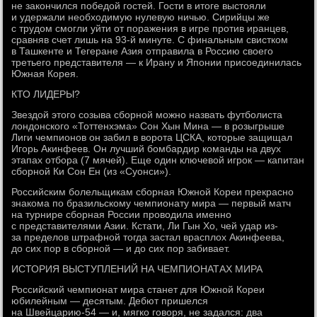
не закончился победой гостей. Гости в итоге выстояли
и удержали необходимую нулевую ничью. Сирийцы же
с трудом смогли уйти от поражения в игре против иранцев,
сравняв счет лишь на 93-й минуте. С финальным свистком
в Ташкенте и Тегеране Азия отправила в Россию своего
третьего представителя — к Ирану и Японии присоединилась
Южная Корея.
КТО ЛИДЕРЫ?
Звездой этого созыва сборной можно назвать футболиста
лондонского «Тоттенхэма» Сон Хын Мина — в розыгрыше
Лиги чемпионов он забил в ворота ЦСКА, которые защищал
Игорь Акинфеев. Он лучший бомбардир команды на двух
этапах отбора (7 мячей). Еще один ключевой игрок — капитан
сборной Ки Сон Ен (из «Суонси»).
Российским болельщикам сборная Южной Кореи прекрасно
знакома по бразильскому чемпионату мира — первый матч
на турнире сборная России проводила именно
с представителями Азии. Кстати, Ли Гын Хо, чей удар из-
за пределов штрафной тогда застал врасплох Акинфеева,
до сих пор в сборной — и до сих пор забивает.
ИСТОРИЯ ВЫСТУПЛЕНИЙ НА ЧЕМПИОНАТАХ МИРА
Российский чемпионат мира станет для Южной Кореи
юбилейным — десятым. Дебют пришелся
на Швейцарию-54 — и, мягко говоря, не задался: два