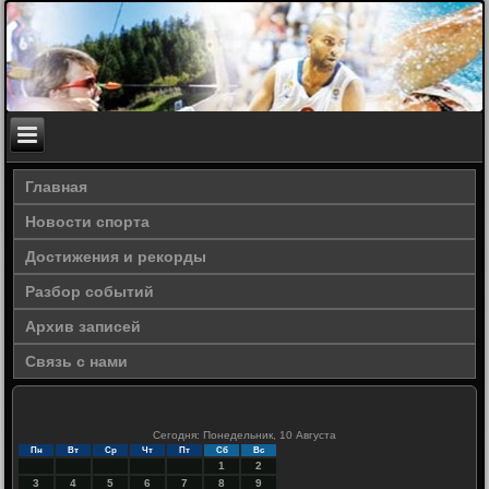
Главная
Новости спорта
Достижения и рекорды
Разбор событий
Архив записей
Связь с нами
Сегодня: Понедельник, 10 Августа
Пн
Вт
Ср
Чт
Пт
Сб
Вс
1
2
3
4
5
6
7
8
9