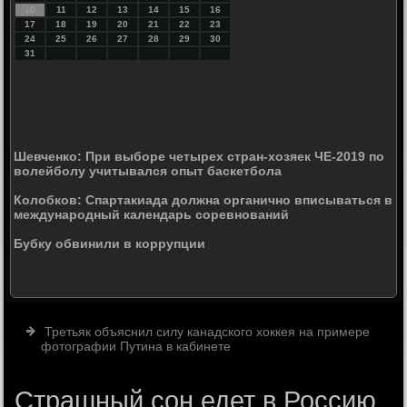
10
11
12
13
14
15
16
17
18
19
20
21
22
23
24
25
26
27
28
29
30
31
Шевченко: При выборе четырех стран-хозяек ЧЕ-2019 по
волейболу учитывался опыт баскетбола
Колобков: Спартакиада должна органично вписываться в
международный календарь соревнований
Бубку обвинили в коррупции
Третьяк объяснил силу канадского хоккея на примере
фотографии Путина в кабинете
Страшный сон едет в Россию.