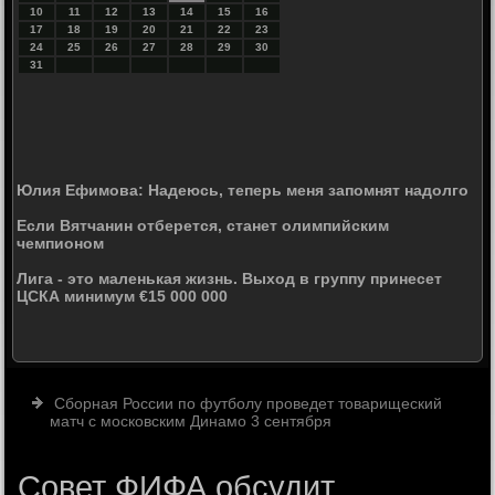
10
11
12
13
14
15
16
17
18
19
20
21
22
23
24
25
26
27
28
29
30
31
Юлия Ефимова: Надеюсь, теперь меня запомнят надолго
Если Вятчанин отберется, станет олимпийским
чемпионом
Лига - это маленькая жизнь. Выход в группу принесет
ЦСКА минимум €15 000 000
Сборная России по футболу проведет товарищеский
матч с московским Динамо 3 сентября
Совет ФИФА обсудит