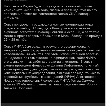
На совете в Индии будет обсуждаться заявочный процесс
чемпионата мира 2026 года, главным претендентом на его
проведение является совместная заявка США, Канады
и Мексики.
Совет приурочен к решающим матчам чемпионата мира
среди юношей до 17 лет, где в Калькутте в воскресенье
в финале встретятся команды Англии и Испании, а за третье
место сыграют сборные Бразилии и Мали. Заседание пройдет
27 и 28 октября.
Совет ФИФА был создан в результате реформирования
международной федерации и заменил ранее действовавший
исполнительный комитет, при этом исполнительной властью
не наделен. Как отмечается на официальном сайте ФИФА,
его функции — выработка стратегии и контроль. В совет
входят президент федерации Джанни Инфантино, почетный
вице- президент Дэвид Чунг, шесть вице-президентов — глав
континентальных конфедераций, включая президента Союза
европейских футбольных ассоциаций (УЕФА) Александера
Чеферина, генеральный секретарь ФИФА Фатма Самура,
а также 29 обычных членов, включая представителя России
Алексея Сорокина.