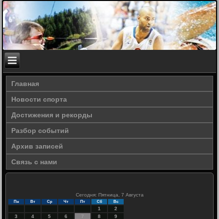
Главная
Новости спорта
Достижения и рекорды
Разбор событий
Архив записей
Связь с нами
Сегодня: Пятница, 7 Августа
Пн
Вт
Ср
Чт
Пт
Сб
Вс
1
2
3
4
5
6
7
8
9