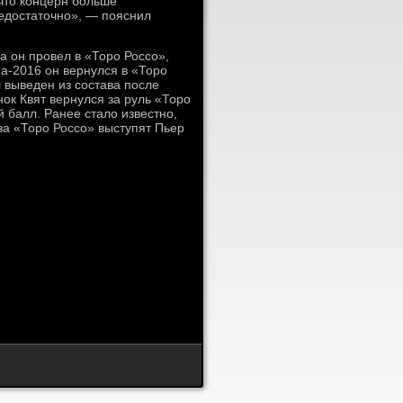
 что концерн больше
недостаточно», — пояснил
а он провел в «Торо Россо»,
на-2016 он вернулся в «Торо
 выведен из состава после
ок Квят вернулся за руль «Торо
 балл. Ранее стало известно,
 за «Торо Россо» выступят Пьер