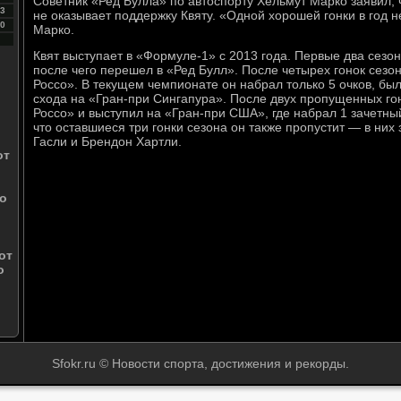
Советник «Ред Булла» по автоспорту Хельмут Марко заявил,
3
не оказывает поддержку Квяту. «Одной хорошей гонки в год 
0
Марко.
Квят выступает в «Формуле-1» с 2013 года. Первые два сезон
после чего перешел в «Ред Булл». После четырех гонок сезо
Россо». В текущем чемпионате он набрал только 5 очков, был
схода на «Гран-при Сингапура». После двух пропущенных гон
Россо» и выступил на «Гран-при США», где набрал 1 зачетный
что оставшиеся три гонки сезона он также пропустит — в них
Гасли и Брендон Хартли.
от
но
от
о
Sfokr.ru © Новости спорта, достижения и рекорды.