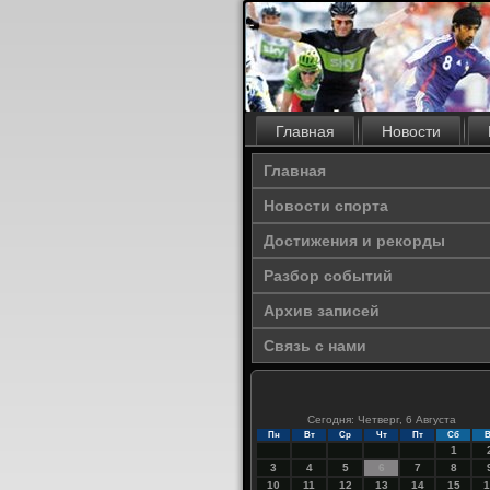
Главная
Новости
Главная
Новости спорта
Достижения и рекорды
Разбор событий
Архив записей
Связь с нами
Сегодня: Четверг, 6 Августа
Пн
Вт
Ср
Чт
Пт
Сб
В
1
3
4
5
6
7
8
10
11
12
13
14
15
1