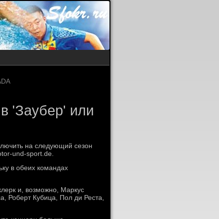
ADA
в 'Заубер' или
ключить на следующий сезон
or-und-sport.de.
ьку в обеих командах
лерк и, возможно, Маркус
, Роберт Кубица, Пол ди Реста,