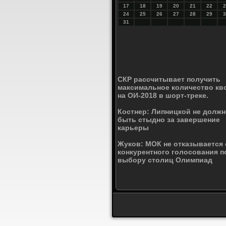
17
18
19
20
21
22
2
24
25
26
27
28
29
3
31
СКР рассчитывает получить
максимальное количество кв
на ОИ-2018 в шорт-треке.
Костнер: Липницкой не долж
быть стыдно за завершение
карьеры
Жуков: МОК не отказывается 
конкурентного голосования п
выбору столиц Олимпиад