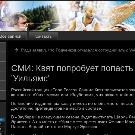
Все записи
Контакты
Риди заявил, что Родченков отказался сотрудничать с W
СМИ: Квят попробует попасть 
'Уильямс'
Российский гонщик «Торо Россо» Даниил Квят попытается за
контракт с «Уильямсом» или «Заубером», утверждает auto-mot
По мнению издания, шансов у пилота не очень много, поскол
достаточно претендентов на место в составе.
В «Заубере» в следующем сезоне будет выступать Шарль Лек
с
Эрикссон. А на место в «Уильямсе» претендуют Фелипе Масса
2
Паскаль Верляйн и тот же Маркус Эрикссон.
9
6