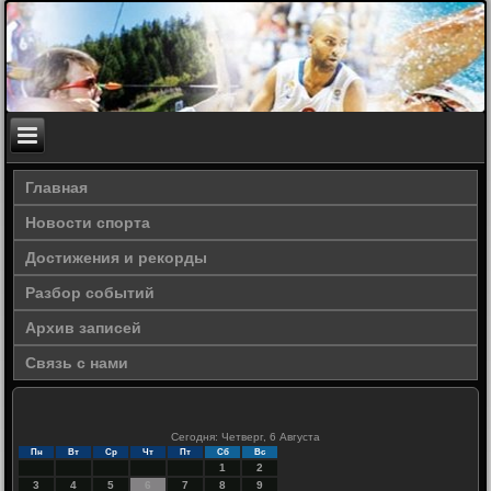
Главная
Новости спорта
Достижения и рекорды
Разбор событий
Архив записей
Связь с нами
Сегодня: Четверг, 6 Августа
Пн
Вт
Ср
Чт
Пт
Сб
Вс
1
2
3
4
5
6
7
8
9