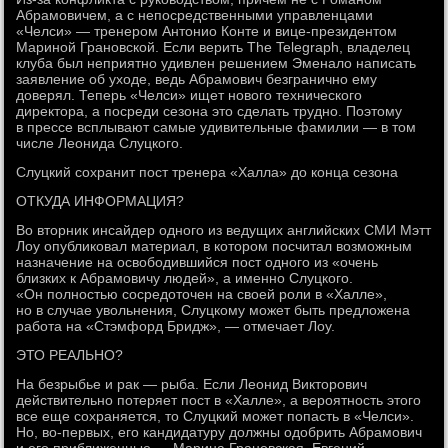
Абрамовичем, а с непосредственными управленцами
«Челси» — тренером Антонио Конте и вице-президентом
Мариной Грановской. Если верить The Telegraph, владелец
клуба был неприятно удивлен решением Эменало написать
заявление об уходе, ведь Абрамович безгранично ему
доверял. Теперь «Челси» ищет нового технического
директора, а посреди сезона это сделать трудно. Поэтому
в прессе всплывают самые удивительные фамилии — в том
числе Леонида Слуцкого.
Слуцкий сохранит пост тренера «Халла» до конца сезона
ОТКУДА ИНФОРМАЦИЯ?
Во вторник инсайдер одного из ведущих английских СМИ Мэтт
Лоу опубликовал материал, в котором посчитал возможным
назначение на освободившийся пост одного из «очень
близких к Абрамовичу людей», а именно Слуцкого.
«Он полностью сосредоточен на своей роли в «Халле»,
но в случае увольнения, Слуцкому может быть предложена
работа на «Стэмфорд Бридж», — отмечает Лоу.
ЭТО РЕАЛЬНО?
На безрыбье и рак — рыба. Если Леонид Викторович
действительно потеряет пост в «Халле», а вероятность этого
все еще сохраняется, то Слуцкий может попасть в «Челси».
Но, во-первых, его кандидатуру должны одобрить Абрамович