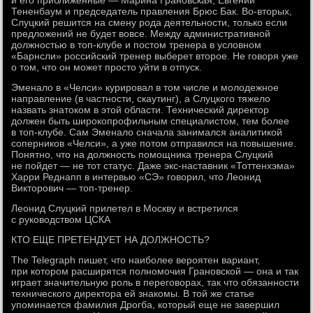
и его приближенные — Марина Грановская, Евгений
Тененбаум и председатель правления Брюс Бак. Во-вторых,
Слуцкий решится на смену рода деятельности, только если
предложений не будет вовсе. Между административной
должностью в топ-клубе и постом тренера в условном
«Барнсли» российский тренер выберет второе. Не говоря уже
о том, что он может просто уйти в отпуск.
Эменало в «Челси» курировал в том числе и молодежное
направление (в частности, скаутинг), а Слуцкого тяжело
назвать знатоком в этой области. Технический директор
должен быть широкопрофильным специалистом, тем более
в топ-клубе. Сам Эменало сначала занимался аналитикой
соперников «Челси», а уже потом отправился на повышение.
Понятно, что на должность помощника тренера Слуцкий
не пойдет — не тот статус. Даже экс-наставник «Тоттенхэма»
Харри Реднапп в интервью «СЭ» говорил, что Леонид
Викторович — топ-тренер.
Леонид Слуцкий прилетел в Москву и встретился
с руководством ЦСКА
КТО ЕЩЕ ПРЕТЕНДУЕТ НА ДОЛЖНОСТЬ?
The Telegraph пишет, что наиболее вероятен вариант,
при котором расширятся полномочия Грановской — она и так
играет значительную роль в переговорах, так что обязанности
технического директора ей знакомы. В той же статье
упоминается фамилия Дрогба, который еще не завершил