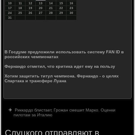
10
11
12
13
14
15
16
17
18
19
20
21
22
23
24
25
26
27
28
29
30
31
В Госдуме предложили использовать систему FAN ID в
российских чемпионатах
Фернандо отметил, что критика идет ему на пользу
Хотим защитить титул чемпиона. Фернандо - о целях
Спартака и трансфере Луана
Риккардо блистает, Грожан смешит Марко. Оценки
пилотам за Италию
Слуцкого отправляют в