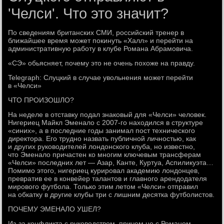
'Челси'. Что это значит?
По сведениям британских СМИ, российский тренер в
ближайшее время может покинуть «Халл» и перейти на
административную работу в клубе Романа Абрамовича.
«СЭ» обьясняет, почему это не очень похоже на правду.
Telegraph: Слуцкий в случае увольнения может перейти
в «Челси»
ЧТО ПРОИЗОШЛО?
На неделе в отставку подал знаковый для «Челси» человек.
Нигериец Майкл Эменало с 2007-го находился в структуре
«синих», а в последние годы занимал пост технического
директора. Его трудно назвать публичной личностью, как
и других руководителей лондонского клуба, но известно,
что Эменало причастен ко многим ключевым трансферам
«Челси» последних лет — Азар, Канте, Куртуа, Аспиликуэта…
Помимо этого, нигериец курировал академию лондонцев,
превратив ее в конвейер талантов и главного арендодателя
мирового футбола. Только этим летом «Челси» отправил
на обкатку в другие клубы три с лишним десятка футболистов.
ПОЧЕМУ ЭМЕНАЛО УШЕЛ?
Из-за конфликта с руководством, причем не с Романом