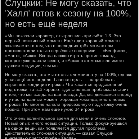
Слуцкий: Не могу сказать, что
'Халл' готов к сезону на 100%,
но есть ещё неделя
«Мы показали характер, отыгравшись при счёте 1:3. Это
первый позитивный момент. Ещё один хороший момент
заключается в том, что в последних трёх матчах нам
противостояли только серьёзные соперники — «Бенфика»,
«Нант», «Аякс». Всегда сложно играть против команд,
которые уже начали сезон, и «Аякс» в этом смысле имеет
лучшие кондиции, чем мы.
Не могу сказать, что мы готовы к чемпионату на 100%, однако
у нас ещё есть неделя. Главная цель — попробовать
выровнять кондиции игроков. Что касается предсезонной
подготовки, то всё хорошо. Единственная проблема состоит
в том, что мы всегда на шаг позади. Да, мы двигаемся вперёд
и у нас на данный момент хорошая команда, много новых
игроков. Но многие начали предсезонную подготовку очень
поздно. При этом нам ещё нужно 34 игрока.
Это очень волнительное время для меня и очень сложное.
Новый опыт, много новых ситуаций. Только фокусируешься
на одной вещи, как появляется другая проблема.
Действительно сложная ситуация, — сказал Слуцкий
в интервью пресс-службе «Халла».