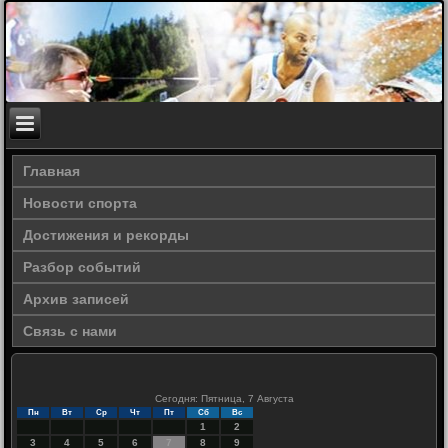
Главная
Новости спорта
Достижения и рекорды
Разбор событий
Архив записей
Связь с нами
Сегодня: Пятница, 7 Августа
Пн
Вт
Ср
Чт
Пт
Сб
Вс
1
2
3
4
5
6
7
8
9