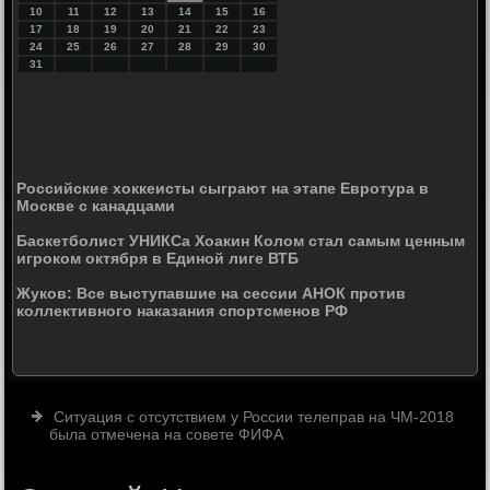
10
11
12
13
14
15
16
17
18
19
20
21
22
23
24
25
26
27
28
29
30
31
Российские хоккеисты сыграют на этапе Евротура в
Москве с канадцами
Баскетболист УНИКСа Хоакин Колом стал самым ценным
игроком октября в Единой лиге ВТБ
Жуков: Все выступавшие на сессии АНОК против
коллективного наказания спортсменов РФ
Ситуация с отсутствием у России телеправ на ЧМ-2018
была отмечена на совете ФИФА