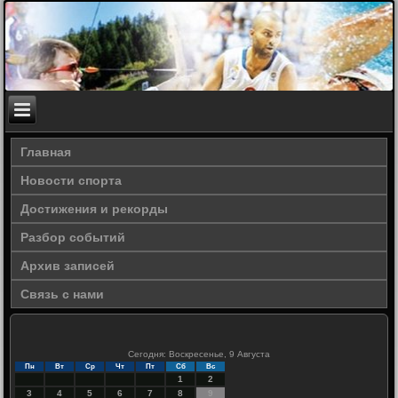
Главная
Новости спорта
Достижения и рекорды
Разбор событий
Архив записей
Связь с нами
Сегодня: Воскресенье, 9 Августа
Пн
Вт
Ср
Чт
Пт
Сб
Вс
1
2
3
4
5
6
7
8
9