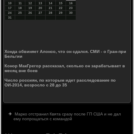
10
11
12
13
14
15
16
17
18
19
20
21
22
23
24
25
26
27
28
29
30
31
Хонда обвиняет Алонсо, что он сдался. СМИ - о Гран-при
Бельгии
Конор МакГрегор рассказал, сколько он зарабатывает в
месяц вне боев
Число россиян, по которым идет расследование по
ОИ-2014, возросло с 28 до 35
Марко отстранил Квята сразу после ГП США и не дал
ему попрощаться с командой