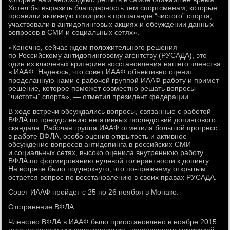
Хотел бы выразить благодарность тем спортсменам, которые
проявили активную позицию в пропаганде “чистого” спорта,
участвовали в антидопинговых акциях и обсуждении данных
вопросов в СМИ и социальных сетях».
«Конечно, сейчас ждем положительного решения
по Российскому антидопинговому агентству (РУСАДА), это
один из ключевых критериев восстановления нашего членства
в ИААФ. Надеюсь, что совет ИААФ объективно оценит
проделанную нами с рабочей группой ИААФ работу и примет
решение, которое поможет совместно решать вопросы
“чистоты” спорта», — отметил президент федерации.
В ходе встречи обсуждались вопросы, связанные с работой
ВФЛА по преодолению негативных последствий допингового
скандала. Рабочая группа ИААФ отметила большой прогресс
в работе ВФЛА, особо оценив открытость и активное
обсуждение вопросов антидопинга в российских СМИ
и социальных сетях, высоко оценила внутреннюю работу
ВФЛА по формированию нулевой толерантности к допингу.
На встрече было подчеркнуто, что по-прежнему открытым
остается вопрос по восстановлению в своих правах РУСАДА.
Совет ИААФ пройдет с 25 по 26 ноября в Монако.
Отстранение ВФЛА
Членство ВФЛА в ИААФ было приостановлено в ноябре 2015