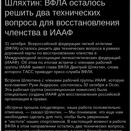
Шляхтин: ВФЛА осталось
решить два технических
вопроса для восстановления
членства в ИААФ
31 октября. Всероссийской федерации легкой атлетики
(ВФЛА) осталось решить два технических вопроса в рамках
дорожной карты по восстановлению членства в
Международной ассоциации легкоатлетических федераций
(ИААФ). Об этом по итогам встречи с членами рабочей
группы ИААФ заявил глава ВФЛА Дмитрий Шляхтин, слова
которого ТАСС приводит пресс-служба ВФЛА.
Встреча Шляхтина с членами рабочей группы ИААФ, которую
возглавляет Руне Андерсен, состоялась 30 октября в Осло.
Эта рабочая группа (инспекционная комиссия) была
специально создана ИААФ для восстановления российской
организации в правах.
«Встреча прошла плодотворно, наша работа положительно
отмечена, — сказал Шляхтин. — Мы понимаем, что еще нам
необходимо сделать для того, чтобы быть уверенным
в “чистоте” наших спортсменов. В настоящий момент в работе
ВФЛА в этом направлении остались два технических вопроса,
которые нам необходимо решить в самое ближайшее время.