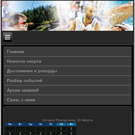
Главная
Новости спорта
Достижения и рекорды
Разбор событий
Архив записей
Связь с нами
Сегодня: Понедельник, 10 Августа
Пн
Вт
Ср
Чт
Пт
Сб
Вс
1
2
3
4
5
6
7
8
9