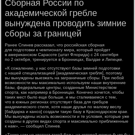
Сборная России по
академической гребле
вынуждена проводить зимние
сборы за границей
Ранее Спинев рассказал, что российская сборная
для подготовки к чемпионату мира, который пройдет
в американском Сарасоте (штат Флорида) с 24 сентября
по 2 октября, тренируется в Бронницах, Валдае и Липецке.
«К сожалению, у нас отсутствуют базы зимней подготовки
с нашей специализацией [академическая гребля], поэтому
вы вынуждены выезжать на заграничные сборы. При любой
возможности мы максимально используем наши внутренние
базы, федеральные центры, созданные Министерством
спорта, как например в Бронницах. Конечно хочется, чтобы
таких мест было еще больше, и мы сталкиваемся с тем,
что в южных регионах отсутствует база для гребцов
академического стиля, хотя наши друзья по малому веслу
[байдарка и каноэ] создали такую базу в Краснодарском крае.
Мы вынуждены искать возможности и те условия, которые уже
созданы в других видах спорта и максимально приближенные
к нам», — сообщил Спинев.
«Также нам не хватает такой базы, на которой можно было бы