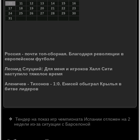
10
11
12
13
14
15
16
17
18
19
20
21
22
23
24
25
26
27
28
29
30
31
Россия - почти топ-сборная. Благодаря революции в
европейском футболе
Леонид Слуцкий: Для меня и игроков Халл Сити
наступило тяжелое время
Аленичев - Тихонов - 1:0. Енисей обыграл Крылья в
битве лидеров
Тендер на показ игр чемпионата Испании отложен на 2
недели из-за ситуации с Барселоной