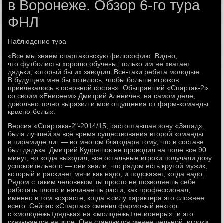
в Воронеже. Обзор 6-го тура
ФНЛ
Наблюдение тура
«Все мы знаем спартаковскую философию. Видно,
что футболисты хорошо обучены, только им не хватает
дядьки, который бы их заводил. Всё-таки ребята молодые.
В будущем мне бы хотелось, чтобы больше игроков
привлекалось в основной состав». Обыгравший «Спартак-2»
со своим «Енисеем» Дмитрий Аленичев, на самом деле,
довольно точно выразил и мои ощущения от фарм-команды
красно-белых.
Версия «Спартака-2"-2014/15, растоптавшая зону «Запад»,
была лучшей за всё время существования второй команды
в пирамиде лиг — во многом благодаря тому, что в составе
был дядька. Дмитрий Кудряшов не проводил на поле все 90
минут, но когда выходил, все остальные игроки получали дозу
успокоительного — они знали, что рядом есть крутой мужик,
который и раскинет мячи как надо, и подскажет, когда надо.
Рядом с таким человеком ты просто не позволяешь себе
работать плохо и начинаешь расти, как профессионал,
именно в том возрасте, когда в силу характера это сложнее
всего. Сейчас «Спартак» сменил фармовый вектор
с «молодёжь+дядька» на «молодёжь+легионеры», и это
сказывается на игре. Она становится менее цельной, игроки