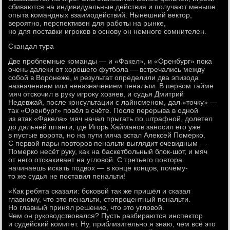
сбиваются на индивидуальные действия и получают меньше
опыта командных взаимодействий. Нынешний вектор,
вероятно, перспективен для работы на рынке,
но для поставки игроков в основу он немного сомнителен.
Скандал тура
Две проблемные команды — и «Факел», и «Оренбург» пока
очень далеки от хорошего футбола — встречались между
собой в Воронеже, и результат определили два эпизода
назначением или неназначением пенальти. В первом тайме
мяч отскочил в руку игроку хозяев, и судья Дмитрий
Недевжай, после консультации с лайнсменом, дал «точку» —
так «Оренбург» повёл в счёте. После перерыва в одной
из атак «Факела» мяч начал прыгать по штрафной, долетел
до дальней штанги, где Игорь Хайманов заносил его уже
в пустые ворота, но на пути мяча встал Алексей Померко.
С первой пары повторов пенальти выглядит очевидным —
Померко несёт руку, как на баскетбольный блок-шот, и мяч
от него отскакивает на угловой. С третьего повтора
начинаешь искать подвох — в конце концов, почему-
то же судья не поставил пенальти!
«Как ребята сказали: боковой так же пришёл и сказал
главному, что это пенальти, стопроцентный пенальти.
Но главный принял решение, что это угловой.
Чем он руководствовался? Пусть разбираются инспектор
и судейский комитет. Ну, приблизительно я знаю, чем всё это