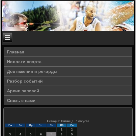
Главная
Новости спорта
Достижения и рекорды
Разбор событий
Архив записей
Связь с нами
Сегодня: Пятница, 7 Августа
Пн
Вт
Ср
Чт
Пт
Сб
Вс
1
2
3
4
5
6
7
8
9