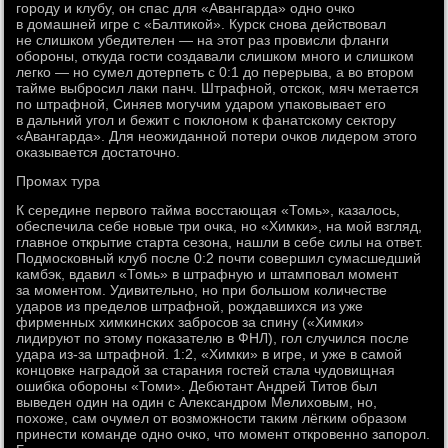
городу и клубу, он спас для «Авангарда» одно очко
в домашней игре с «Балтикой». Курск снова действовал
не слишком убедителен — на этот раз провисли фланги
обороны, откуда гости создавали слишком много и слишком
легко — но сумел дотерпеть с 0:1 до перерыва, а во втором
тайме выбросил лаки панч. Штрафной, отскок, мяч метается
по штрафной, Синяев могучим ударом упаковывает его
в дальний угол и бежит с поклоном к фанатскому сектору
«Авангарда». Для неожиданной потери очков лидером этого
оказывается достаточно.
Промах тура
К середине первого тайма восстающая «Томь», казалось,
обеспечила себе новые три очка, но «Химки», на мой взгляд,
главное открытие старта сезона, нашли в себе силы на ответ.
Подмосковный клуб после 0:2 почти совершил сумасшедший
камбэк, вдавил «Томь» в штрафную и штамповал момент
за моментом. Удивительно, но при большом количестве
ударов из пределов штрафной, рождавшихся из уже
фирменных химкинских забросов за спину («Химки»
лидируют по этому показателю в ФНЛ), гол случился после
удара из-за штрафной. 1:2, «Химки» в игре, и уже в самой
концовке наградой за старания гостей стала чудовищная
ошибка обороны «Томи». Дебютант Андрей Титов был
выведен один на один с Александром Мелиховым, но,
похоже, сам очумел от возможности таким лёгким образом
принести команде одно очко, что момент откровенно запорол.