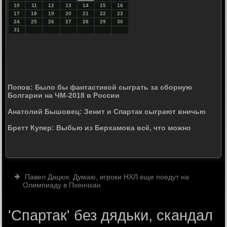
10
11
12
13
14
15
16
17
18
19
20
21
22
23
24
25
26
27
28
29
30
31
Попов: Было бы фантастикой сыграть за сборную
Болгарии на ЧМ-2018 в России
Анатолий Бышовец: Зенит и Спартак сыграют вничью
Бретт Купер: Выбью из Берхамова всё, что можно
Павел Дацюк: Думаю, игроки НХЛ еще поедут на
Олимпиаду в Пхенчхан
'Спартак' без дядьки, скандал