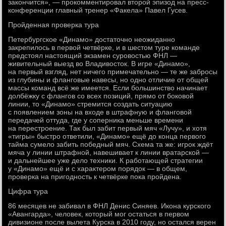
закончится», — прокомментировал второй эпизод на пресс-
конференции главный тренер «Факела» Павел Гусев.
Пройденная проверка тура
Петербургское «Динамо» достаточно неожиданно
закрепилось в первой четвёрке, и в шестом туре команде
предстоял настоящий экзамен суровостью ФНЛ —
живительный выезд во Владивосток. В игре «Динамо»,
на первый взгляд, нет ничего примечательно — те же забросы
из глубины и фланговые навесы, но одно отличие от общей
массы команд всё же имеется. Если большинство начинает
долбёжку с флангов со всех позиций, прямо от боковой
линии, то «Динамо» стремится создать ситуацию
с появлением зоны на входе в штрафную и фланговой
передачей оттуда, где у соперника меньше времени
на перестроение. Так был забит первый мяч «Лучу», и хотя
«тигры» быстро ответили, «Динамо» ещё до конца первого
тайма сумело забить победный мяч. Схема та же: игрок ждёт
мяча у линии штрафной, навешивает к линии вратарской —
и дальнейшее уже дело техники. К работающей стратегии
у «Динамо» ещё и с характером порядок — в общем,
проверка на пригодность к четвёрке пока пройдена.
Цифра тура
86 месяцев не забивал в ФНЛ Денис Синяев. Икона курского
«Авангарда», человек, который мог остаться в первом
дивизионе после вылета Курска в 2010 году, но остался верен