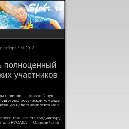
че отбора ЧМ-2018
ь полноценный
ких участников
м периоде, — сказал Ганус.
подготовку российской команды
лизацию целого комплекса мер
осле того, как его кандидатуру,
дители РУСАДА — Олимпийский