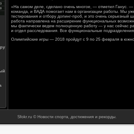
3
«На самом деле, сделано очень многое, — отметил Ганус. —
0
команда, и ВАДА помогает нам в организации работы. Мы у
тестирования и отбору допинг-проб, и это очень серьезный 
работа направлена на расширение функциональных возможно
мы фактически ведем полноценную работу — у нас сейчас ра
и отдел расследования. Все функциональные подразделения
Олимпийские игры — 2018 пройдут с 9 по 25 февраля в южн
ору
ный
а
Sfokr.ru © Новости спорта, достижения и рекорды.