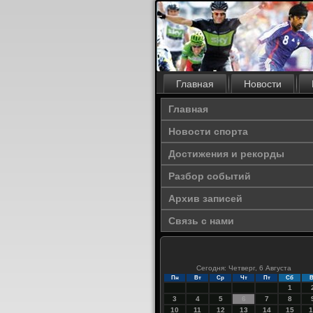
Главная
Новости
Главная
Новости спорта
Достижения и рекорды
Разбор событий
Архив записей
Связь с нами
Сегодня: Четверг, 6 Августа
Пн
Вт
Ср
Чт
Пт
Сб
В
1
3
4
5
6
7
8
10
11
12
13
14
15
1