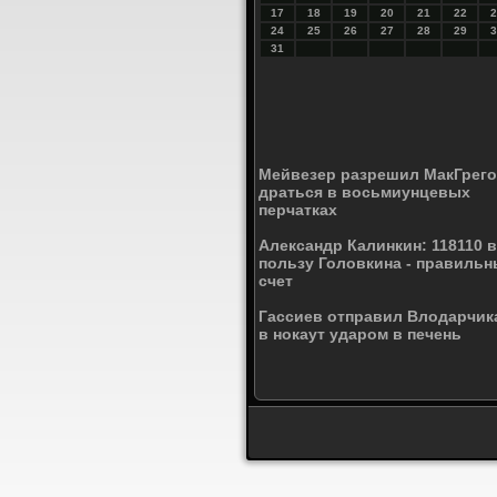
17
18
19
20
21
22
2
24
25
26
27
28
29
3
31
Мейвезер разрешил МакГрег
драться в восьмиунцевых
перчатках
Александр Калинкин: 118110 в
пользу Головкина - правиль
счет
Гассиев отправил Влодарчик
в нокаут ударом в печень