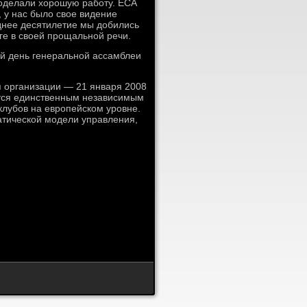
роделали хорошую работу. ЕСА
 у нас было свое видение
еднее десятилетие мы добились
ге в своей прощальной речи.
ой день генеральной ассамблеи
 организации — 21 января 2008
ется единственным независимым
лубов на европейском уровне.
атической модели управления,