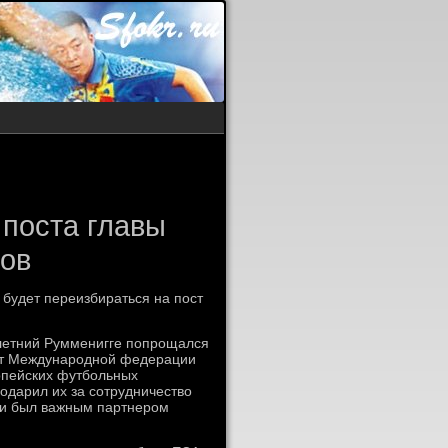
 поста главы
бов
 будет переизбираться на пост
летний Румменигге попрощался
ент Международной федерации
опейских футбольных
одарил их за сотрудничество
ни был важным партнером