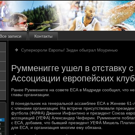
Все записи
Контакты
Суперкороли Европы! Зидан обыграл Моуринью
Румменигге ушел в отставку с
Ассоциации европейских клу
Ранее Румменигге на совете ЕСА в Мадриде сообщил, что не
главы организации.
В понедельник на генеральной ассамблее ЕСА в Женеве 61-
с членами организации. На встрече присутствовали презид
футбола (ФИФА) Джанни Инфантино и президент Союза евр
ассоциаций (УЕФА) Александер Чеферин. Румменигге поблаг
с
с ЕСА, добавив, что бывший президент УЕФА Мишель Плати
2
для ЕСА, и организация многим ему обязана.
9
6