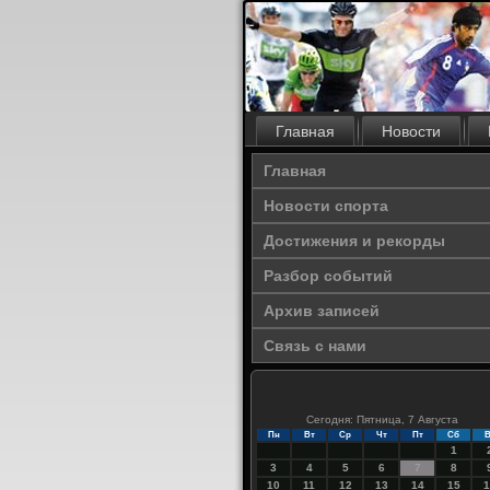
Главная
Новости
Главная
Новости спорта
Достижения и рекорды
Разбор событий
Архив записей
Связь с нами
Сегодня: Пятница, 7 Августа
Пн
Вт
Ср
Чт
Пт
Сб
В
1
3
4
5
6
7
8
10
11
12
13
14
15
1