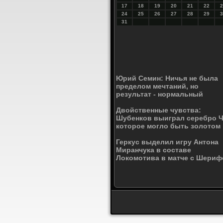
17
18
19
20
21
22
2
24
25
26
27
28
29
3
31
Юрий Семин: Ничья не была
пределом мечтаний, но
результат - нормальный
Двойственные чувства:
Шубенков выиграл серебро 
которое могло быть золотом
Геркус выделил игру Антона
Миранчука в составе
Локомотива в матче с Шери