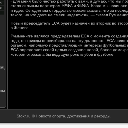
«Для меня было честью работать с вами, я думаю, что мы п
3
стала сильным партнером УЕФА и ФИФА. Когда мы начинали,
0
и идеи. Сегодня мы с гордостью можем сказать, что за посл
такого, на что даже не смели надеяться», — сказал Руммениг
Новый председатель ЕСА будет назначен во вторник во втор
в Женеве.
Румменигге являлся председателем ЕСА с момента создания
года, он трижды переизбирался на эту должность. ECA явля
органом, напрямую представляющим интересы футбольных к
ЕСА определяет своей целью создание новой, более демокр
которая отражала бы ведущую роль клубов в футболе.
ЧМ,
фом
Sfokr.ru © Новости спорта, достижения и рекорды.