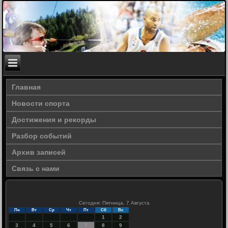
Главная
Новости спорта
Достижения и рекорды
Разбор событий
Архив записей
Связь с нами
Сегодня: Пятница, 7 Августа
Пн
Вт
Ср
Чт
Пт
Сб
Вс
1
2
3
4
5
6
7
8
9