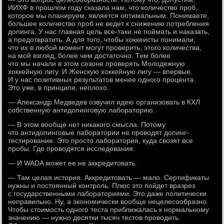
ИИХФ в прошлом году сказала нам, что количество проб,
которое мы планируем, является оптимальным. Понимаете,
большее количество проб не ведет к снижению потребления
допинга. У нас главная цель все-таки не поймать и наказать,
а предотвратить. А для того, чтобы хоккеисты понимали,
что их в любой момент могут проверить, этого количества,
на мой взгляд, более чем достаточно. Тем более
что мы начали в этом сезоне проверять Молодежную
хоккейную лигу. И Женскую хоккейную лигу — впервые.
И у нас позитивных результатов менее одного процента.
Это уже, в принципе, неплохо.
— Александр Медведев озвучил идею организовать в КХЛ
собственную антидопинговую лабораторию.
— В этом вообще нет никакого смысла. Потому
что антидопинговые лаборатории не проводят допинг-
тестирование. Это просто лаборатория, куда свозят все
пробы. Где проводятся исследования.
— И WADA может ее не аккредитовать.
— Там целая история. Аккредитовать — мало. Сертификаты
нужны и постоянный контроль. Плюс это пойдет вразрез
с государственными лабораториями. Это даже политически
неправильно. Ну, а экономически вообще нецелесообразно.
Чтобы стоимость одного теста приближалась к нормальному
значению — нужно десятки тысяч тестов проводить.