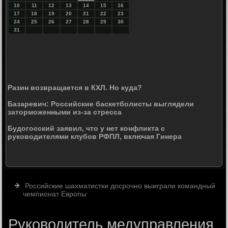
10
11
12
13
14
15
16
17
18
19
20
21
22
23
24
25
26
27
28
29
30
31
Разин возвращается в КХЛ. Но куда?
Базаревич: Российские баскетболисты выглядели
заторможенными из-за стресса
Будогосский заявил, что у нет конфликта с
руководителями клубов РФПЛ, включая Гинера
Российские шахматистки досрочно выиграли командный
чемпионат Европы
Руководитель медуправления