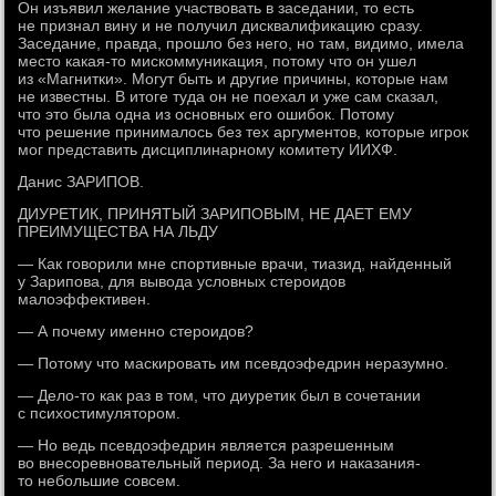
Он изъявил желание участвовать в заседании, то есть
не признал вину и не получил дисквалификацию сразу.
Заседание, правда, прошло без него, но там, видимо, имела
место какая-то мискоммуникация, потому что он ушел
из «Магнитки». Могут быть и другие причины, которые нам
не известны. В итоге туда он не поехал и уже сам сказал,
что это была одна из основных его ошибок. Потому
что решение принималось без тех аргументов, которые игрок
мог представить дисциплинарному комитету ИИХФ.
Данис ЗАРИПОВ.
ДИУРЕТИК, ПРИНЯТЫЙ ЗАРИПОВЫМ, НЕ ДАЕТ ЕМУ
ПРЕИМУЩЕСТВА НА ЛЬДУ
— Как говорили мне спортивные врачи, тиазид, найденный
у Зарипова, для вывода условных стероидов
малоэффективен.
— А почему именно стероидов?
— Потому что маскировать им псевдоэфедрин неразумно.
— Дело-то как раз в том, что диуретик был в сочетании
с психостимулятором.
— Но ведь псевдоэфедрин является разрешенным
во внесоревновательный период. За него и наказания-
то небольшие совсем.