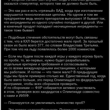
оказался стимулятор, которого там не должно было быть.
— Это как раз и есть «грязный» БАД, когда при изготовлении
нарушается технологическая цепочка. На одном и том же
предприятии ведь много препаратов выпускают. И бывает так,
что ингредиенты из одного случайно попадают в другой. Или
в конечный продукт попадают неочищенные ингредиенты —
такое тоже бывает.
— Подобные стечения обстоятельств могут быть связаны
с тем, что в КХЛ берется достаточно мало проб. За прошлый
сезон их было всего 377, по словам Владислава Третьяка.
При том что на льду появлялось более 1000 хоккеистов.
— Если мы будем после каждой игры у каждого игрока брать
по пробе, то, во-первых, нужно будет разрабатывать
отдельные критерии и требования и согласовывать
их со всеми международными инстанциями, с которыми
мы работаем. И потом — что такое мало? В предыдущие
годы мы брали примерно столько же. Единственный год, когда
было взято больше, это перед Олимпиадой по федеральной
программе, чтобы всех сборников проверить.
И по сборникам — ФХР собирается активно участвовать
в этом, проверяя всех кандидатов к Олимпиаде совместно
с нами и ИИХФ.
— Планируется ли увеличивать количество проб?
— Это вопрос целесообразности. Потому что, допустим,