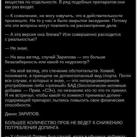
вещества по отдельности. В ряд подобных препаратов они
как раз входят.
— К сожалению, не могу озвучить, что в действительности
произошло. На то у нас и было закрытое заседание. Потому
что эти вопросы могут повлиять на рассмотрение дела.
— А эта версия она близка? Или совершенно расходится
с реальностью?
— Не знаю.
— На ваш взгляд, случай Зарипова — это больше
безалаберность или какой-то недосмотр?
— На мой взгляд, это стечение обстоятельств. Хоккей,
понимаете, в принципе не допингоопасный вид спорта. Почти
все случаи, о которых я знаю, — это непреднамеренное
употребление либо «грязный» БАД (биологически-активные
добавки. — Прим. «СЭ»), по незнанию кто-то что-то принял.
Я не встречал, чтобы какой-то хоккеист принимал допинг-
содержащий препарат, пытаясь повысить свои физические
способности.
Данис ЗАРИПОВ.
БОЛЬШЕЕ КОЛИЧЕСТВО ПРОБ НЕ ВЕДЕТ К СНИЖЕНИЮ
ПОТРЕБЛЕНИЯ ДОПИНГА
— У сборной Латвии был случай, когда в обычных добавках