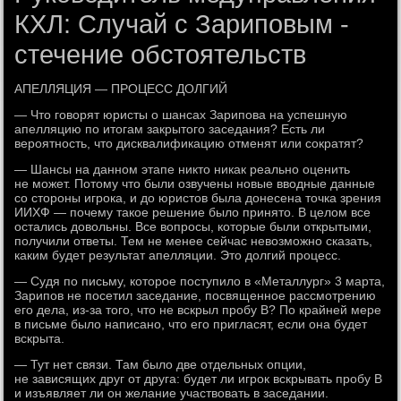
КХЛ: Случай с Зариповым -
стечение обстоятельств
АПЕЛЛЯЦИЯ — ПРОЦЕСС ДОЛГИЙ
— Что говорят юристы о шансах Зарипова на успешную
апелляцию по итогам закрытого заседания? Есть ли
вероятность, что дисквалификацию отменят или сократят?
— Шансы на данном этапе никто никак реально оценить
не может. Потому что были озвучены новые вводные данные
со стороны игрока, и до юристов была донесена точка зрения
ИИХФ — почему такое решение было принято. В целом все
остались довольны. Все вопросы, которые были открытыми,
получили ответы. Тем не менее сейчас невозможно сказать,
каким будет результат апелляции. Это долгий процесс.
— Судя по письму, которое поступило в «Металлург» 3 марта,
Зарипов не посетил заседание, посвященное рассмотрению
его дела, из-за того, что не вскрыл пробу B? По крайней мере
в письме было написано, что его пригласят, если она будет
вскрыта.
— Тут нет связи. Там было две отдельных опции,
не зависящих друг от друга: будет ли игрок вскрывать пробу B
и изъявляет ли он желание участвовать в заседании.