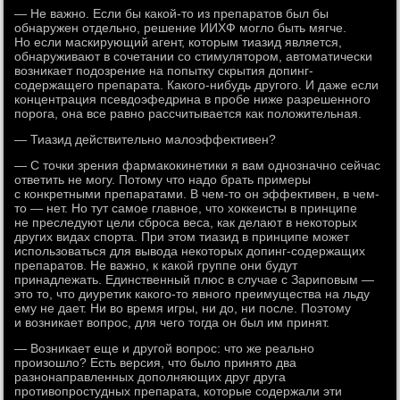
— Не важно. Если бы какой-то из препаратов был бы
обнаружен отдельно, решение ИИХФ могло быть мягче.
Но если маскирующий агент, которым тиазид является,
обнаруживают в сочетании со стимулятором, автоматически
возникает подозрение на попытку скрытия допинг-
содержащего препарата. Какого-нибудь другого. И даже если
концентрация псевдоэфедрина в пробе ниже разрешенного
порога, она все равно рассчитывается как положительная.
— Тиазид действительно малоэффективен?
— С точки зрения фармакокинетики я вам однозначно сейчас
ответить не могу. Потому что надо брать примеры
с конкретными препаратами. В чем-то он эффективен, в чем-
то — нет. Но тут самое главное, что хоккеисты в принципе
не преследуют цели сброса веса, как делают в некоторых
других видах спорта. При этом тиазид в принципе может
использоваться для вывода некоторых допинг-содержащих
препаратов. Не важно, к какой группе они будут
принадлежать. Единственный плюс в случае с Зариповым —
это то, что диуретик какого-то явного преимущества на льду
ему не дает. Ни во время игры, ни до, ни после. Поэтому
и возникает вопрос, для чего тогда он был им принят.
— Возникает еще и другой вопрос: что же реально
произошло? Есть версия, что было принято два
разнонаправленных дополняющих друг друга
противопростудных препарата, которые содержали эти