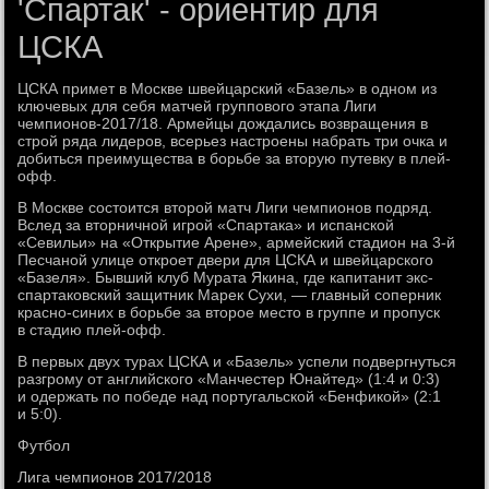
'Спартак' - ориентир для
ЦСКА
ЦСКА примет в Москве швейцарский «Базель» в одном из
ключевых для себя матчей группового этапа Лиги
чемпионов-2017/18. Армейцы дождались возвращения в
строй ряда лидеров, всерьез настроены набрать три очка и
добиться преимущества в борьбе за вторую путевку в плей-
офф.
В Москве состоится второй матч Лиги чемпионов подряд.
Вслед за вторничной игрой «Спартака» и испанской
«Севильи» на «Открытие Арене», армейский стадион на 3-й
Песчаной улице откроет двери для ЦСКА и швейцарского
«Базеля». Бывший клуб Мурата Якина, где капитанит экс-
спартаковский защитник Марек Сухи, — главный соперник
красно-синих в борьбе за второе место в группе и пропуск
в стадию плей-офф.
В первых двух турах ЦСКА и «Базель» успели подвергнуться
разгрому от английского «Манчестер Юнайтед» (1:4 и 0:3)
и одержать по победе над португальской «Бенфикой» (2:1
и 5:0).
Футбол
Лига чемпионов 2017/2018