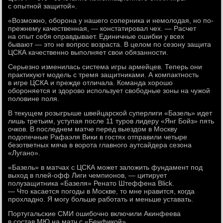
с опытной защитой».
«Возможно, оборона у нашего соперника и немолодая, но по-
прежнему качественная, — констатировал чех. — Расчет
на опыт себя оправдывает. Единичные ошибки у всех
бывают — это не вопрос возраста. В целом по сезону защита
ЦСКА качественно выполняет свои обязанности.
Серьезно изменилась система игры армейцев. Теперь они
практикуют модель с тремя защитниками. А компактность
в игре ЦСКА и прежде отличала. Команда хорошо
обороняется и здорово использует свободные зоны на чужой
половине поля.
В текущем розыгрыше швейцарской суперлиги «Базель» идет
лишь третьим, уступая после 11 туров лидеру «Янг Бойз» пять
очков. В последнем матче перед выездом в Москву
подопечные Рафаэля Вики в гостях отправили четыре
безответных мяча в ворота главного аутсайдера сезона
«Лугано».
«Базель» в матчах с ЦСКА может заложить фундамент под
выход в плей-офф Лиги чемпионов, — цитирует
полузащитника «Базеля» Ренато Штеффена Blick.
— Что касается погоды в Москве, то мне нравится, когда
прохладно. Я могу больше работать и меньше уставать.
Португальские СМИ ошибочно включили Акинфеева
в состав МЮ на матч с «Бенфикой»