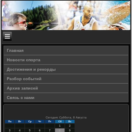
Главная
Новости спорта
Достижения и рекорды
Разбор событий
Архив записей
Связь с нами
Сегодня: Суббота, 8 Августа
Пн
Вт
Ср
Чт
Пт
Сб
Вс
1
2
3
4
5
6
7
8
9