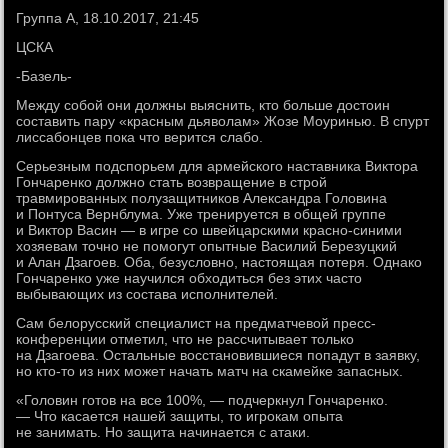
Группа A, 18.10.2017, 21:45
ЦСКА
-Базель-
Между собой они должны выяснить, кто больше достоин
составить пару «красным дьяволам» Жозе Моуринью. В спурт
лиссабонцев пока что верится слабо.
Серьезным подспорьем для армейского наставника Виктора
Гончаренко должно стать возвращение в строй
травмированных полузащитников Александра Головина
и Понтуса Вернблума. Уже тренируется в общей группе
и Виктор Васин — в игре со швейцарскими красно-синими
хозяевам точно не помогут опытные Василий Березуцкий
и Алан Дзагоев. Оба, безусловно, настоящая потеря. Однако
Гончаренко уже научился обходиться без этих часто
выбывающих из состава исполнителей.
Сам белорусский специалист на предматчевой пресс-
конференции отметил, что не рассчитывает только
на Дзагоева. Остальные восстановившиеся попадут в заявку,
но кто-то из них может начать матч на скамейке запасных.
«Головин готов на все 100%, — подчеркнул Гончаренко.
— Что касается нашей защиты, то игрокам опыта
не занимать. Но защита начинается с атаки.