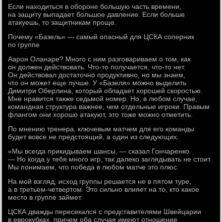
Если находиться в обороне большую часть времени,
на защиту выпадает большое давление. Если больше
атакуешь, то защитникам проще.
Почему «Базель» — самый опасный для ЦСКА соперник
по группе
Аарон Оланаре? Много с ним разговариваем о том, как
он должен действовать. Что-то получается, что-то нет.
Он действовал достаточно продуктивно, но мы знаем,
что он может еще лучше. У «Базеля» можно выделить
Димитри Оберлина, который обладает хорошей скоростью.
Мне нравится также седьмой номер. Но, в любом случае,
командная структура важнее, чем отдельные игроки. Правым
флангом они хорошо атакуют, это тоже можно отметить.
По мнению тренера, ключевым матчем для его команды
будет вовсе не предстоящий, а один из следующих.
«Мы всегда прикидываем шансы, — сказал Гончаренко.
— Но когда у тебя много игр, так далеко заглядывать не стоит.
Мы понимаем, что победа в любом матче это плюс.
На мой взгляд, исход группы решается не в пятом туре,
а в третьем-четвертом. Это сильно влияет на то, кто какое
место в группе займет.
ЦСКА дважды пересекался с представителями Швейцарии
в еврокубках, причем оба случая имеют отношение