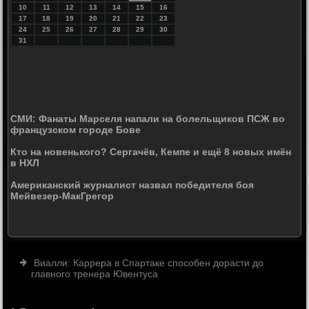
10
11
12
13
14
15
16
17
18
19
20
21
22
23
24
25
26
27
28
29
30
31
СМИ: Фанаты Марселя напали на болельщиков ПСЖ во
французском городе Бове
Кто на новенького? Сергачёв, Кемпе и ещё 8 новых имён
в НХЛ
Американский журналист назвал победителя боя
Мейвезер-МакГрегор
Виалли: Каррера в Спартаке способен дорасти до
главного тренера Ювентуса