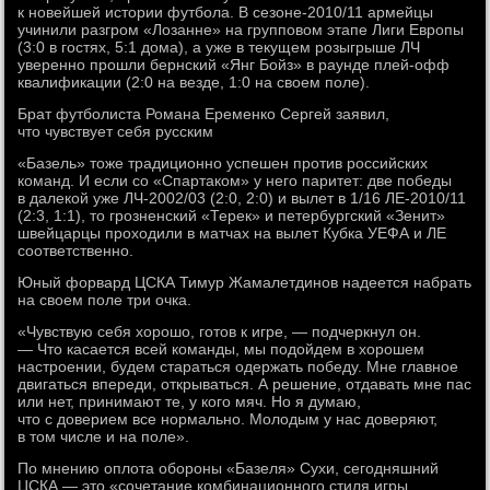
к новейшей истории футбола. В сезоне-2010/11 армейцы
учинили разгром «Лозанне» на групповом этапе Лиги Европы
(3:0 в гостях, 5:1 дома), а уже в текущем розыгрыше ЛЧ
уверенно прошли бернский «Янг Бойз» в раунде плей-офф
квалификации (2:0 на везде, 1:0 на своем поле).
Брат футболиста Романа Еременко Сергей заявил,
что чувствует себя русским
«Базель» тоже традиционно успешен против российских
команд. И если со «Спартаком» у него паритет: две победы
в далекой уже ЛЧ-2002/03 (2:0, 2:0) и вылет в 1/16 ЛЕ-2010/11
(2:3, 1:1), то грозненский «Терек» и петербургский «Зенит»
швейцарцы проходили в матчах на вылет Кубка УЕФА и ЛЕ
соответственно.
Юный форвард ЦСКА Тимур Жамалетдинов надеется набрать
на своем поле три очка.
«Чувствую себя хорошо, готов к игре, — подчеркнул он.
— Что касается всей команды, мы подойдем в хорошем
настроении, будем стараться одержать победу. Мне главное
двигаться впереди, открываться. А решение, отдавать мне пас
или нет, принимают те, у кого мяч. Но я думаю,
что с доверием все нормально. Молодым у нас доверяют,
в том числе и на поле».
По мнению оплота обороны «Базеля» Сухи, сегодняшний
ЦСКА — это «сочетание комбинационного стиля игры