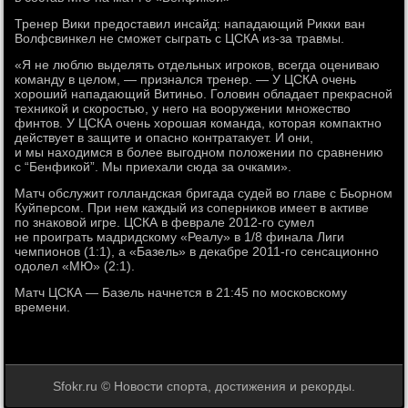
Тренер Вики предоставил инсайд: нападающий Рикки ван
Волфсвинкел не сможет сыграть с ЦСКА из-за травмы.
«Я не люблю выделять отдельных игроков, всегда оцениваю
команду в целом, — признался тренер. — У ЦСКА очень
хороший нападающий Витиньо. Головин обладает прекрасной
техникой и скоростью, у него на вооружении множество
финтов. У ЦСКА очень хорошая команда, которая компактно
действует в защите и опасно контратакует. И они,
и мы находимся в более выгодном положении по сравнению
с “Бенфикой”. Мы приехали сюда за очками».
Матч обслужит голландская бригада судей во главе с Бьорном
Куйперсом. При нем каждый из соперников имеет в активе
по знаковой игре. ЦСКА в феврале 2012-го сумел
не проиграть мадридскому «Реалу» в 1/8 финала Лиги
чемпионов (1:1), а «Базель» в декабре 2011-го сенсационно
одолел «МЮ» (2:1).
Матч ЦСКА — Базель начнется в 21:45 по московскому
времени.
Sfokr.ru © Новости спорта, достижения и рекорды.