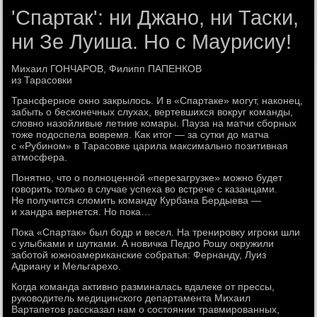
'Спартак': ни Джано, ни Таски,
ни Зе Луиша. Но с Маурисиу!
Михаил ГОНЧАРОВ, Филипп ПАПЕНКОВ
из Тарасовки
Трансферное окно закрылось. И в «Спартаке» могут, наконец,
забыть о бесконечных слухах, вертевшихся вокруг команды,
словно назойливые летние комары. Пауза на матчи сборных
тоже подоспела вовремя. Как итог — за сутки до матча
с «Рубином» в Тарасовке царила максимально позитивная
атмосфера.
Понятно, что о полноценной «перезагрузке» можно будет
говорить только в случае успеха во встрече с казанцами.
Не получится сломить команду Курбана Бердыева —
и хандра вернется. Но пока…
Пока «Спартак» был бодр и весел. На тренировку игроки шли
с улыбками и шутками. А новичка Педро Рошу окружили
заботой южноамериканские собратья: Фернанду, Луиз
Адриану и Мельгарехо.
Когда команда активно разминалась вдалеке от прессы,
руководитель медицинского департамента Михаил
Вартапетов рассказал нам о состоянии травмированных,