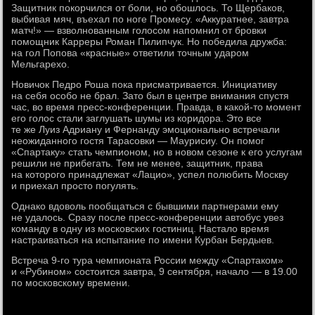
Защитник покорчился от боли, но обошлось. То Щербаков,
выбивая мяч, въехал по ноге Промесу. «Аккуратнее, завтра
матч!» — взволнованным голосом напомнил от бровки
помощник Карреры Роман Пилипчук. Но победила дружба:
на гол Попова «красные» ответили точным ударом
Мельгарехо.
Новичок Педро Роша пока присматривается. Инициативу
на себя особо не брал. Зато был в центре внимания спустя
час, во время пресс-конференции. Правда, в какой-то момент
его голос стали заглушать шумы из коридора. Это все
те же Луиз Адриану и Фернанду эмоционально встречали
неожиданного гостя Тарасовки — Маурисиу. Он помог
«Спартаку» стать чемпионом, но в новом сезоне к его услугам
решили не прибегать. Тем не менее, защитник, права
на которого принадлежат «Лацио», успел полюбить Москву
и приехал просто погулять.
Однако вдоволь пообщаться с бывшими партнерами ему
не удалось. Сразу после пресс-конференции автобус увез
команду в одну из московских гостиниц. Настало время
настраиваться на испытание по имени Курбан Бердыев.
Встреча 9-го тура чемпионата России между «Спартаком»
и «Рубином» состоится завтра, 9 сентября, начало — в 19.00
по московскому времени.