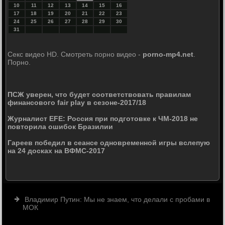
10
11
12
13
14
15
16
17
18
19
20
21
22
23
24
25
26
27
28
29
30
31
Секс видео HD. Смотреть порно видео -
porno-mp4.net
.
Порно.
ПСЖ уверен, что будет соответствовать правилам
финансового fair play в сезоне-2017/18
Журналист EFE: Россия при подготовке к ЧМ-2018 не
повторила ошибок Бразилии
Гареев победил в сеансе одновременной игры вслепую
на 24 досках на ВФМС-2017
Владимир Путин: Мы не знаем, что делали с пробами в
МОК