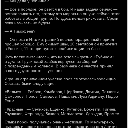
— Как дела у Зобнина?
— Все в порядке, он рвется в бой. И наша задача сейчас —
останавливать его, потому что морально он уже сейчас готов
работать в общей группе. Но здесь нельзя рисковать. Сроки
пока называть не будем.
— А Тимофеев?
— Он пока в Италии, ранний послеоперационный период
прошел хорошо. Ему снимут швы, 10 сентября он прилетит
в Россию, 11-го приступит к реабилитации на базе.
Чуть позже выяснилось, что не готов сыграть с «Рубином»
и Джано. Грузинский хавбек вернулся из сборной
с поврежденным коленом. В разминке он участие принял,
а вот в двусторонке — уже нет.
Игра на ограниченном участке поля смотрелась зрелищно.
Составы были следующие:
«Белые» — Ребров, Комбаров, Щербаков, Джикия, Петкович,
Самсонов, Попов, Самедов, Пашалич, Луиз Адриану, Педро
Роша.
«Красные» — Селихов, Ещенко, Кутепов, Боккетти, Тигиев,
Глушаков, Фернанду, Бакаев, Мельгарехо, Давыдов, Промес.
Стыки порой получались очень жесткими. То Мельгарехо,
пытаясь исправиться после потери, подкатился под Джикию.