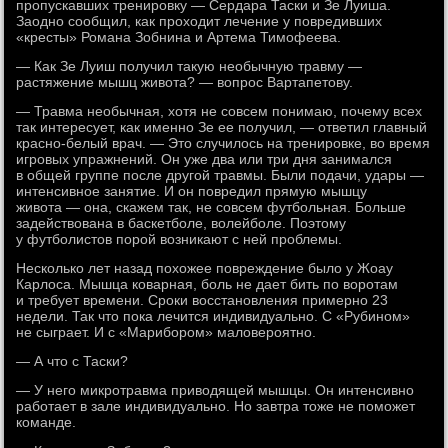
пропускавших тренировку — Сердара Таски и Зе Луиша.
Заодно сообщил, как проходит лечение у повредивших
«кресты» Романа Зобнина и Артема Тимофеева.
— Как Зе Луиш получил такую необычную травму —
растяжение мышц живота? — вопрос Вартапетову.
— Травма необычная, хотя не совсем понимаю, почему всех
так интересует, как именно Зе ее получил, — ответил главный
красно-белый врач. — Это случилось на тренировке, во время
игровых упражнений. Он уже два или три дня занимался
в общей группе после другой травмы. Были подачи, удары —
интенсивное занятие. И он повредил прямую мышцу
живота — она, скажем так, не совсем футбольная. Больше
задействована в баскетболе, волейболе. Поэтому
у футболистов порой возникают с ней проблемы.
Несколько лет назад похожее повреждение было у Жоау
Карлоса. Мышца коварная, боль не дает бить по воротам
и требует времени. Сроки восстановления примерно 23
недели. Так что пока лечится индивидуально. С «Рубином»
не сыграет. И с «Марибором» маловероятно.
— А что с Таски?
— У него микротравма приводящей мышцы. Он интенсивно
работает в зале индивидуально. Но завтра тоже не поможет
команде.