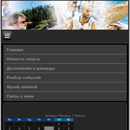
Главная
Новости спорта
Достижения и рекорды
Разбор событий
Архив записей
Связь с нами
Сегодня: Пятница, 7 Августа
Пн
Вт
Ср
Чт
Пт
Сб
Вс
1
2
3
4
5
6
7
8
9