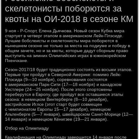
скелетонисты поборются за
квоты на ОИ-2018 в сезоне КМ
9 ноя - Р-Спорт, Елена Дьячкова. Новый сезон Кубка мира
стартует в четверг этапом в американском Лейк-Плэсиде.
Лучшие бобслеисты и скелетонисты мира поборются в
нынешнем сезоне не только за места на подиуме и победу в
общем зачете, но и за квоты, которые дадут сборным право
выступить на зимних Олимпийских играх в южнокорейском
Пхенчхане.
Сезон-2017/18 будет традиционно состоять из восьми этапов.
Первые три пройдут в Северной Америке: помимо Лейк-
Плэсида (9—10 ноября), соревнования состоятся
в американском Парк-Сити (17—18 ноября) и канадском
Уистлере (24—25 ноября). После этого спортсмены
переберутся в Европу, где пройдут все оставшиеся этапы
сезона: в немецком Винтерберге (8—10 декабря),
австрийском Иглсе (этот старт будет совмещен
с чемпионатом Европы 15—17 декабря), немецком
Альтенберге (5—7 января), швейцарском Санкт-Морице (12—
14 января) и немецком Кёнигзее (19—21 января).
Отбор на Олимпиаду
Квалификация на Олимпиаду завершится 14 января после