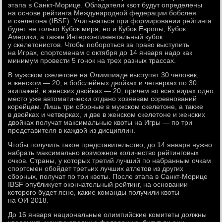
этапа в Санкт-Морице. Обладатели квот будут определены
на основе рейтинга Международной федерации бобслея
и скелетона (IBSF). Учитываться при формировании рейтинга
будет не только Кубок мира, но и Кубок Европы, Кубок
Америки, а также Интерконтинентальный кубок
у скелетонистов. Чтобы побороться за право выступить
на Играх, спортсменам с октября до 14 января надо как
минимум провести 5 гонок на трех разных трассах.
В мужском скелетоне на Олимпиаде выступят 30 человек,
в женском — 20, в бобслейных двойках и четверках по 30
экипажей, в женских двойках — 20, причем во всех видах одно
место уже автоматически отдано хозяевам соревнований
корейцам. Лишь три сборные в мужском скелетоне, а также
в двойках и четверках, и две в женском скелетоне и женских
двойках получат максимальные квоты на Игры — по три
представителя в каждой из дисциплин.
Чтобы получить такое представительство, до 14 января нужно
набрать максимально возможное количество рейтинговых
очков. Страны, у которых третий лучший по набранным очкам
спортсмен обойдет третьих лучших атлетов из других
сборных, получат по три квоты. После этапа в Санкт-Морице
IBSF опубликует окончательный рейтинг, на основании
которого будет ясно, какие команды получили квоты
на ОИ-2018.
До 16 января национальные олимпийские комитеты должны