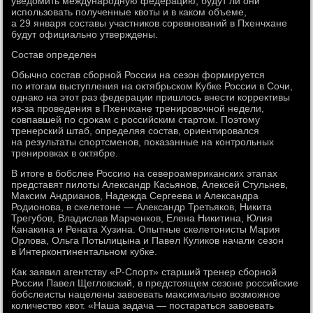
уведомить международную федерацию, будут ли они
использовать полученные квоты и в каком объеме,
а 29 января составы участников соревнований в Пхенчхане
будут официально утверждены.
Состав определен
Обычно состав сборной России на сезон формируется
по итогам выступления на октябрьском Кубке России в Сочи,
однако на этот раз федерации пришлось внести коррективы
из-за проведения в Пхенчхане тренировочной недели,
совпавшей по срокам с российским стартом. Поэтому
тренерский штаб, определяя состав, ориентировался
на результаты спортсменов, показанные на контрольных
тренировках в октябре.
В итоге в бобслее Россию на североамериканских этапах
представят пилоты Александр Касьянов, Алексей Стульнев,
Максим Андрианов, Надежда Сергеева и Александра
Родионова, в скелетоне — Александр Третьяков, Никита
Трегубов, Владислав Марченков, Елена Никитина, Юлия
Канакина и Рената Хузина. Опытные скелетонисты Мария
Орлова, Ольга Потылицына и Павел Куликов начали сезон
в Интерконтинентальном кубке.
Как заявил агентству «Р-Спорт» старший тренер сборной
России Павел Щегловский, в предстоящем сезоне российские
бобслеисты нацелены завоевать максимально возможное
количество квот. «Наша задача — постараться завоевать