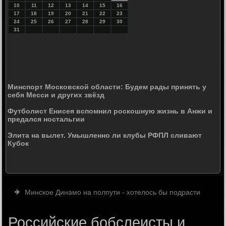
10
11
12
13
14
15
16
17
18
19
20
21
22
23
24
25
26
27
28
29
30
31
Минспорт Московской области: Будем рады принять у
себя Месси и других звёзд
Футболист Енисея вспомнил роскошную жизнь в Анжи и
предался ностальгии
Элита на вылет. Умышленно ли клубы РФПЛ сливают
Кубок
Минское Динамо на полпути - хотелось бы подрасти
Российские бобслеисты и