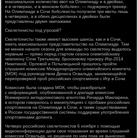
максимальное количество квот на Олимпиаду и в двойках,
и в четверках, и в женском бобслее», — подчеркнул тренер.
На Олимпиаде в Сочи бобслеисты получили три квоты лишь
в четверках, а в обеих дисциплинах в двойках были
представлены двумя экипажами.
Скелетонисты под угрозой?
Скелетонисты также имеют высокие шансы, как и в Сочи,
иметь максимальное представительство на Олимпиаде. Тем
не менее начало сезона для команды по скелетону выдалось
нервным — прямо перед стартом сезона олимпийскому
чемпиону Сочи Третьякову, бронзовому призеру Игр-2014
Никитиной, Орловой и Потылицыной пришлось пройти
слушания комиссии Международного олимпийского комитета
(МОК) под руководством Дениса Освальда, занимающейся
перепроверкой проб российских спортсменов с Игр в Сочи.
Комиссия была создана МОК, чтобы разобраться
с информацией, опубликованной в докладе комиссии
Всемирного антидопингового агентства Ричарда Макларена,
в котором говорилось о манипуляциях с пробами российских
спортсменов на Олимпиаде в Сочи, а также существовании
в России государственной системы поддержки употребления
спортсменами допинга.
Четверо российских скелетонистов 6 ноября с помощью
видеоконференции дали свои показания во время слушаний
комиссии Освальда, но решение по ним пока не вынесено.