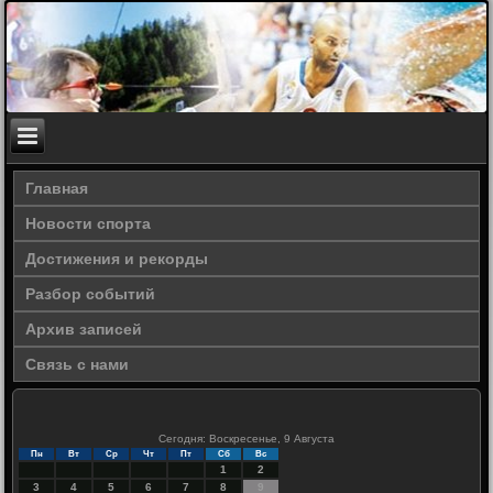
Главная
Новости спорта
Достижения и рекорды
Разбор событий
Архив записей
Связь с нами
Сегодня: Воскресенье, 9 Августа
Пн
Вт
Ср
Чт
Пт
Сб
Вс
1
2
3
4
5
6
7
8
9