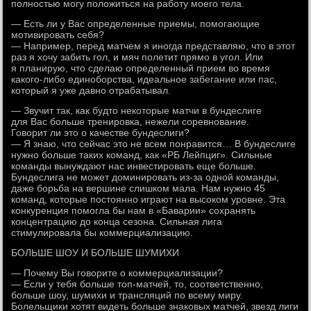
полностью могу положиться на работу моего тела.
— Есть ли у Вас определенные приемы, помогающие
мотивировать себя?
— Например, перед матчем я иногда представляю, что в этот
раз я хочу забить гол, и мяч полетит прямо в угол. Или
я планирую, что сделаю определенный прием во время
какого-либо единоборства, идеальное забегание или пас,
который я уже давно отрабатывал.
— Звучит так, как будто некоторые матчи в бундеслиге
для Вас больше тренировка, нежели соревнование.
Говорит ли это о качестве бундеслиги?
— Я знаю, что сейчас это не всем понравится… В бундеслиге
нужно больше таких команд, как «РБ Лейпциг». Сильные
команды вынуждают нас инвестировать еще больше.
Бундеслига не может доминировать из-за одной команды,
даже борьба на вершине слишком мала. Нам нужно 45
команд, которые постоянно играют на высоком уровне. Эта
конкуренция помогла бы нам в «Баварии» сохранять
концентрацию до конца сезона. Сильная лига
стимулировала бы коммерциализацию.
БОЛЬШЕ ШОУ И БОЛЬШЕ ШУМИХИ
— Почему Вы говорите о коммерциализации?
— Если у тебя больше топ-матчей, то, соответственно,
больше шоу, шумихи и трансляций по всему миру.
Болельщики хотят видеть больше знаковых матчей, звезд лиги