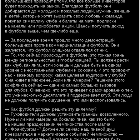
болельщиков приводит к тому, что все больше инвесторов
будет приходить на рынок. Благодаря футболу они
добираются до молодых и пожилых людей, мужчин, женщин
и детей, которые хотят выразить свою любовь к команде,
покупая символику клуба и билеты на матч, подписки
на каналы или приобретая акции. Шансы получить доход
в футболе выше, чем где-либо еще.
— За последнее время прошло много демонстраций
болельщиков против коммерциализации футбола. Они
жалуются, что футбол слишком отдалился от них.
— То, что сейчас происходит в футболе, это тонкая грань
между региональностью и глобализацией. Ты должен расти
как клуб, как лига, если хочешь и дальше быть на одном
уровне с иностранными клубами и союзами. И это проводит
нас к важному вопросу: какая целевая аудитория у клуба?
Она живет в Мюнхене, Азии или Америке? Решение этого
конфликта сейчас — один из самых больших вызовов
для клубов. Очевидно, что это приведет к разочарованию тех,
кто уже несколько десятилетий поддерживает клуб. Эти люди
не должны получить ощущение, что ими воспользовались.
— Как футбол должен решить эту дилемму?
— Руководители должны установить границы дозволенного.
Нужны ли нам камеры на бокалах пива, как это было
на нашем праздновании чемпионства после матча
с «Фрайбургом»? Должен ли сейчас наш пивной душ
превратиться в маркетинговое событие? Чемпионство —
очень эмоциональный момент, и он должен всегда быть