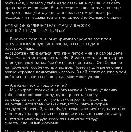
охотиться, и поэтому тебе надо стать еще лучше. И так это
продолжается дальше. В этом сезоне наша цель ясна: еще
ни один немецкий клуб не становился чемпионом 6 раз
подряд, и мы можем войти в историю. Это большой стимул.
БОЛЬШОЕ КОЛИЧЕСТВО ТОВАРИЩЕСКИХ
МАТЧЕЙ НЕ ИДЕТ НА ПОЛЬЗУ
— В начале сезона многие критики упрекали вас в том,
что у вас отсутствует мотивация, и вы выглядите
расстроенным.
— Я должен признаться, что этим летом мне на самом деле
было сложно мотивировать себя. Я уже несколько лет играю
в трехдневном ритме без больших перерывов. Это большое
напряжение, особенно для мозгов. Поэтому для меня очень
важна хорошая подготовка к сезону. В ней лежит основа моей
работы в течение сезона, когда мои мозги устают.
— А в Азии что-то пошло не так?
— Мы сыграли там очень много матчей. В таких условиях
тебе, как профессионалу, нужно решать: я хочу
выкладываться на полную в этих играх или работать
на оставшихся тренировках так, чтобы быть в форме
следующей весной, когда будут разыгрываться титулы сезона.
Я не могу тренировать свою выносливость и развивать силу
в течение сезона, для этого нет времени между
многочисленными матчами.
Мы, спортсмены, страдаем от постоянного перенапряжения.