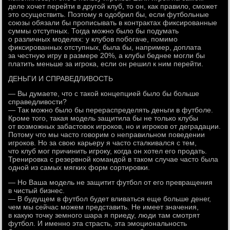
деле хочет перейти в другой клуб, то он, как правило, сможет
это осуществить. Поэтому я одобрил бы, если футбольные
союзы обязали бы прописывать в контрактах фиксированные
суммы отступных. Тогда можно было бы подумать
о различных моделях: у клубов побогаче, помимо
фиксированных отступных, была бы, например, доплата
за честную игру в размере 20%, а клубы беднее могли бы
платить меньше за игрока, если он решил к ним перейти.
ДЕНЬГИ И СПРАВЕДЛИВОСТЬ
— Вы думаете, что с такой концепцией было бы больше
справедливости?
— Так можно было бы перераспределять деньги в футболе.
Кроме того, такая модель защитила бы не только клубы
от возможных забастовок игроков, но и игроков от деградации.
Потому что мы часто говорим о неправильном поведении
игроков. Но за свою карьеру я часто сталкивался с тем,
что клуб мог причинить игроку, когда он хотел его продать.
Тренировка с резервной командой в таком случае часто была
одной из самых мягких форм сортировки.
— Но Ваша модель не защитит футбол от его превращения
в чистый бизнес.
— В будущем в футбол будет вливаться еще больше денег,
чем мы сейчас можем представить. Не имеет значения,
в какую точку земного шара я приеду, люди там смотрят
футбол. И именно эта страсть, эта эмоциональность