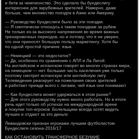
и битв за чемпионство. Это сделало бы бундеслигу
интереснее для зарубежных зрителей. Наверно, даже
больше, чем множество поездок в Азию или Америку.
— Руководство бундеслиги было за эти поездки.
— Я скептически отношусь к таким поездкам за рубеж.
Не только из-за высокого напряжения во время важных
тренировочных периодов, но и потому, что я не уверен,
что они приносят большую пользу маркетингу. Хотя бы
по одной простой причине: язык.
— Немецкий — это недостаток?
— Да, особенно по сравнению с АПЛ и Ла Лигой.
На английском и испанском говорят во многих странах мира,
на немецком — нет. Большая часть населения уже только
поэтому смотрит испанскую или английскую лигу.
Телевидение реагирует на пожелания своих зрителей
и работает прежде всего с лигами, чей язык они понимают.
— Как бундеслига может удержаться в этом рынке?
— Для этого руководству нужно много работать. Но в итоге
речь идет только об успехах на международной арене
и покупке топ-игроков. Болельщики всегда хотят видеть
лучших и отдают за это деньги.
Левандовски признан игроками лучшим футболистом
Бундеслиги сезона-2016/17
КАК ОСТАНОВИТЬ ТРАНСФЕРНОЕ БЕЗУМИЕ