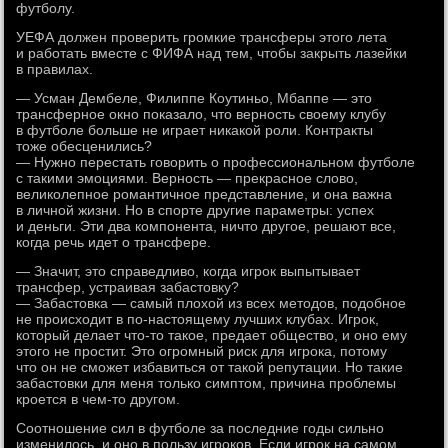
футболу.
УЕФА должен проверить громкие трансферы этого лета
и работать вместе с ФИФА над тем, чтобы закрыть лазейки
в правилах.
— Усман Дембеле, Филиппе Коутиньо, Мбаппе — это
трансферное окно показало, что верность своему клубу
в футболе больше не играет никакой роли. Контракты
тоже обесценились?
— Нужно перестать говорить о профессиональном футболе
с такими эмоциями. Верность — прекрасное слово,
великолепное романтичное представление, и она важна
в личной жизни. Но в спорте другие параметры: успех
и деньги. Эти два компонента, ничто другое, решают все,
когда речь идет о трансфере.
— Значит, это справедливо, когда игрок выпытывает
трансфер, устраивая забастовку?
— Забастовка — самый плохой из всех методов, подобное
не происходит в по-настоящему лучших клубах. Игрок,
который делает что-то такое, предает общество, и оно ему
этого не простит. Это огромный риск для игрока, потому
что он не сможет избавиться от такой репутации. Но такие
забастовки для меня только симптом, причина проблемы
кроется в чем-то другом.
Соотношение сил в футболе за последние годы сильно
изменилось, и оно в пользу игроков. Если игрок на самом