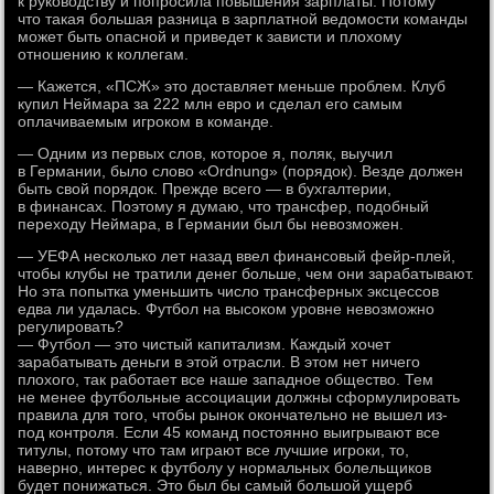
к руководству и попросила повышения зарплаты. Потому
что такая большая разница в зарплатной ведомости команды
может быть опасной и приведет к зависти и плохому
отношению к коллегам.
— Кажется, «ПСЖ» это доставляет меньше проблем. Клуб
купил Неймара за 222 млн евро и сделал его самым
оплачиваемым игроком в команде.
— Одним из первых слов, которое я, поляк, выучил
в Германии, было слово «Ordnung» (порядок). Везде должен
быть свой порядок. Прежде всего — в бухгалтерии,
в финансах. Поэтому я думаю, что трансфер, подобный
переходу Неймара, в Германии был бы невозможен.
— УЕФА несколько лет назад ввел финансовый фейр-плей,
чтобы клубы не тратили денег больше, чем они зарабатывают.
Но эта попытка уменьшить число трансферных эксцессов
едва ли удалась. Футбол на высоком уровне невозможно
регулировать?
— Футбол — это чистый капитализм. Каждый хочет
зарабатывать деньги в этой отрасли. В этом нет ничего
плохого, так работает все наше западное общество. Тем
не менее футбольные ассоциации должны сформулировать
правила для того, чтобы рынок окончательно не вышел из-
под контроля. Если 45 команд постоянно выигрывают все
титулы, потому что там играют все лучшие игроки, то,
наверно, интерес к футболу у нормальных болельщиков
будет понижаться. Это был бы самый большой ущерб