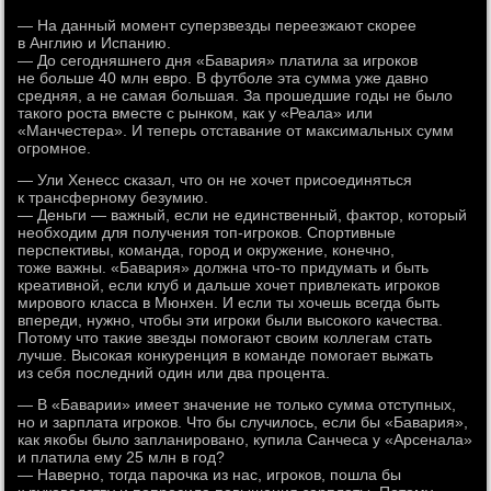
— На данный момент суперзвезды переезжают скорее
в Англию и Испанию.
— До сегодняшнего дня «Бавария» платила за игроков
не больше 40 млн евро. В футболе эта сумма уже давно
средняя, а не самая большая. За прошедшие годы не было
такого роста вместе с рынком, как у «Реала» или
«Манчестера». И теперь отставание от максимальных сумм
огромное.
— Ули Хенесс сказал, что он не хочет присоединяться
к трансферному безумию.
— Деньги — важный, если не единственный, фактор, который
необходим для получения топ-игроков. Спортивные
перспективы, команда, город и окружение, конечно,
тоже важны. «Бавария» должна что-то придумать и быть
креативной, если клуб и дальше хочет привлекать игроков
мирового класса в Мюнхен. И если ты хочешь всегда быть
впереди, нужно, чтобы эти игроки были высокого качества.
Потому что такие звезды помогают своим коллегам стать
лучше. Высокая конкуренция в команде помогает выжать
из себя последний один или два процента.
— В «Баварии» имеет значение не только сумма отступных,
но и зарплата игроков. Что бы случилось, если бы «Бавария»,
как якобы было запланировано, купила Санчеса у «Арсенала»
и платила ему 25 млн в год?
— Наверно, тогда парочка из нас, игроков, пошла бы