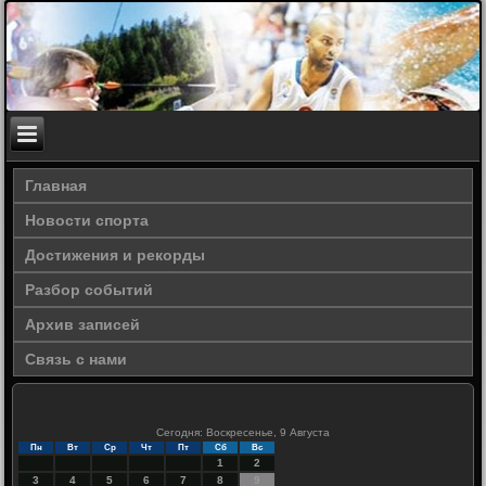
Главная
Новости спорта
Достижения и рекорды
Разбор событий
Архив записей
Связь с нами
Сегодня: Воскресенье, 9 Августа
Пн
Вт
Ср
Чт
Пт
Сб
Вс
1
2
3
4
5
6
7
8
9