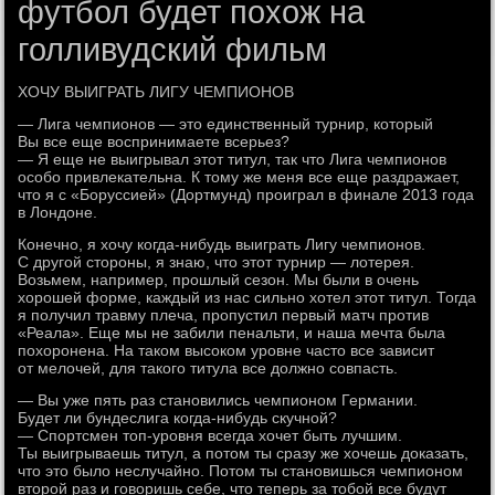
футбол будет похож на
голливудский фильм
ХОЧУ ВЫИГРАТЬ ЛИГУ ЧЕМПИОНОВ
— Лига чемпионов — это единственный турнир, который
Вы все еще воспринимаете всерьез?
— Я еще не выигрывал этот титул, так что Лига чемпионов
особо привлекательна. К тому же меня все еще раздражает,
что я с «Боруссией» (Дортмунд) проиграл в финале 2013 года
в Лондоне.
Конечно, я хочу когда-нибудь выиграть Лигу чемпионов.
С другой стороны, я знаю, что этот турнир — лотерея.
Возьмем, например, прошлый сезон. Мы были в очень
хорошей форме, каждый из нас сильно хотел этот титул. Тогда
я получил травму плеча, пропустил первый матч против
«Реала». Еще мы не забили пенальти, и наша мечта была
похоронена. На таком высоком уровне часто все зависит
от мелочей, для такого титула все должно совпасть.
— Вы уже пять раз становились чемпионом Германии.
Будет ли бундеслига когда-нибудь скучной?
— Спортсмен топ-уровня всегда хочет быть лучшим.
Ты выигрываешь титул, а потом ты сразу же хочешь доказать,
что это было неслучайно. Потом ты становишься чемпионом
второй раз и говоришь себе, что теперь за тобой все будут