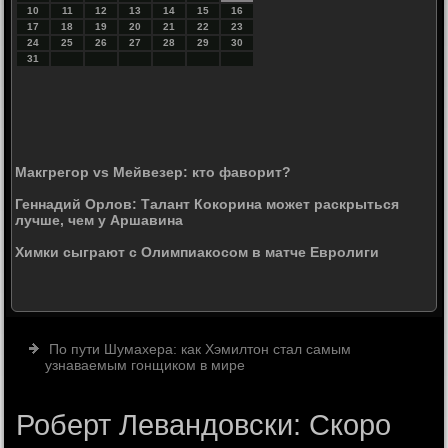
10
11
12
13
14
15
16
17
18
19
20
21
22
23
24
25
26
27
28
29
30
31
Макгрегор vs Мейвезер: кто фаворит?
Геннадий Орлов: Талант Кокорина может раскрыться
лучше, чем у Аршавина
Химки сыграют с Олимпиакосом в матче Евролиги
По пути Шумахера: как Хэмилтон стал самым
узнаваемым гонщиком в мире
Роберт Левандовски: Скоро