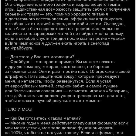
Это следствие плотного графика и возрастающего темпа
игры. Единственная возможность защитить себя от получения
серьезных травм — это, помимо хорошего питания
и достаточного восстановления, эффективная тренировка
в свободных от матчей периодах зимой и летом. Очевидно,
что в Азии я был сосредоточен на тренировках. Большое
количество товарищеских матчей не пойдет мне на пользу,
если в декабре спустя три дня после матча против «Реала»
в Лиге чемпионов я должен ехать играть в снегопад
во Фрайбурге.
— Для этого у Вас нет мотивации?
— Фрайбург — это просто пример. Вы можете назвать
и другую команду, которая, как правило, не борется
за чемпионство. Они играют против нас с 10 игроками в своей
штрафной. Пять защитников вокруг, которые преследуют
меня, и нет места, чтобы развернуться. Если я устал
от еврокубковых матчей, стадион забит, и самое лучшее
для болельщиков соперника — освистать игроков «Баварии»,
то я действительно должен упорно тренироваться для того,
чтобы показать лучший результат в этот момент.
ТЕЛО И МОЗГ
— Как Вы готовитесь к таким матчам?
— Многие годы у меня действует следующая формула: если
мои мозги устали, мое тело должно функционировать
на 100%, чтобы я не получил травму. Если я в форме, то я