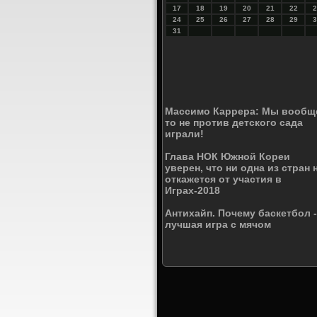
17
18
19
20
21
22
2
24
25
26
27
28
29
3
31
Массимо Каррера: Мы вообщ
то не против детского сада
играли!
Глава НОК Южной Кореи
уверен, что ни одна из стран 
откажется от участия в
Играх-2018
Антихайп. Почему баскетбол -
лучшая игра с мячом