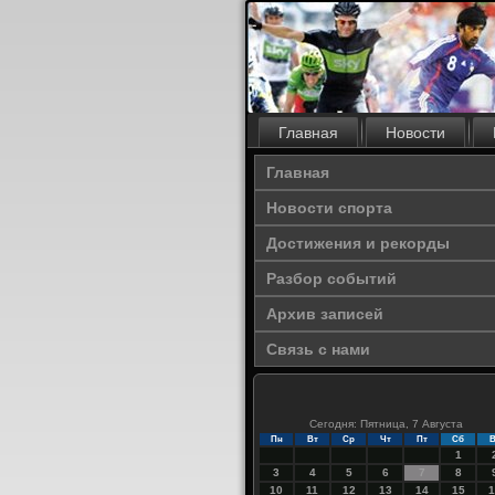
Главная
Новости
Главная
Новости спорта
Достижения и рекорды
Разбор событий
Архив записей
Связь с нами
Сегодня: Пятница, 7 Августа
Пн
Вт
Ср
Чт
Пт
Сб
В
1
3
4
5
6
7
8
10
11
12
13
14
15
1