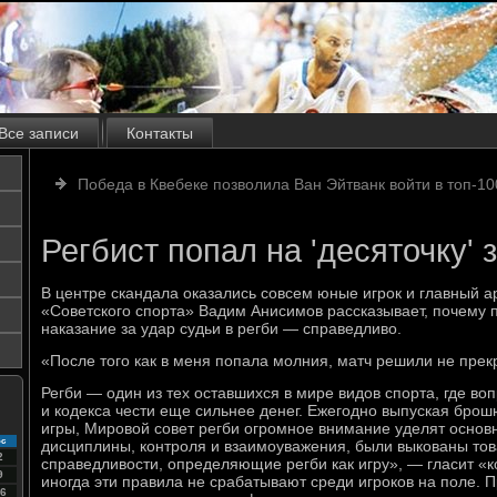
Все записи
Контакты
Победа в Квебеке позволила Ван Эйтванк войти в топ-1
Регбист попал на 'десяточку' 
В центре скандала оказались совсем юные игрок и главный а
«Советского спорта» Вадим Анисимов рассказывает, почему 
наказание за удар судьи в регби — справедливо.
«После того как в меня попала молния, матч решили не пре
Регби — один из тех оставшихся в мире видов спорта, где во
и кодекса чести еще сильнее денег. Ежегодно выпуская бро
игры, Мировой совет регби огромное внимание уделят осно
с
дисциплины, контроля и взаимоуважения, были выкованы тов
2
справедливости, определяющие регби как игру», — гласит «к
9
иногда эти правила не срабатывают среди игроков на поле.
6