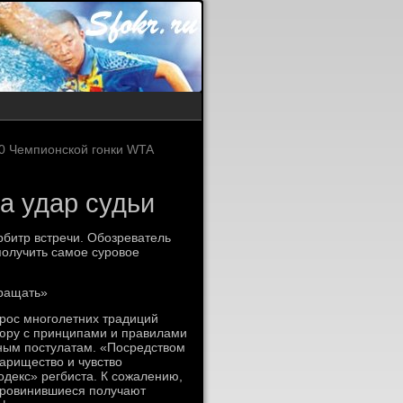
00 Чемпионской гонки WTA
за удар судьи
рбитр встречи. Обозреватель
получить самое суровое
кращать»
прос многолетних традиций
шюру с принципами и правилами
вным постулатам. «Посредством
арищество и чувство
одекс» регбиста. К сожалению,
 Провинившиеся получают