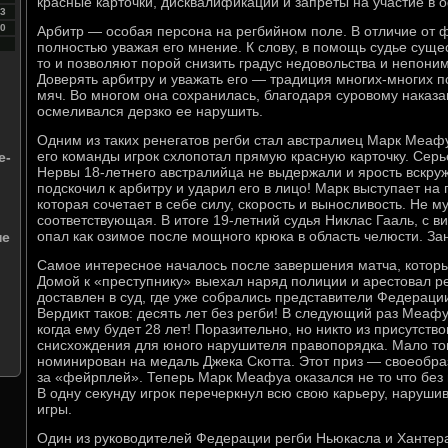
красные карточки, дисквалификации и запреты на участие в
3
0
Арбитр — особая персона на регбийном поле. В отличие от ф
полностью уважая его мнение. К слову, в помощь судье суще
то и позволяют порой снизить градус недовольства и непони
Доверять арбитру и уважать его — традиция многих-многих п
мяч. Во многом она сохранилась, благодаря суровому наказан
осмеливался дерзко ее нарушить.
Одним из таких ренегатов регби стал австралиец Марк Меаф
его команды игрок схлопотал прямую красную карточку. Серь
е-
Нервы 18-летнего австралийца не выдержали и ярость вскру
подскочил к арбитру и ударил его в лицо! Марк выступает на
которая сочетает в себе силу, скорость и выносливость. Не м
соответствующая. В итоге 19-летний судья Никлас Гааль, с в
опал как озимое после мощного крюка в область челюсти. За
не
Самое интересное началось после завершения матча, котор
Домой к «преступнику» выехал наряд полиции и арестовал ре
доставлен в суд, где уже собрались представители Федераци
Вердикт таков: десять лет без регби! В следующий раз Меаф
когда ему будет 28 лет! Поразительно, но никто из присутств
снисхождения для юного нарушителя правопорядка. Мало то
номинирован на медаль Джека Скотта. Этот приз — своеобра
за «фейрплей». Теперь Марк Меафуа оказался не то что без м
В одну секунду игрок перечеркнул всю свою карьеру, наруш
игры.
Один из руководителей Федерации регби Ньюкасла и Ханте