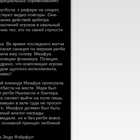
 официальных соревнованиях.
утбола, с рефери не спорят,
ствуют видео-повторы. Они-
мания действий арбитра.
околений игроков в овальный
ию тех, кто по своей глупости
уа. Во время последнего матча
езная санкция по меркам регби.
жила ему голову. Меафуа
 позиции фланкера. Позиция,
удрено, что комплекция игрока
идом щуплого интеллигента,
навес!
ый команда Меафуа проиграла.
гбиста на месте. Марк был
и регби Ньюкасла и Хантера.
уа сможет выйти на поле лишь,
овавших в зале суда не просил
го, Меафуа должен был быть
зный аналог награды
едали, но и без регби вовсе.
ив основной принцип любимой
ра Энди Фэйрфул