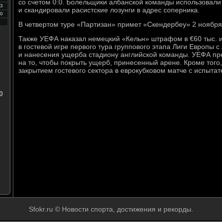
со счетом 0:0. Болельщики албанской команды использовали
3
и скандировали расистские лозунги в адрес соперника.
0
В четвертом туре «Партизан» примет «Скендербеу» 2 ноября
Также УЕФА наказал немецкий «Кельн» штрафом в €60 тыс. 
в гостевой игре первого тура группового этапа Лиги Европы 
и нанесения ущерба стадиону английской команды. УЕФА пр
на то, чтобы покрыть ущерб, принесенный арене. Кроме того
закрытием гостевого сектора в еврокубковом матче с испытат
0
Sfokr.ru © Новости спорта, достижения и рекорды.