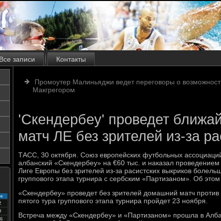
Все записи
Контакты
Промоутер Малиньяджи ведет переговоры о возможност
Макгрегором
'Скендербеу' проведет ближ
матч ЛЕ без зрителей из-за р
ТАСС, 30 октября. Союз европейских футбольных ассоциац
албанский «Скендербеу» на €60 тыс. и наказал проведение
Лиге Европы без зрителей из-за расистских выкриков болель
группового этапа турнира с сербским «Партизаном». Об это
«Скендербеу» проведет без зрителей домашний матч против 
с
пятого тура группового этапа турнира пройдет 23 ноября.
2
9
Встреча между «Скендербеу» и «Партизаном» прошла в Алба
6