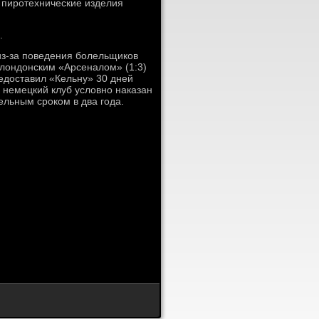
 пиротехнические изделия
.
из-за поведения болельщиков
с лондонским «Арсеналом» (1:3)
едоставил «Кельну» 30 дней
, немецкий клуб условно наказан
ельным сроком в два года.