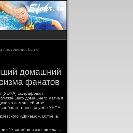
и проведения боя с
айший домашний
асизма фанатов
ий (УЕФА) оштрафовал
м ближайшего домашнего матча в
щиков в домашней игре
м сообщает пресс-служба УЕФА.
киевского «Динамо». Встреча
нии 19 октября и завершилась