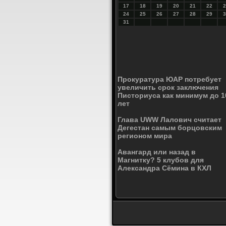
17
18
19
20
21
22
2
24
25
26
27
28
29
3
31
Прокуратура ЮАР потребует
увеличить срок заключения
Писториуса как минимум до 1
лет
Глава UWW Лалович считает
Дегестан самым борцовским
регионом мира
Авангард или назад в
Магнитку? 5 клубов для
Александра Сёмина в КХЛ