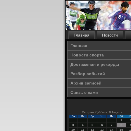
Главная
Новости
Главная
Новости спорта
Достижения и рекорды
Разбор событий
Архив записей
Связь с нами
Сегодня: Суббота, 8 Августа
Пн
Вт
Ср
Чт
Пт
Сб
В
1
3
4
5
6
7
8
10
11
12
13
14
15
1