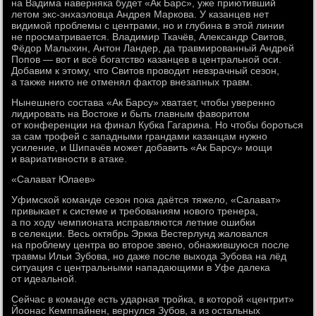
на Вадима наверняка будет «Ак Барс», уже приютивший
летом экс-энхаэловца Андрея Маркова. У казанцев нет
видимой проблемы с центрами, но и глубина в этой линии
не просматривается. Владимир Ткачёв, Александр Свитов,
Фёдор Малыхин, Антон Ландер, да травмированный Андрей
Попов — вот и всё богатство казанцев в центральной оси.
Добавим к этому, что Свитов проводит невзрачный сезон,
а также никто не отменял фактор внезапных травм.
Нынешнего состава «Ак Барсу» хватает, чтобы уверенно
лидировать на Востоке и быть главным фаворитом
от конференции на финал Кубка Гагарина. Но чтобы бороться
за сам трофей с западными грандами казанцам нужно
усиление, и Шипачёв может добавить «Ак Барсу» мощи
и вариативности в атаке.
«Салават Юлаев»
Уфимской команде сезон пока даётся тяжело, «Салават»
привыкает к системе и требованиям нового тренера,
а по ходу чемпионата исправляются летние ошибки
в селекции. Весь октябрь Эркка Вестерлунд жаловался
на проблему центра во второе звено, обнажившуюся после
травмы Ильи Зубова, но даже после выхода Зубова на лёд
ситуация с центральными нападающими в Уфе далека
от идеальной.
Сейчас в команде есть ударная тройка, в которой «центрит»
Йоонас Кемппайнен, вернулся Зубов, а из остальных