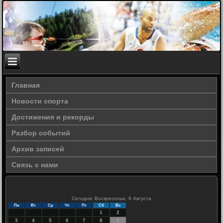
Главная
Новости спорта
Достижения и рекорды
Разбор событий
Архив записей
Связь с нами
Сегодня: Воскресенье, 9 Августа
Пн
Вт
Ср
Чт
Пт
Сб
Вс
1
2
3
4
5
6
7
8
9