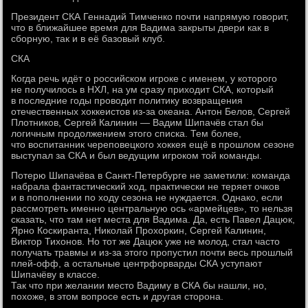
Президент СКА Геннадий Тимченко почти напрямую говорит,
что в ближайшее время для Вадима закрыты двери как в
сборную, так и в её базовый клуб.
СКА
Когда речь идёт о российском игроке с именем, у которого
не получилось в НХЛ, на ум сразу приходит СКА, который
в последние годы проводит политику возвращения
отечественных хоккеистов из-за океана. Антон Белов, Сергей
Плотников, Сергей Калинин — Вадим Шипачёв стал бы
логичным продолжением этого списка. Тем более,
что воспитанник череповецкого хоккея ещё в прошлом сезоне
выступал за СКА и был ведущим игроком той команды.
Потерю Шипачёва в Санкт-Петербурге не заметили: команда
набрала фантастический ход, практически не теряет очков
и в пополнении по ходу сезона не нуждается. Однако, если
рассмотреть именно центральную ось «армейцев», то нельзя
сказать, что там нет места для Вадима. Да, есть Павел Дацюк,
Ярно Коскиранта, Николай Прохоркин, Сергей Калинин,
Виктор Тихонов. Но тот же Дацюк уже не молод, стал часто
получать травмы и из-за этого пропустил почти весь прошлый
плей-офф, а остальные центрфорварды СКА уступают
Шипачёву в классе.
Так что при желании место Вадиму в СКА бы нашли, но,
похоже, в этом вопросе есть и другая сторона.