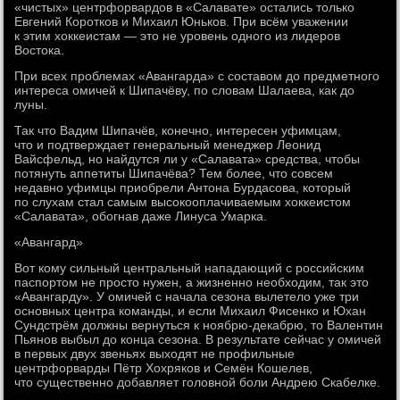
«чистых» центрфорвардов в «Салавате» остались только
Евгений Коротков и Михаил Юньков. При всём уважении
к этим хоккеистам — это не уровень одного из лидеров
Востока.
При всех проблемах «Авангарда» с составом до предметного
интереса омичей к Шипачёву, по словам Шалаева, как до
луны.
Так что Вадим Шипачёв, конечно, интересен уфимцам,
что и подтверждает генеральный менеджер Леонид
Вайсфельд, но найдутся ли у «Салавата» средства, чтобы
потянуть аппетиты Шипачёва? Тем более, что совсем
недавно уфимцы приобрели Антона Бурдасова, который
по слухам стал самым высокооплачиваемым хоккеистом
«Салавата», обогнав даже Линуса Умарка.
«Авангард»
Вот кому сильный центральный нападающий с российским
паспортом не просто нужен, а жизненно необходим, так это
«Авангарду». У омичей с начала сезона вылетело уже три
основных центра команды, и если Михаил Фисенко и Юхан
Сундстрём должны вернуться к ноябрю-декабрю, то Валентин
Пьянов выбыл до конца сезона. В результате сейчас у омичей
в первых двух звеньях выходят не профильные
центрфорварды Пётр Хохряков и Семён Кошелев,
что существенно добавляет головной боли Андрею Скабелке.