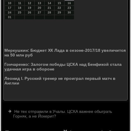
10
11
12
13
14
15
16
17
18
19
20
21
22
23
24
25
26
27
28
29
30
31
Меркушкин: Бюджет ХК Лада в сезоне-2017/18 увеличится
на 50 млн руб
Гончаренко: Залогом победы ЦСКА над Бенфикой стала
удачная игра в обороне
Леонид I. Русский тренер не проиграл первый матч в
Англии
Не тех отправили в Учалы. ЦСКА важнее обыграть
Горняк, а не Йокерит?