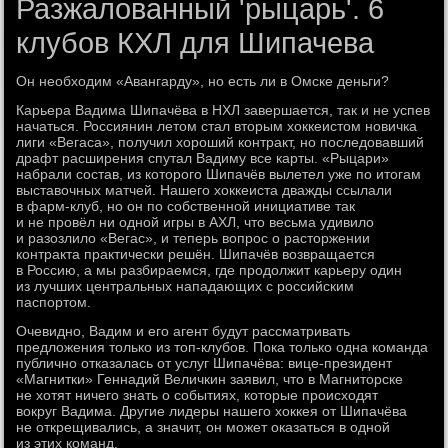
Разжалованный 'рыцарь'. 6
клубов КХЛ для Шипачева
Он необходим «Авангарду», но есть ли в Омске деньги?
Карьера Вадима Шипачёва в НХЛ завершается, так и не успев
начаться. Россиянин летом стал вторым хоккеистом новичка
лиги «Вегаса», получил хороший контракт, но последовавший
драфт расширения спутал Вадиму все карты. «Рыцари»
набрали состав, из которого Шипачёв вылетел уже по итогам
выставочных матчей. Нашего хоккеиста дважды ссылали
в фарм-клуб, но он по собственной инициативе так
и не провёл ни одной игры в АХЛ, что весьма удивило
и разозлило «Вегас», и теперь вопрос о расторжении
контракта практически решён. Шипачёв возвращается
в Россию, а мы разбираемся, где продолжит карьеру один
из лучших центральных нападающих с российским
паспортом.
Очевидно, Вадим и его агент будут рассматривать
предложения только из топ-клубов. Пока только одна команда
публично отказалась от услуг Шипачёва: вице-президент
«Магнитки» Геннадий Величкин заявил, что в Магниторске
не хотят ничего знать о событиях, которые происходят
вокруг Вадима. Другие лидеры нашего хоккея от Шипачёва
не открещивались, а значит, он может оказаться в одной
из этих команд.