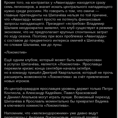
Кроме того, на контрактах у «Авангарда» находится сразу
семь легионеров, а значит искать центрального нападающего
нужно среди россиян. Но говорить о том, что омичи —
главные претенденты на Шипачёва нельзя по той причине,
что «Авангард» может просто не потянуть финансовые
запросы нападающего. Президент «ястребов» Владимир
Шалаев неоднократно заявлял, что клуб существует в режиме
экономии, что не предполагает крупных спонтанных затрат
по ходу сезона. Поэтому при всех проблемах «Авангарда»
с составом до предметного интереса омичей к Шипачёву,
по словам Шалаева, как до луны.
«Локомотив»
Ещё одним клубом, который может быть заинтересован
в услугах Шипачёва, является «Локомотив». Ярославцы
пережили кризис конца сентября-начала октября,
но в команду пришёл Дмитрий Квартальнов, который не прочь
расширить возможности «Локомотива» за счёт привлечения
новых игроков.
Из центрфорвардов ярославцев уровень держит только Петри
Контиола, а Александр Кадейкин, Павел Красковский
и Даниил Апальков могут играть лучше. Возможный переход
Шипачёва в Ярославль моментально бы превратил Вадима
в ключевого хоккеиста «Локомотива».
Напомним, что «железнодорожники» уже давно ведут
переговоры с Андреем Локтионовым, который провёл