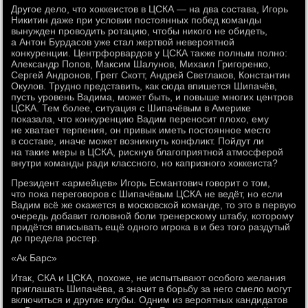
Другое дело, что хоккеистов в ЦСКА — на два состава, Игорь
Никитин даже при условии постоянных побед команды
вынужден проводить ротацию, чтобы никого не обидеть,
а Антон Бурдасов уже стал жертвой невероятной
конкуренции. Центрфорвардов у ЦСКА также полным полно:
Александр Попов, Максим Шалунов, Михаил Григоренко,
Сергей Андронов, Грегг Скотт, Андрей Светлаков, Константин
Окулов. Трудно представить, как сюда впишется Шипачёв,
пусть уровень Вадима, может быть, и повыше многих центров
ЦСКА. Тем более, ситуация с Шипачёвым в Америке
показала, что конкуренцию Вадим переносит плохо, ему
не хватает терпения, он привык иметь постоянное место
в составе, иначе может возникнуть конфликт. Пойдут ли
на такие меры в ЦСКА, рискнув благоприятной атмосферой
внутри команды ради классного, но капризного хоккеиста?
Президент «армейцев» Игорь Есмантович говорит о том,
что пока переговоров с Шипачёвым ЦСКА не ведёт, но если
Вадим всё же окажется в московской команде, то это в первую
очередь добавит головной боли тренерскому штабу, которому
придётся вписывать ещё одного игрока в и без того раздутый
до предела ростер.
«Ак Барс»
Итак, СКА и ЦСКА, похоже, не испытывают особого желания
приглашать Шипачёва, а значит в борьбу за него смело могут
включиться и другие клубы. Одним из вероятных кандидатов