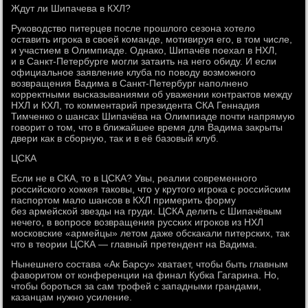
Ждут ли Шипачева в КХЛ?
Руководство питерцев после прошлого сезона хотело
оставить игрока в своей команде, мотивируя его, в том числе,
и участием в Олимпиаде. Однако, Шипачёв поехал в НХЛ,
и в Санкт-Петербурге могли затаить на него обиду. И если
официальное заявление клуба по поводу возможного
возвращения Вадима в Санкт-Петербург наполнено
корректными высказываниями об уважении контрактов между
НХЛ и КХЛ, то комментарий президента СКА Геннадия
Тимченко о шансах Шипачёва на Олимпиаде почти напрямую
говорит о том, что в ближайшее время для Вадима закрыты
двери как в сборную, так и в её базовый клуб.
ЦСКА
Если не в СКА, то в ЦСКА? Увы, реалии современного
российского хоккея таковы, что у крутого игрока с российским
паспортом мало шансов в КХЛ примерить форму
без армейской звезды на груди. ЦСКА делить с Шипачёвым
нечего, в вопросе возвращения русских игроков из НХЛ
московские «армейцы» летом даже обскакали питерских, так
что в теории ЦСКА — главный претендент на Вадима.
Нынешнего состава «Ак Барсу» хватает, чтобы быть главным
фаворитом от конференции на финал Кубка Гагарина. Но,
чтобы бороться за сам трофей с западными грандами,
казанцам нужно усиление.