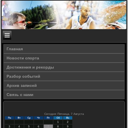
Главная
Новости спорта
Достижения и рекорды
Разбор событий
Архив записей
Связь с нами
Сегодня: Пятница, 7 Августа
Пн
Вт
Ср
Чт
Пт
Сб
Вс
1
2
3
4
5
6
7
8
9