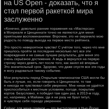
на US Open - доказать, что я
стал первой ракеткой мира
заслуженно
«Конечно, довольно ранние поражения на «Мастерсах»
в Монреале и Цинциннати точно не являются для меня
приятными воспоминаниями. Впрочем, это не омрачило мою
радость по поводу выхода на первое место рейтинга.
Это просто невероятное чувство! С учётом того, через что мне
пришлось пройти за последние несколько лет, все эти
повреждения и не самые лучшие результаты, для меня это
очень серьёзное достижение. А ведь я вернулся на первую
строчку через девять лет после того, как занял её впервые
Это значительный срок. Здорово, что даже спустя все эти годы
я могу радоваться такому событию.
Мои результаты перед Открытым чемпионатом США могли бы
быть и лучше, но, если говорить о Цинциннати, то там
я никогда не чувствовал себя уверенно. Мне никак не удаётся
приспособиться к местным условиям, погоде, покрытию
кортов. Безусловно, я победил там один раз, в 2013-м году,
но, например, в Майами, где я ни разу не брал титул,
я чувствую себя гораздо увереннее.
Сейчас для меня главное — это выступление в Нью-Йорке.