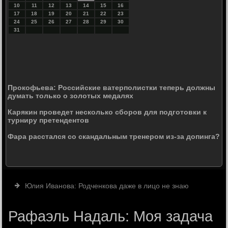
10
11
12
13
14
15
16
17
18
19
20
21
22
23
24
25
26
27
28
29
30
31
Прокофьева: Российские ватерполистки теперь должны
думать только о золотых медалях
Карякин проведет несколько сборов для подготовки к
турниру претендентов
Фара расстался со скандальным тренером из-за допинга?
Юлия Иванова: Родченкова даже в лицо не знаю
Рафаэль Надаль: Моя задача