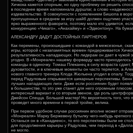
Хичкока кажется спорным, но одну проблему он решить спос
в последнее время напоминала дуршлаг, а слово «надежност
издевательство. В совокупности с появлением Бишопа в воро
пропущенных в среднем за игру шайб должен ощутимо упаст
ярко выраженного фаворита, поэтому мало кто удивится, есл
конкуренцию «Чикаго», «Анахайму» и «Эдмонтону». На бумаге
АЛЕКСАНДРУ ДАДУТ ДОСТОЙНЫХ ПАРТНЕРОВ
Как перемены, произошедшие с командой в межсезонье, ска
игры, которой с незапамятных времен придерживается Хичкок
результативность нападающих. Но лидерам он дает в чужой з
угодно. В «Монреале» нашему форварду часто приходилось 
команды в одиночку. Томаш Плеканец в силу возраста сдает, 
духовитости, и в ключевые моменты он часто теряется, а Ал
нового главного тренера Клода Жюльена угодил в опалу. Тогд
перед Радуловым открываются шикарные перспективы. Бенн и
лучших нападающих лиги. Даже если россиянин будет появля
в большинстве, то это уже станет для него огромным плюсом.
интересный вариант и со вторым звеном, где роль центрфо
Джейсон Спецца. Большой мастер! Но вероятность того, что 
проведет много времени в первой тройке, велика.
При первом удобном случае россиянин вполне может отправ
«Монреаля» Марку Бержевену бутылку чего-нибудь крепкого и
Останься он в «Канадиенс», то его перспективы были не сто
для продолжения карьеры у Радулова, чем переход в «Даллас
не могло.