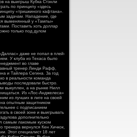
ов на выигрыш Кубка Стэнли
рать по принципу «здесь
принципу «тришкиного кафтана».
ым задачам. Нападение, где
ется выменянный у «Тампы»
тами. Поставить хоть доллар
ожно только под дулом
«Даллас» даже не попал в плей-
ем. У клуба из Техаса было
енеджмент во главе
авный тренер Линди Рафф,
нна и Тайлера Сегина. За год
ко в реальности команда
Выводы последовали быстро.
ми выкуплен, а на рынке Нилл
схищаться. Из «Лос-Анджелеса»
ним из лучших в лиге на своей
лена опытным защитником
тельнее с подписанием
гать в своей зоне и выигрывать
 Радулова дополнительно
был самым лакомым куском
го тренера вернулся Кен Хичкок,
ии. Этот специалист 18 лет
уба Кубок Стэнли. Выбор