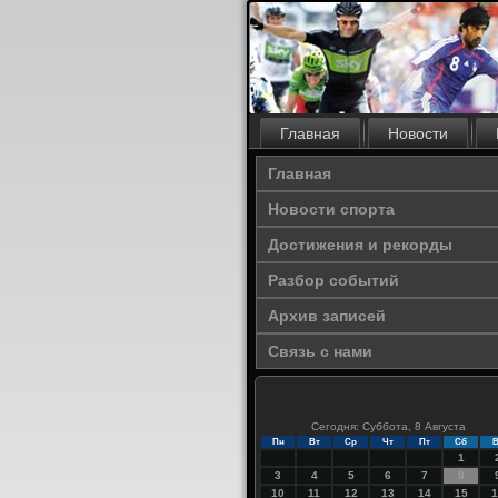
Главная
Новости
Главная
Новости спорта
Достижения и рекорды
Разбор событий
Архив записей
Связь с нами
Сегодня: Суббота, 8 Августа
Пн
Вт
Ср
Чт
Пт
Сб
В
1
3
4
5
6
7
8
10
11
12
13
14
15
1