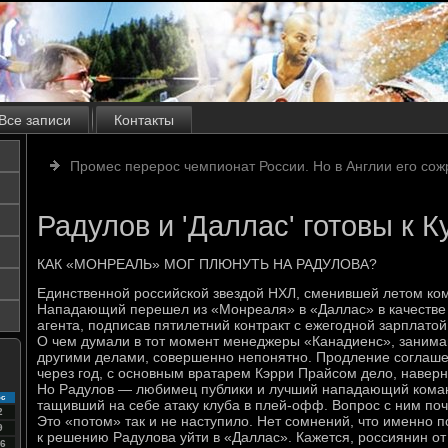
Все записи
Контакты
Промес перерос чемпионат России. Но в Англии его сож
Радулов и 'Даллас' готовы к 
КАК «МОНРЕАЛЬ» МОГ ПЛЮНУТЬ НА РАДУЛОВА?
Единственной российской звездой НХЛ, сменившей летом ком
Нападающий перешел из «Монреаля» в «Даллас» в качестве
агента, подписав пятилетний контракт с ежегодной зарплатой
О чем думали в тот момент менеджеры «Канадиенс», занима
другими делами, совершенно непонятно. Продление соглаше
через год, с основным вратарем Кэрри Прайсом дело, наверн
Но Радулов — любимец публики и лучший нападающий коман
с
тащивший на себе атаку клуба в плей-офф. Вопрос с ним поч
2
Это «потом» так и не наступило. Нет сомнений, что именно
9
к решению Радулова уйти в «Даллас». Кажется, россиянин от
6