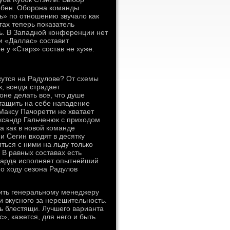
обен. Оборона команды
ь» по отношению звучало как
тах теперь показатель
ь. В Западной конференции нет
и «Даллас» составит
 у «Старз» состав не хуже.
жутся на Радулове? От схемы
, всегда страдает
оне делать все, что душе
тащить на себе нападение
Максу Пачоретти не хватает
ександр Гальченюк с приходом
а как в новой команде
 Сегин входят в десятку
ться с ними на льду только
 В равных составах есть
рварда исполняет опытнейший
по ходу сезона Радулов
ить генеральному менеджеру
 вкусного за нерешительность.
ль блестящи. Лучшего варианта
», кажется, для него и быть