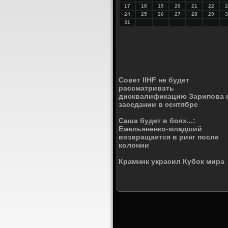
17
18
19
20
21
22
2
24
25
26
27
28
29
3
31
Совет IIHF не будет
рассматривать
дисквалификацию Зарипова 
заседании в сентябре
Саша будет в боях...:
Емельяненко-младший
возвращается в ринг после
колонии
Крамник украсил Кубок мира