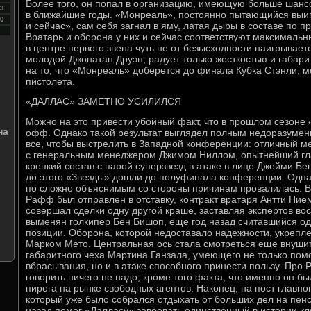
Более того, он попал в организацию, имеющую больше шанс
3
в ближайшие годы. «Монреаль», постоянно пытающийся выиг
0
и сейчас», сам себя загнал в яму, латая дыры в составе по 
Вратарь и оборона у них и сейчас соответствуют максимальн
в центре первого звена чуть не от безысходности наигрыва
молодой Джонатан Друэн, радует только жесткостью и габари
на то, что «Монреаль» доберется до финала Кубка Стэнли, м
пистолета.
«ДАЛЛАС» ЗАМЕТНО УСИЛИЛСЯ
Можно на это привести убойный факт, что в прошлом сезоне 
на
офф. Однако такой результат выглядел полным недоразумени
все, чтобы выстрелить в Западной конференции: отличный м
с генеральным менеджером Джимом Ниллом, опытнейший гл
крепкий состав с парой суперзвезд в атаке в лице Джейми Бе
до этого «Звезды» дошли до полуфинала конференции. Одна
по сложно объяснимым со стороны причинам провалилась. 
Рафф был отправлен в отставку, контракт вратаря Антти Ние
совершал сделки одну другой краше, заставляя экспертов во
выменян голкипер Бен Бишоп, еще год назад считавшийся од
позиции. Оборона, которой недоставало надежности, укреп
Марком Мето. Центральная ось стала смотреться еще внуши
габаритного чеха Мартина Ганзала, умеющего не только помо
вбрасывания, но и в атаке способного принести пользу. Про
говорить ничего не надо, кроме того факта, что именно он 
пирога на рынке свободных агентов. Наконец, на пост главно
который уже было собрался отдыхать от больших дел на пенс
назад помог «Далласу» завоевать единственный в истории кл