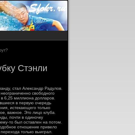
рут?
Кубку Стэнли
анду, стал Александр Радулов.
 неограниченно свободного
 в 6,25 миллиона долларов.
вшиеся в первую очередь
ния, истекающего только
ое, важное. Это лицо клуба.
ды, почти в одиночку
ему-то был оставлен на потом.
 подобное отношение привело
 перехода только выиграл.