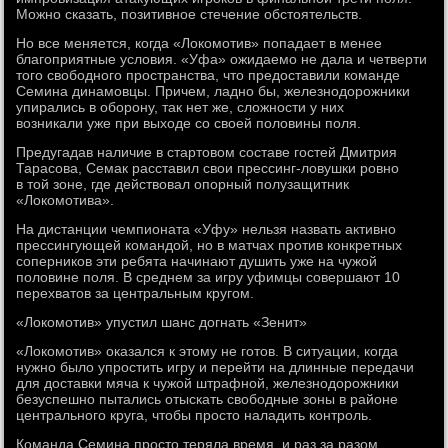
Можно сказать, позитивное стечение обстоятельств.
Но все меняется, когда «Локомотив» попадает в менее
благоприятные условия. «Уфа» ожидаемо не дала и четверти
того свободного пространства, что предоставили команде
Семина динамовцы. Причем, ладно бы, железнодорожники
упирались в оборону, так нет же, сложности у них
возникали уже при выходе со своей половины поля.
Предугадав наличие в стартовом составе гостей Дмитрия
Тарасова, Семак расставил свои прессинг-ловушки ровно
в той зоне, где действовал опорный полузащитник
«Локомотива».
На дистанции чемпионата «Уфу» нельзя назвать активно
прессингующей командой, но в матчах против конкретных
соперников эти ребята начинают душить уже на чужой
половине поля. В среднем за игру уфимцы совершают 10
перехватов за центральным кругом.
«Локомотив» упустил шанс догнать «Зенит»
«Локомотив» оказался к этому не готов. В ситуации, когда
нужно было упростить игру и перейти на длинные передачи
для доставки мяча к чужой штрафной, железнодорожники
безуспешно пытались отыскать свободные зоны в районе
центрального круга, чтобы просто наладить контроль.
Команда Семина просто теряла время, и раз за разом