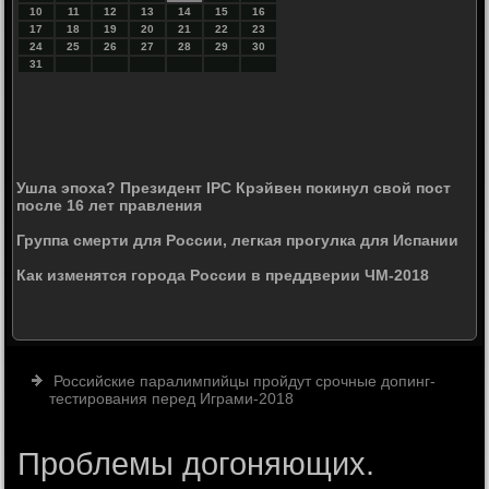
10
11
12
13
14
15
16
17
18
19
20
21
22
23
24
25
26
27
28
29
30
31
Ушла эпоха? Президент IPC Крэйвен покинул свой пост
после 16 лет правления
Группа смерти для России, легкая прогулка для Испании
Как изменятся города России в преддверии ЧМ-2018
Российские паралимпийцы пройдут срочные допинг-
тестирования перед Играми-2018
Проблемы догоняющих.