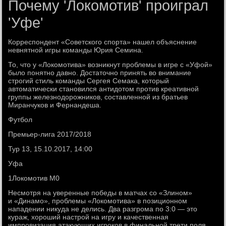
Почему 'Локомотив' проиграл
'Уфе'
Корреспондент «Советского спорта» нашел объяснение
невнятной игры команды Юрия Семина.
То, что у «Локомотива» возникнут проблемы в игре с «Уфой»
было понятно давно. Достаточно принять во внимание
строгий стиль команды Сергея Семака, который
автоматически становился антидотом против креативной
группы железнодорожников, составленной из братьев
Миранчуков и Фернандеша.
Футбол
Премьер-лига 2017/2018
Тур 13, 15.10.2017, 14:00
Уфа
1Локомотив М0
Несмотря на уверенные победы в матчах со «Злином»
и «Динамо», проблемы «Локомотива» в позиционном
нападении никуда не делись. Два разгрома по 3:0 — это
кураж, хороший настрой на игру и качественная
импровизация атакующих игроков в финальной трети поля.