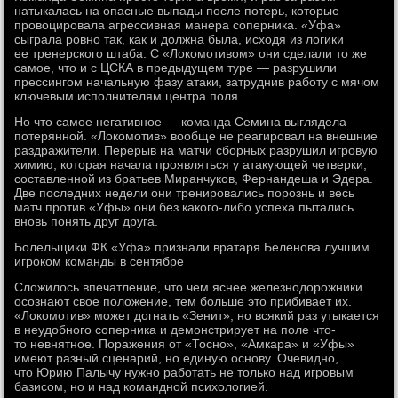
натыкалась на опасные выпады после потерь, которые
провоцировала агрессивная манера соперника. «Уфа»
сыграла ровно так, как и должна была, исходя из логики
ее тренерского штаба. С «Локомотивом» они сделали то же
самое, что и с ЦСКА в предыдущем туре — разрушили
прессингом начальную фазу атаки, затруднив работу с мячом
ключевым исполнителям центра поля.
Но что самое негативное — команда Семина выглядела
потерянной. «Локомотив» вообще не реагировал на внешние
раздражители. Перерыв на матчи сборных разрушил игровую
химию, которая начала проявляться у атакующей четверки,
составленной из братьев Миранчуков, Фернандеша и Эдера.
Две последних недели они тренировались порознь и весь
матч против «Уфы» они без какого-либо успеха пытались
вновь понять друг друга.
Болельщики ФК «Уфа» признали вратаря Беленова лучшим
игроком команды в сентябре
Сложилось впечатление, что чем яснее железнодорожники
осознают свое положение, тем больше это прибивает их.
«Локомотив» может догнать «Зенит», но всякий раз утыкается
в неудобного соперника и демонстрирует на поле что-
то невнятное. Поражения от «Тосно», «Амкара» и «Уфы»
имеют разный сценарий, но единую основу. Очевидно,
что Юрию Палычу нужно работать не только над игровым
базисом, но и над командной психологией.