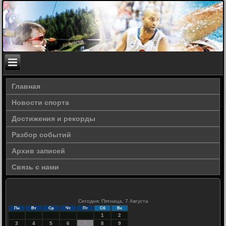
Главная
Новости спорта
Достижения и рекорды
Разбор событий
Архив записей
Связь с нами
Сегодня: Пятница, 7 Августа
Пн
Вт
Ср
Чт
Пт
Сб
Вс
1
2
3
4
5
6
7
8
9