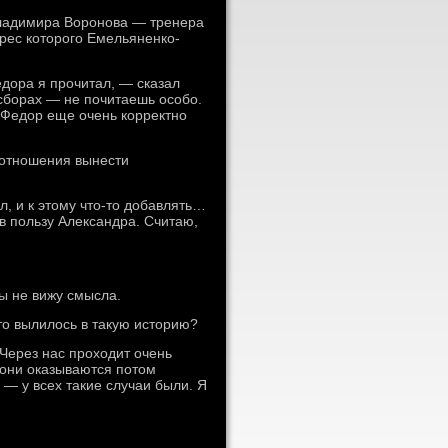
ладимира Воронова — тренера
дрес которого Емельяненко-
дора я прочитал, — сказал
 сборах — не почитаешь особо.
 Федор еще очень корректно
 отношения вынести
ил, и к этому что-то добавлять…
в пользу Александра. Считаю,
ы не вижу смысла.
то вылилось в такую историю?
 Через нас проходит очень
а они оказываются потом
 — у всех такие случаи были. Я