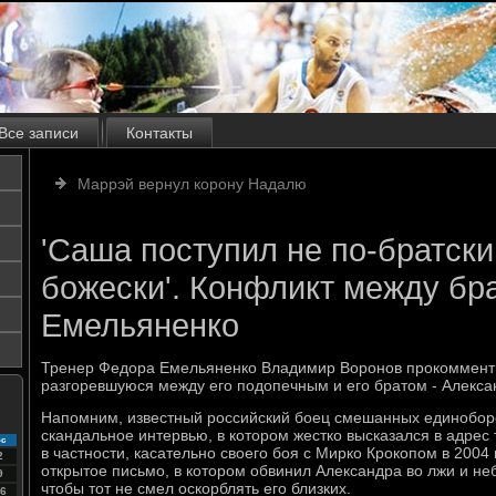
Все записи
Контакты
Маррэй вернул корону Надалю
'Саша поступил не по-братски 
божески'. Конфликт между бр
Емельяненко
Тренер Федора Емельяненко Владимир Воронов прокоммент
разгоревшуюся между его подопечным и его братом - Алекс
Напомним, известный российский боец смешанных единобор
скандальное интервью, в котором жестко высказался в адрес
с
в частности, касательно своего боя с Мирко Крокопом в 2004 
2
открытое письмо, в котором обвинил Александра во лжи и не
9
чтобы тот не смел оскорблять его близких.
6