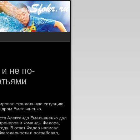
и не по-
атьями
ировал скандальную ситуацию,
андром Емельяненко.
ств Александр Емельяненко дал
 тренеров и команды Федора,
году. В ответ Федор написал
благодарности и потребовал,