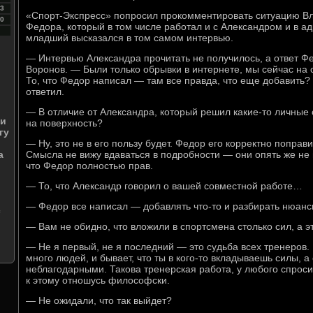
3
«Спорт-Экспресс» попросил прокомментировать ситуацию В
0
Федора, который в том числе работал и с Александром и в а
младший высказался в том самом интервью.
— Интервью Александра прочитать не получилось, а ответ Фе
Воронов. — Были только обрывки в интернете, мы сейчас на
То, что Федор написал — там все правда, что еще добавить?
ответил.
— В отличие от Александра, который решил какие-то личные
 и
на поверхность?
гу
— Ну, это не в его пользу будет. Федор его корректно поправ
а
Смысла не вижу вдаваться в подробности — они опять же не 
что Федор полностью прав.
— То, что Александр говорил о вашей совместной работе…
— Федор все написал — добавлять что-то и разбирать нюанс
с
— Вам не обидно, что вложили в спортсмена столько сил, а э
— Не я первый, не я последний — это судьба всех тренеров.
много людей, и бывает, что ты в кого-то вкладываешь силы, 
неблагодарными. Такова тренерская работа, у любого спроси
к этому отношусь философски.
— Не ожидали, что так выйдет?