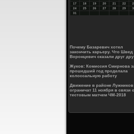
17
18
19
20
21
22
2
24
25
26
27
28
29
3
31
Почему Базаревич хотел
закончить карьеру. Что Швед
Воронцевич сказали друг дру
Жуков: Комиссия Смирнова з
прошедший год проделала
колоссальную работу
Движение в районе Лужников
ограничат 11 ноября в связи 
тестовым матчем ЧМ-2018