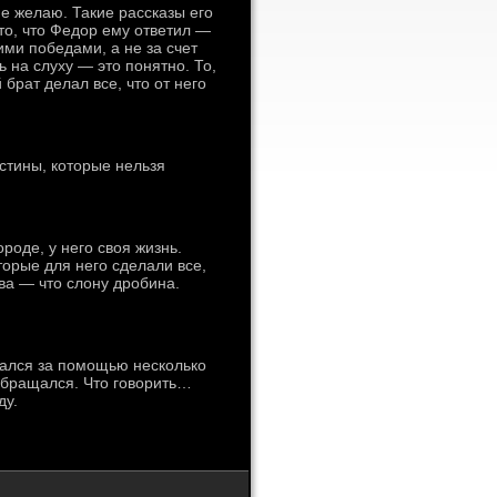
не желаю. Такие рассказы его
то, что Федор ему ответил —
ими победами, а не за счет
 на слуху — это понятно. То,
брат делал все, что от него
стины, которые нельзя
роде, у него своя жизнь.
торые для него сделали все,
ва — что слону дробина.
щался за помощью несколько
обращался. Что говорить…
ду.