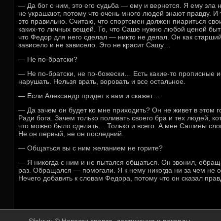
— Да бог с ним, это его судьба — ему и вернется. Я ему зла 
не украшают, потому что очень много людей знают правду. И 
это правильно. Считаю, что спортсмен должен пиариться сво
каких-то личных вещей. То, что Саше нужно любой ценой быть
что Федор для него сделал — никто не делал. Он как старший 
зависело и не зависело. Это не красит Сашу…
— Не по-братски?
— Не по-братски, не по-божески… Есть какие-то прописные и
нарушать. Нельзя врать, воровать и все остальное.
— Если Александр придет к вам и скажет…
— Да зачем он будет ко мне приходить? Он не живет в этом го
Ради бога. Зачем только поливать своего бра и тех людей, ко
что можно было сделать… Только и всего. А мне Сашины сло
Не он первый, не он последний.
— Общаться вы с ним желанием не горите?
— Я никогда с ним и не пытался общаться. Он звонил, обра
раз. Обращался — помогали. Я к нему никогда ни за чем не 
Нечего добавить к словам Федора, потому что он сказал прав