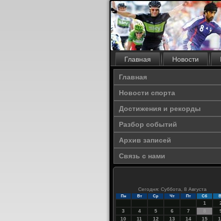
Главная
Новости
Главная
Новости спорта
Достижения и рекорды
Разбор событий
Архив записей
Связь с нами
Сегодня: Суббота, 8 Августа
Пн
Вт
Ср
Чт
Пт
Сб
В
1
3
4
5
6
7
8
10
11
12
13
14
15
1