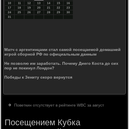
10
11
12
13
14
15
16
17
18
19
20
21
22
23
24
25
26
27
28
29
30
31
Матч с аргентинцами стал самой посещаемой домашней
игрой сборной РФ по официальным данным
Не позволю им заработать. Почему Диего Коста до сих
пор не покинул Лондон?
Победы к Зениту скоро вернутся
Поветкин отсутствует в рейтинге WBC за август
Посещением Кубка