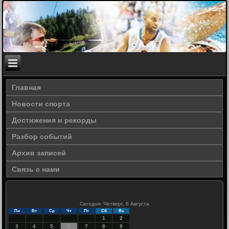
Главная
Новости спорта
Достижения и рекорды
Разбор событий
Архив записей
Связь с нами
Сегодня: Четверг, 6 Августа
Пн
Вт
Ср
Чт
Пт
Сб
Вс
1
2
3
4
5
6
7
8
9