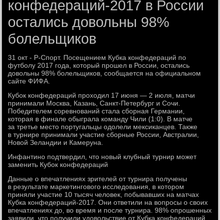
конфедераций-2017 в России
остались довольны 98%
болельщиков
31 окт - Р-Спорт. Посещением Кубка конфедераций по
футболу 2017 года, который прошел в России, остались
довольны 98% болельщиков, сообщается на официальном
сайте ФИФА.
Кубок конфедераций проходил 17 июня — 2 июля, матчи
принимали Москва, Казань, Санкт-Петербург и Сочи.
Победителем соревнований стала сборная Германии,
которая в финале обыграла команду Чили (1:0). В матче
за третье место португальцы одолели мексиканцев. Также
в турнире принимали участие сборные России, Австралии,
Новой Зеландии и Камеруна.
Инфантино подтвердил, что новый клубный турнир может
заменить Кубок конфедераций
Данные о впечатлениях зрителей от турнира получены
в результате маркетингового исследования, в котором
приняли участие 10 тысяч человек, побывавших на матчах
Кубка конфедераций-2017. Они ответили на вопросы о своих
впечатлениях до, во время и после турнира. 98% опрошенных
заявили, что получили удовольствие от Кубка конфедераций.