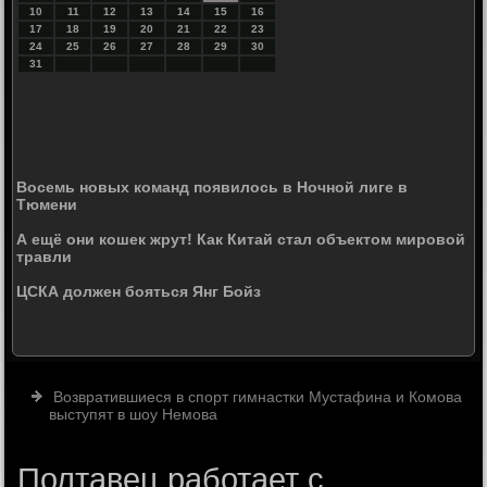
10
11
12
13
14
15
16
17
18
19
20
21
22
23
24
25
26
27
28
29
30
31
Восемь новых команд появилось в Ночной лиге в
Тюмени
А ещё они кошек жрут! Как Китай стал объектом мировой
травли
ЦСКА должен бояться Янг Бойз
Возвратившиеся в спорт гимнастки Мустафина и Комова
выступят в шоу Немова
Полтавец работает с