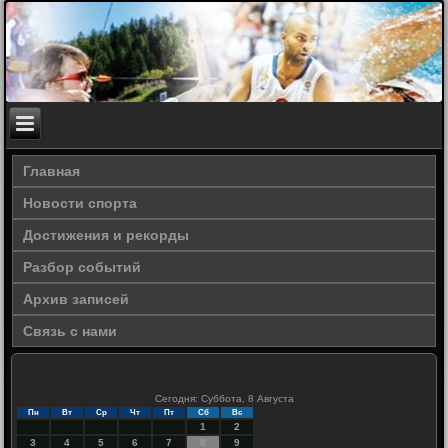
Главная
Новости спорта
Достижения и рекорды
Разбор событий
Архив записей
Связь с нами
Сегодня: Суббота, 8 Августа
Пн
Вт
Ср
Чт
Пт
Сб
Вс
1
2
3
4
5
6
7
8
9