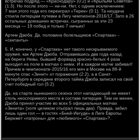
встречах подряд — «Краснодару» (0:2) и «Крыльям Советов»
(1:3). Но после этого — ни-ни. Нет, с одним исключением:
7 мая этого года его переиграл «Терек» (0:1). Та неудача
стоила питерцам путевки в Лигу чемпионов-2016/17. Зато в 26
остальных домашних встречах, сыгранных за эти 23
месяца — 19 побед и только 7 ничьих!
Артем Дзюба: Да, половина болельщиков «Спартака» -
«сектанты»
5. И, конечно, у «Спартака» нет такого нескрываемого
оружия, как Артем Дзюба. Отправившись два года назад
на берега Невы, бывший форвард красно-белых 4 раза
выходил на поле в матчах с ними. И в каждом матче забивал!
Причем в чемпионате-2015/16 его мяч в Москве на 88-й
минуте спас «Зенит» от поражения (2:2), а в Санкт-
Петербурге в середине второго тайма Дзюба записал на свой
счет победный гол (5:2).
Да, на старте нынешнего сезона этот нападающий не имеет
столь неоспоримого места в составе питерцев. Тем не менее,
Дзюба принял участие во всех 5 официальных матчах
«Зенита» (хотя целиком отыграл лишь два). Правда, забил
лишь один гол — в гостях «Бней-Иегуде» в Лиге Европы.
Бережет «патроны» для «любимого» «Спартака»?..