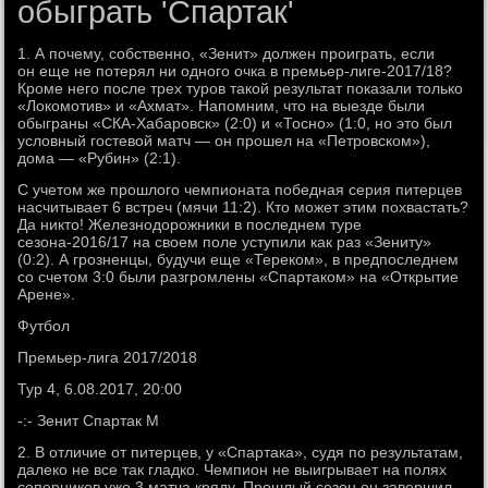
обыграть 'Спартак'
1. А почему, собственно, «Зенит» должен проиграть, если
он еще не потерял ни одного очка в премьер-лиге-2017/18?
Кроме него после трех туров такой результат показали только
«Локомотив» и «Ахмат». Напомним, что на выезде были
обыграны «СКА-Хабаровск» (2:0) и «Тосно» (1:0, но это был
условный гостевой матч — он прошел на «Петровском»),
дома — «Рубин» (2:1).
С учетом же прошлого чемпионата победная серия питерцев
насчитывает 6 встреч (мячи 11:2). Кто может этим похвастать?
Да никто! Железнодорожники в последнем туре
сезона-2016/17 на своем поле уступили как раз «Зениту»
(0:2). А грозненцы, будучи еще «Тереком», в предпоследнем
со счетом 3:0 были разгромлены «Спартаком» на «Открытие
Арене».
Футбол
Премьер-лига 2017/2018
Тур 4, 6.08.2017, 20:00
-:- Зенит Спартак М
2. В отличие от питерцев, у «Спартака», судя по результатам,
далеко не все так гладко. Чемпион не выигрывает на полях
соперников уже 3 матча кряду. Прошлый сезон он завершил