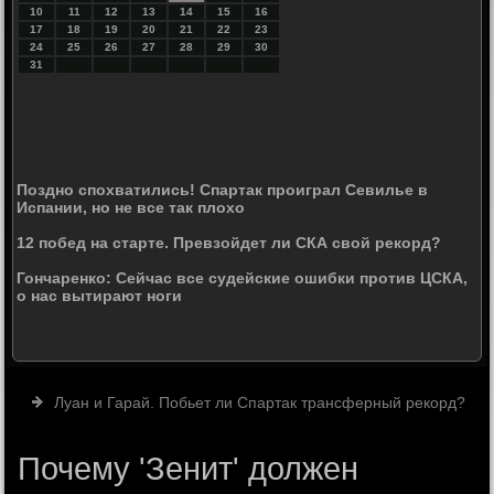
10
11
12
13
14
15
16
17
18
19
20
21
22
23
24
25
26
27
28
29
30
31
Поздно спохватились! Спартак проиграл Севилье в
Испании, но не все так плохо
12 побед на старте. Превзойдет ли СКА свой рекорд?
Гончаренко: Сейчас все судейские ошибки против ЦСКА,
о нас вытирают ноги
Луан и Гарай. Побьет ли Спартак трансферный рекорд?
Почему 'Зенит' должен