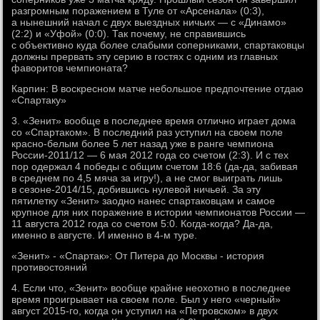
разгромным поражением в Туле от «Арсенала» (0:3),
а нынешний начал с двух выездных ничьих — с «Динамо»
(2:2) и «Уфой» (0:0). Так почему, не справившись
с объективно куда более слабыми соперниками, спартаковцы
должны прервать эту серию в гостях с одним из главных
фаворитов чемпионата?
Карпин: В воскресном матче небольшое предпочтение отдаю
«Спартаку»
3. «Зенит» вообще в последнее время отлично играет дома
со «Спартаком». В последний раз уступил на своем поле
красно-белым более 5 лет назад уже в ранге чемпиона
России-2011/12 — 6 мая 2012 года со счетом (2:3). И с тех
пор одержал 4 победы с общим счетом 18:6 (да-да, забивая
в среднем по 4,5 мяча за игру!), а не смог выиграть лишь
в сезоне-2014/15, добившись нулевой ничьей. За эту
пятилетку «Зенит» заодно нанес спартаковцам и самое
крупное для них поражение в истории чемпионатов России —
11 августа 2012 года со счетом 5:0. Когда-когда? Да-да,
именно в августе. И именно в 4-м туре.
«Зенит» - «Спартак»: От Питера до Москвы - история
противостояний
4. Если что, «Зенит» вообще крайне неохотно в последнее
время проигрывает на своем поле. Был у него «черный»
август 2015-го, когда он уступил на «Петровском» в двух