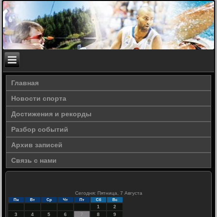
Главная
Новости спорта
Достижения и рекорды
Разбор событий
Архив записей
Связь с нами
Сегодня: Пятница, 7 Августа
Пн
Вт
Ср
Чт
Пт
Сб
Вс
1
2
3
4
5
6
7
8
9