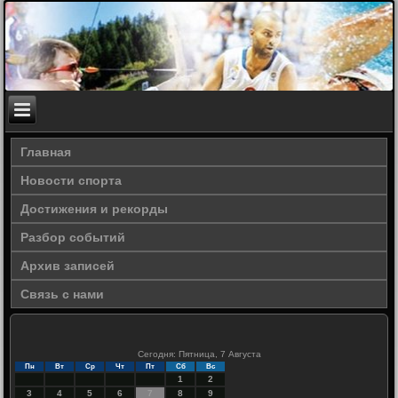
Главная
Новости спорта
Достижения и рекорды
Разбор событий
Архив записей
Связь с нами
Сегодня: Пятница, 7 Августа
Пн
Вт
Ср
Чт
Пт
Сб
Вс
1
2
3
4
5
6
7
8
9