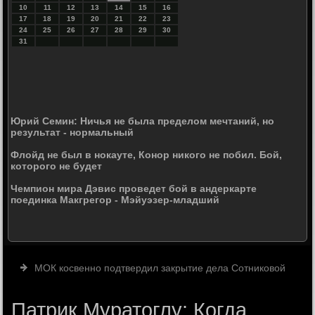
10
11
12
13
14
15
16
17
18
19
20
21
22
23
24
25
26
27
28
29
30
31
Юрий Семин: Ничья не была пределом мечтаний, но
результат - нормальный
Флойд не был в нокауте, Конор никого не побил. Бой,
которого не будет
Чемпион мира Дэвис проведет бой в андеркарте
поединка Макгрегор - Мэйуэзер-младший
МОК косвенно подтвердил закрытие дела Сотниковой
Патрик Муратоглу: Когда