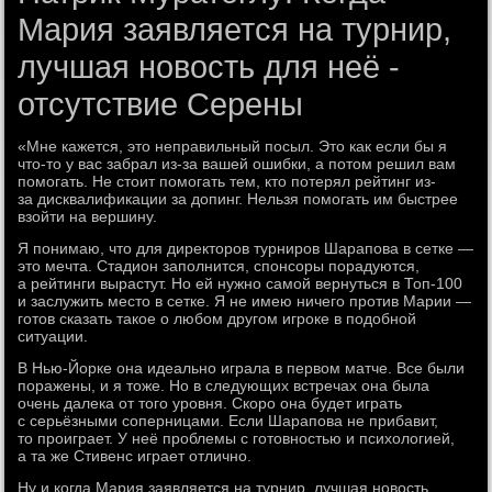
Мария заявляется на турнир,
лучшая новость для неё -
отсутствие Серены
«Мне кажется, это неправильный посыл. Это как если бы я
что-то у вас забрал из-за вашей ошибки, а потом решил вам
помогать. Не стоит помогать тем, кто потерял рейтинг из-
за дисквалификации за допинг. Нельзя помогать им быстрее
взойти на вершину.
Я понимаю, что для директоров турниров Шарапова в сетке —
это мечта. Стадион заполнится, спонсоры порадуются,
а рейтинги вырастут. Но ей нужно самой вернуться в Топ-100
и заслужить место в сетке. Я не имею ничего против Марии —
готов сказать такое о любом другом игроке в подобной
ситуации.
В Нью-Йорке она идеально играла в первом матче. Все были
поражены, и я тоже. Но в следующих встречах она была
очень далека от того уровня. Скоро она будет играть
с серьёзными соперницами. Если Шарапова не прибавит,
то проиграет. У неё проблемы с готовностью и психологией,
а та же Стивенс играет отлично.
Ну и когда Мария заявляется на турнир, лучшая новость