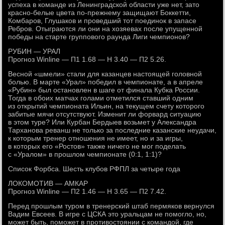
успеха в команде из Ленинградской области уже нет, зато
красно-белые цвета по-прежнему защищают Боккетти,
Комбаров, Глушаков и проведший тот поединок в запасе
Ребров. Отыграются ли они на хозяевах после упущенной
победы на старте группового раунда Лиги чемпионов?
РУБИН — УРАЛ
Прогноз Winline — П1 1.68 — Н 3.40 — П2 5.26.
Весной «шмели» стали для казанцев настоящей головной
болью. В марте «Урал» победил в чемпионате, а в апреле
«Рубин» был остановлен в шаге от финала Кубка России.
Тогда в обоих матчах голами отметился ставший одним
из открытий чемпионата Ильин, на текущем счету которого
забитые мячи отсутствуют. Изменит ли форвард ситуацию
в этом туре? Или Курбан Бердыев возьмет у Александра
Тарханова реванш не только за последние казанские неудачи,
к которым тренер отношения не имеет, но и за игры,
в которых его «Ростов» также ничего не мог поделать
с «Уралом» в прошлом чемпионате (0:1, 1:1)?
Список Форбса. Шесть клубов РФПЛ за четыре года
ЛОКОМОТИВ — АМКАР
Прогноз Winline — П2 1.46 — Н 3.65 — П2 7.42.
Перед прошлым туром в тренерский штаб пермяков вернулся
Вадим Евсеев. В игре с ЦСКА это уральцам не помогло, но,
может быть, поможет в противостоянии с командой, где