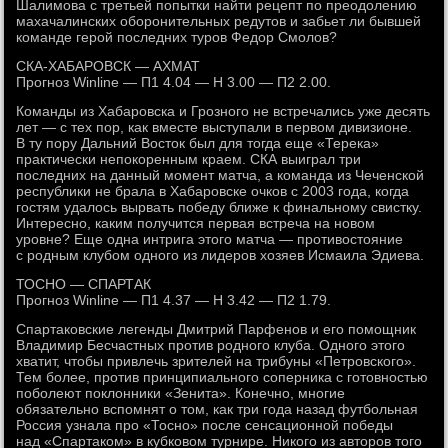
Шалимова с третьей попытки найти рецепт по преодолению
махачалинских оборонительных редутов и забьет ли бывшей
команде герой последних туров Федор Смолов?
СКА-ХАБАРОВСК — АХМАТ
Прогноз Winline — П1 4.04 — Н 3.00 — П2 2.00.
Команды из Хабаровска и Грозного не встречались уже десять
лет — с тех пор, как вместе выступали в первом дивизионе.
В ту пору Дальний Восток был для тогда еще «Терека»
практически непокоренным краем. СКА выиграл три
последних на данный момент матча, а команда из Чеченской
республики не брала в Хабаровске очков с 2003 года, когда
гостям удалось вырвать победу ближе к финальному свистку.
Интересно, каким получится первая встреча на новом
уровне? Еще одна интрига этого матча — противостояние
с родным клубом одного из лидеров хозяев Исмаила Эдиева.
ТОСНО — СПАРТАК
Прогноз Winline — П1 4.37 — Н 3.42 — П2 1.79.
Спартаковские легенды Дмитрий Парфенов и его помощник
Владимир Бесчастных против родного клуба. Одного этого
хватит, чтобы привлечь зрителей на трибуны «Петровского».
Тем более, против принципиального соперника с готовностью
поболеют поклонники «Зенита». Конечно, многие
обязательно вспомнят о том, как три года назад футбольная
Россия узнала про «Тосно» после сенсационной победы
над «Спартаком» в кубковом турнире. Никого из авторов того