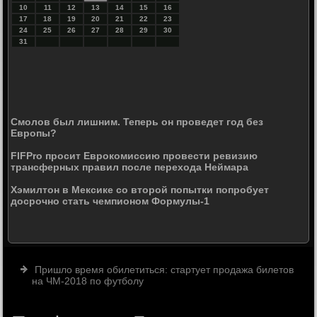
10
11
12
13
14
15
16
17
18
19
20
21
22
23
24
25
26
27
28
29
30
31
Смолов был лишним. Теперь он проведет год без
Европы?
FIFPro просит Еврокомиссию провести ревизию
трансферных правил после перехода Неймара
Хэмилтон в Мексике со второй попытки попробует
досрочно стать чемпионом Формулы-1
Пришло время обилетиться: стартует продажа билетов
на ЧМ-2018 по футболу