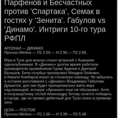
Парфенов и Бесчастных
против 'Спартака', Семак в
гостях у 'Зенита'. Габулов vs
'Динамо'. Интриги 10-го тура
РФПЛ
АРСЕНАЛ — ДИНАМО
Прогноз Winline — П1 2.59 — Н 2.90 — П2 2.86.
Игра в Туле для многих станет встречей с бывшими
одноклубниками. В «Динамо» долгое время работали
руководители оружейников Гурам Аджоев и Дмитрий
Балашов. Бело-голубых тренировал Миодраг Божович,
а Кирилл Комбаров играл за столичную команду. Не забылась
и история расставания с «Динамо» Владимира Габулова.
Думается, для них будет принципиально взять верх
над командой, которую «Арсенал» еще не обыгрывал. Хотя,
и полузащитнику гостей Александру Зотову хочется победить
в городе, где он провел дебютный для Тулы сезон в премьер-
лиге.
ЦСКА — РОСТОВ
Прогноз Winline — П1 1.66 — Н 3.39 — П2 5.48.