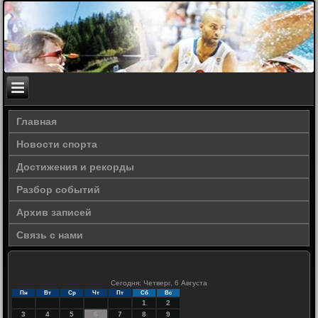
Главная
Новости спорта
Достижения и рекорды
Разбор событий
Архив записей
Связь с нами
Сегодня: Четверг, 6 Августа
Пн
Вт
Ср
Чт
Пт
Сб
Вс
1
2
3
4
5
6
7
8
9