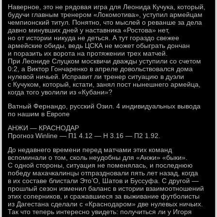
Наверное, это не рядовая игра для Леонида Кучука, который,
будучи главным тренером «Локомотива», уступил армейцам
чемпионский титул. Понятно, что мыслей о реванше за дела
давно минувших дней у наставника «Ростова» нет,
но от истории никуда не деться. А тут гораздо свежее
армейские обиды, ведь ЦСКА не может обыграть дончан
и поразить их ворота на протяжении трех матчей.
При Леониде Слуцком москвичи дважды уступили со счетом
0:2, а Виктор Гончаренко в апреле довольствовался дома
нулевой ничьей. Исправит ли тренер ситуацию в дуэли
с Кучуком, который, кстати, занял пост нынешнего армейца,
когда того уволили из «Кубани»?
Ватный Фернандо, русский Озил. 4 индивидуальных вывода
по нашим в Европе
АНЖИ — КРАСНОДАР
Прогноз Winline — П1 4.12 — Н 3.16 — П2 1.92.
До недавнего времени перед матчами этих команд
вспоминали о том, сколь неудобны для «Анжи» «быки».
С одной стороны, ситуация не поменялась, и последнюю
победу махачкалинцы отпраздновали пять лет назад, когда
в их составе блистали Это’О, Шатов и Буссуфа. С другой —
прошлый сезон изменил баланс в истории взаимоотношений
этих соперников, и сражавшиеся за выживание футболисты
из Дагестана сделали с «Краснодаром» две нулевых ничьих.
Так что теперь интересно увидеть: получиться ли у Игоря