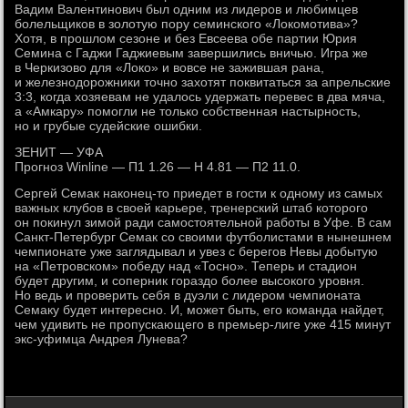
Вадим Валентинович был одним из лидеров и любимцев
болельщиков в золотую пору семинского «Локомотива»?
Хотя, в прошлом сезоне и без Евсеева обе партии Юрия
Семина с Гаджи Гаджиевым завершились вничью. Игра же
в Черкизово для «Локо» и вовсе не зажившая рана,
и железнодорожники точно захотят поквитаться за апрельские
3:3, когда хозяевам не удалось удержать перевес в два мяча,
а «Амкару» помогли не только собственная настырность,
но и грубые судейские ошибки.
ЗЕНИТ — УФА
Прогноз Winline — П1 1.26 — Н 4.81 — П2 11.0.
Сергей Семак наконец-то приедет в гости к одному из самых
важных клубов в своей карьере, тренерский штаб которого
он покинул зимой ради самостоятельной работы в Уфе. В сам
Санкт-Петербург Семак со своими футболистами в нынешнем
чемпионате уже заглядывал и увез с берегов Невы добытую
на «Петровском» победу над «Тосно». Теперь и стадион
будет другим, и соперник гораздо более высокого уровня.
Но ведь и проверить себя в дуэли с лидером чемпионата
Семаку будет интересно. И, может быть, его команда найдет,
чем удивить не пропускающего в премьер-лиге уже 415 минут
экс-уфимца Андрея Лунева?