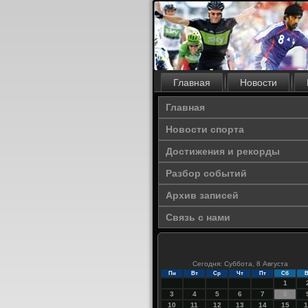
Главная
Новости
Главная
Новости спорта
Достижения и рекорды
Разбор событий
Архив записей
Связь с нами
Сегодня: Суббота, 8 Августа
Пн
Вт
Ср
Чт
Пт
Сб
В
1
3
4
5
6
7
8
10
11
12
13
14
15
1