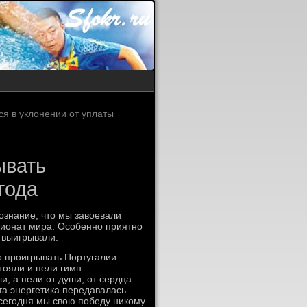
я в уклонении от уплаты
ывать
года
ознание, что мы завоевали
мпионат мира. Особенно приятно
е выигрывали.
о проигрывать Португалии
стояли и пели гимн
и, а пели от души, от сердца.
Эта энергетика передавалась
 сегодня мы свою победу никому