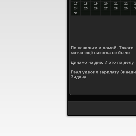
17
18
19
20
21
22
2
24
25
26
27
28
29
3
31
По пенальти и домой. Такого
матча ещё никогда не было
Динамо на дне. И это по делу
Реал удвоил зарплату Зинед
Зидану