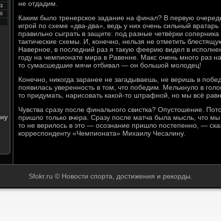
не отдадим.
3
0
Каким было тренерское задание на финал? В первую очередь
игрой по схеме «два-два», ведь у них очень сильный вратар
правильно сыграть в защите: под разные четвёрки соперник
тактические схемы. И, конечно, нельзя не отметить блестящ
Наверное, в последний раз я такую феерию видел в исполне
году на чемпионате мира в Равенне. Макс очень много раз на
то сумасшедшие мячи отбивал — он большой молодец!
Конечно, никогда заранее не загадываешь, не веришь в победу
появилась уверенность в том, что победим. Мелькнуло в голов
то придумать, нарисовать какой-то штрафной, но мы всё рав
Чувства сразу после финального свистка? Опустошение. По
ину
пришло только вчера. Сразу после матча была мысль, что мы
то не верилось в это — осознание пришло постепенно, — ск
корреспонденту «Чемпионата» Михаилу Чесалину.
Sfokr.ru © Новости спорта, достижения и рекорды.