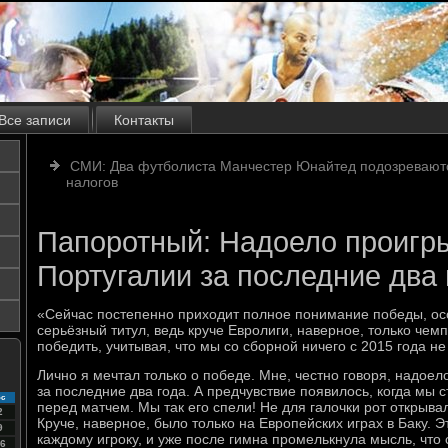
Все записи
Контакты
СМИ: Два футболиста Манчестер Юнайтед подозреваютс
налогов
Папоротный: Надоело проигр
Португалии за последние два 
«Сейчас постепенно приходит полное понимание победы, ос
серьёзный титул, ведь круче Евролиги, наверное, только че
победить, учитывая, что мы со сборной ничего с 2015 года н
Лично я мечтал только о победе. Мне, честно говоря, надоел
за последние два года. А предчувствие появилось, когда мы 
с
перед матчем. Мы так его спели! Не для галочки рот открывал
2
Круче, наверное, было только на Европейских играх в Баку. 
9
каждому игроку, и уже после гимна промелькнула мысль, что
6