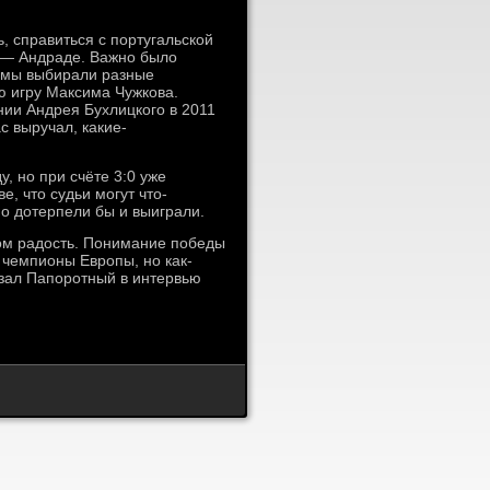
, справиться с португальской
ь — Андраде. Важно было
а мы выбирали разные
ую игру Максима Чужкова.
нии Андрея Бухлицкого в 2011
с выручал, какие-
, но при счёте 3:0 уже
е, что судьи могут что-
но дотерпели бы и выиграли.
том радость. Понимание победы
 чемпионы Европы, но как-
азал Папоротный в интервью